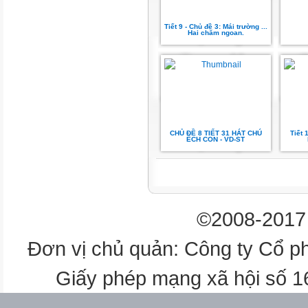
trôi.
Tiết 9 - Chủ đề 3: Mái trường ...
diều
Hai chăm ngoan.
Khi mùa thu sang lá
Ai
dẫu
CHỦ ĐỀ 8 TIẾT 31 HÁT CHÚ
Tiết 
ẾCH CON - VD-ST
tươi khắp
trên
©2008-2017 
Cánh
Đơn vị chủ quản: Công ty Cổ p
vi
Giấy phép mạng xã hội số 
vu