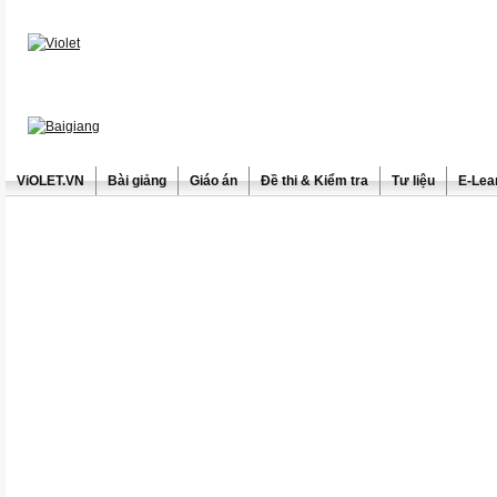
ViOLET.VN
Bài giảng
Giáo án
Đề thi & Kiểm tra
Tư liệu
E-Lea