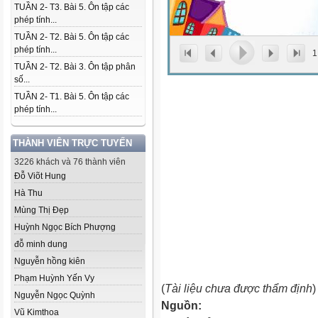
TUẦN 2- T3. Bài 5. Ôn tập các
phép tính...
TUẦN 2- T2. Bài 5. Ôn tập các
phép tính...
1
TUẦN 2- T2. Bài 3. Ôn tập phân
số...
TUẦN 2- T1. Bài 5. Ôn tập các
phép tính...
THÀNH VIÊN TRỰC TUYẾN
3226 khách và 76 thành viên
Đỗ Viõt Hung
Hà Thu
Mùng Thị Đẹp
Huỳnh Ngọc Bích Phượng
đỗ minh dung
Nguyễn hồng kiên
Phạm Huỳnh Yến Vy
(
Tài liệu chưa được thẩm định
)
Nguyễn Ngọc Quỳnh
Nguồn:
Vũ Kimthoa