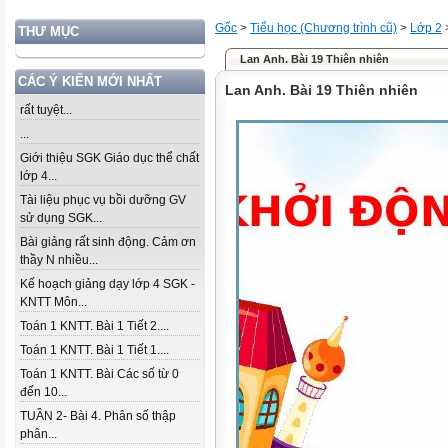
Gốc
>
Tiểu học (Chương trình cũ)
>
Lớp 2
THƯ MỤC
Lan Anh. Bài 19 Thiên nhiên
CÁC Ý KIẾN MỚI NHẤT
Lan Anh. Bài 19 Thiên nhiên
rất tuyệt...
...
Giới thiệu SGK Giáo dục thể chất
lớp 4...
Tài liệu phục vụ bồi dưỡng GV
sử dụng SGK...
Bài giảng rất sinh động. Cảm ơn
thầy N nhiều...
Kế hoạch giảng dạy lớp 4 SGK -
KNTT Môn...
Toán 1 KNTT. Bài 1 Tiết 2....
Toán 1 KNTT. Bài 1 Tiết 1....
Toán 1 KNTT. Bài Các số từ 0
đến 10...
TUẦN 2- Bài 4. Phân số thập
phân...