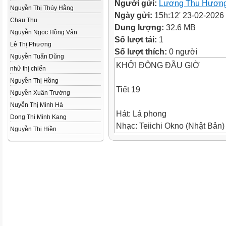
Người gửi:
Lương Thu Hươn
Nguyễn Thị Thúy Hằng
Ngày gửi:
15h:12' 23-02-2026
Chau Thu
Dung lượng:
32.6 MB
Nguyễn Ngọc Hồng Vân
Số lượt tải:
1
Lê Thị Phương
Số lượt thích:
0 người
Nguyễn Tuấn Dũng
KHỞI ĐỘNG ĐẦU GIỜ
nhữ thị chiến
Nguyễn Thị Hồng
Tiết 19
Nguyễn Xuân Trường
Nuyễn Thị Minh Hà
Hát: Lá phong
Dong Thi Minh Kang
Nhạc: Teiichi Okno (Nhật Bản)
Nguyễn Thị Hiền
Lời Việt: Lê Anh Tuấn
TÌM HIỂU VỀ NHẬT BẢN
Nhật Bản là đất nước với vô s
lửaNhắc đến vùng biển đảo c
ta không thể bỏ qua bộ tứ hòn 
Honshu, Kyushu, Hokkaido và