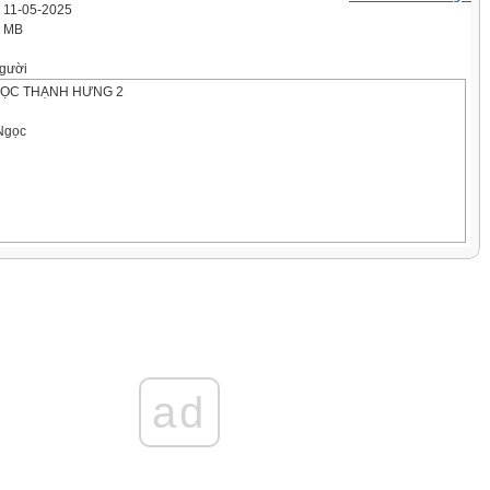
' 11-05-2025
2 MB
gười
HỌC THẠNH HƯNG 2
Ngọc
g trong câu sau dùng để làm gì?
i tiết, ngày mai các tỉnh Thừa
ắng đẹp.
ad
ữ trong một liên danh.
ép vào vị trí thích hợp
ng trong vườn là một tập