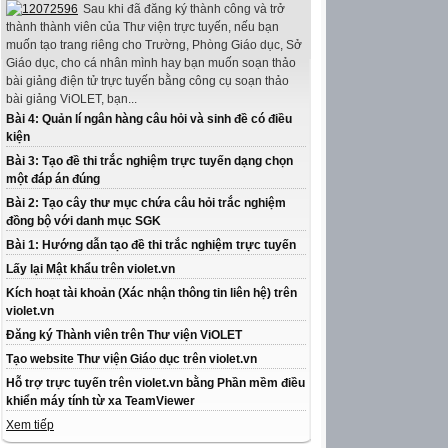
Sau khi đã đăng ký thành công và trở
thành thành viên của Thư viện trực tuyến, nếu bạn
muốn tạo trang riêng cho Trường, Phòng Giáo dục, Sở
Giáo dục, cho cá nhân mình hay bạn muốn soạn thảo
bài giảng điện tử trực tuyến bằng công cụ soạn thảo
bài giảng ViOLET, bạn...
Bài 4: Quản lí ngân hàng câu hỏi và sinh đề có điều
kiện
Bài 3: Tạo đề thi trắc nghiệm trực tuyến dạng chọn
một đáp án đúng
Bài 2: Tạo cây thư mục chứa câu hỏi trắc nghiệm
đồng bộ với danh mục SGK
Bài 1: Hướng dẫn tạo đề thi trắc nghiệm trực tuyến
Lấy lại Mật khẩu trên violet.vn
Kích hoạt tài khoản (Xác nhận thông tin liên hệ) trên
violet.vn
Đăng ký Thành viên trên Thư viện ViOLET
Tạo website Thư viện Giáo dục trên violet.vn
Hỗ trợ trực tuyến trên violet.vn bằng Phần mềm điều
khiển máy tính từ xa TeamViewer
Xem tiếp