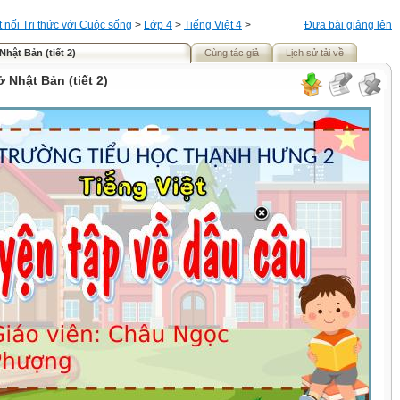
t nối Tri thức với Cuộc sống
>
Lớp 4
>
Tiếng Việt 4
>
Đưa bài giảng lên
Nhật Bản (tiết 2)
Cùng tác giả
Lịch sử tải về
ở Nhật Bản (tiết 2)