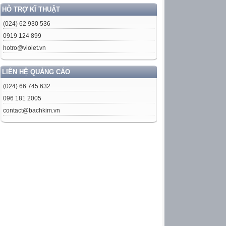
HỖ TRỢ KĨ THUẬT
(024) 62 930 536
0919 124 899
hotro@violet.vn
LIÊN HỆ QUẢNG CÁO
(024) 66 745 632
096 181 2005
contact@bachkim.vn