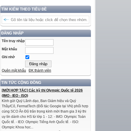
TÌM KIẾM THEO TIÊU ĐỀ
ĐĂNG NHẬP
Tên truy nhập
Mật khẩu
Ghi nhớ
Quên mật khẩu
ĐK thành viên
TIN TỨC CỘNG ĐỒNG
[MỜI HỢP TÁC] Các kỳ thi Olympic Quốc tế 2026
(IMO - IEO - ISO)
Kính gửi Quý Lãnh đạo, Ban Giám hiệu và Quý
Thầy/Cô, FermatTech (Đối tác Google tại VN) phối hợp
cùng SCO Ấn Độ trân trọng kính mời tham gia 3 kỳ thi
uy tín dành cho HS từ lớp 1 - 12: - IMO: Olympic Toán
Quốc tế. - IEO: Olympic Tiếng Anh Quốc tế. - ISO:
Olympic Khoa học...