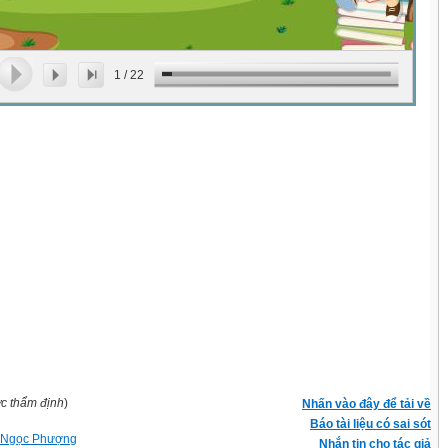
1
/
22
ợc thẩm định
)
Nhấn vào đây để tải về
Báo tài liệu có sai sót
 Ngọc Phượng
Nhắn tin cho tác giả