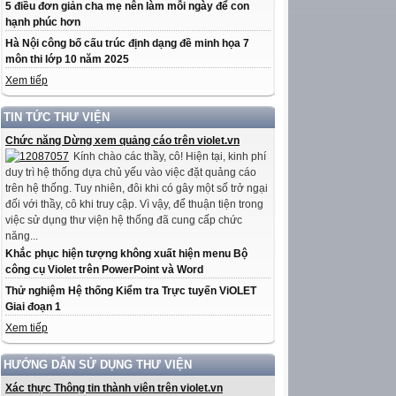
5 điều đơn giản cha mẹ nên làm mỗi ngày để con
hạnh phúc hơn
Hà Nội công bố cấu trúc định dạng đề minh họa 7
môn thi lớp 10 năm 2025
Xem tiếp
TIN TỨC THƯ VIỆN
Chức năng Dừng xem quảng cáo trên violet.vn
Kính chào các thầy, cô! Hiện tại, kinh phí
duy trì hệ thống dựa chủ yếu vào việc đặt quảng cáo
trên hệ thống. Tuy nhiên, đôi khi có gây một số trở ngại
đối với thầy, cô khi truy cập. Vì vậy, để thuận tiện trong
việc sử dụng thư viện hệ thống đã cung cấp chức
năng...
Khắc phục hiện tượng không xuất hiện menu Bộ
công cụ Violet trên PowerPoint và Word
Thử nghiệm Hệ thống Kiểm tra Trực tuyến ViOLET
Giai đoạn 1
Xem tiếp
HƯỚNG DẪN SỬ DỤNG THƯ VIỆN
Xác thực Thông tin thành viên trên violet.vn