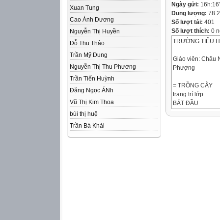
Ngày gửi:
16h:16
Xuan Tung
Dung lượng:
78.
Cao Ánh Dương
Số lượt tải:
401
Số lượt thích:
0 n
Nguyễn Thị Huyền
TRƯỜNG TIỂU 
Đỗ Thu Thảo
Trần Mỹ Dung
Giáo viên: Châu 
Nguyễn Thị Thu Phương
Phượng
Trần Tiến Huỳnh
= TRỒNG CÂY
Đặng Ngọc ÁNh
trang trí lớp
Vũ Thị Kim Thoa
BẮT ĐẦU
bùi thị huệ
KẾT THÚC
Trần Bá Khải
Hạt giống
1. Dấu gạch ngan
“ Theo dự báo thờ
Thiên – Huế có n
Dùng để nối từ ng
2. Đặt dấu ngoặc k
trong câu sau: Nắ