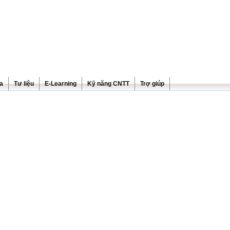
ra
Tư liệu
E-Learning
Kỹ năng CNTT
Trợ giúp