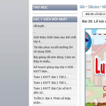
Gốc
>
Tiểu học
>
Kế
THƯ MỤC
Bài 29. Lễ hội ở 
CÁC Ý KIẾN MỚI NHẤT
Bài 29. Lễ hội 
rất tuyệt...
...
Giới thiệu SGK Giáo dục thể chất
lớp 4...
Tài liệu phục vụ bồi dưỡng GV
sử dụng SGK...
Bài giảng rất sinh động. Cảm ơn
thầy N nhiều...
Kế hoạch giảng dạy lớp 4 SGK -
KNTT Môn...
Toán 1 KNTT. Bài 1 Tiết 2....
Toán 1 KNTT. Bài 1 Tiết 1....
Toán 1 KNTT. Bài Các số từ 0
đến 10...
TUẦN 2- Bài 4. Phân số thập
phân...