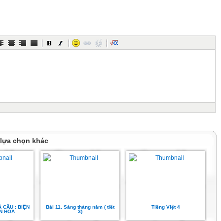
tiếng của nhà văn Thạch Lam.
 là một tập truyện
ủa nhà văn Thạch Lam.
 dấu ngoặc kép trong câu sau:
 đến sân nhà, bà bỏ cái thúng xuống gọi
.. Bống đâu rồi?”.
ói trực tiếp
 lựa chọn khác
ch hợp thay cho bông hoa và nêu công
 đó.
t
c đặt chân tới một đất nước có
 CÂU : BIỆN
Bài 11. Sáng tháng năm ( tiết
Tiếng Việt 4
 độc đáo:
N HÓA
3)
Bang cổ kính và yên bình.