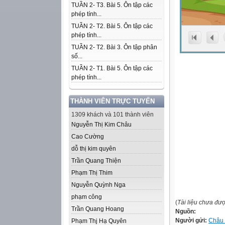
TUẦN 2- T3. Bài 5. Ôn tập các
phép tính...
TUẦN 2- T2. Bài 5. Ôn tập các
phép tính...
TUẦN 2- T2. Bài 3. Ôn tập phân
số...
TUẦN 2- T1. Bài 5. Ôn tập các
phép tính...
THÀNH VIÊN TRỰC TUYẾN
1309 khách và 101 thành viên
Nguyễn Thị Kim Châu
Cao Cường
dỗ thị kim quyên
Trần Quang Thiện
Phạm Thị Thim
Nguyễn Quỳnh Nga
phạm công
(
Tài liệu chưa đư
Trần Quang Hoang
Nguồn:
Người gửi:
Châu
Phạm Thj Hạ Quyên