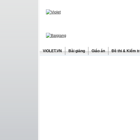
ViOLET.VN
Bài giảng
Giáo án
Đề thi & Kiểm t