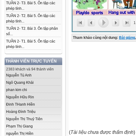
TUẦN 2- T3. Bài 5. Ôn tập các
phép tính...
TUẦN 2- T2. Bài 5. Ôn tập các
phép tính...
1
TUẦN 2- T2. Bài 3. Ôn tập phân
số...
Tham khảo cùng nội dung:
Bài giảng
,
TUẦN 2- T1. Bài 5. Ôn tập các
phép tính...
THÀNH VIÊN TRỰC TUYẾN
2383 khách và 94 thành viên
Nguyễn Tú Anh
Ngô Quang Khải
phan kim chi
Nguyễn Hữu Rin
Đinh THanh Hiền
Hoàng Đình Triệu
Nguyễn Thị Thuỷ Tiên
Phạm Thị Giang
(
Tài liệu chưa được thẩm định
)
nguyễn Thị Hiền