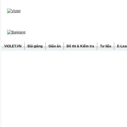
ViOLET.VN
Bài giảng
Giáo án
Đề thi & Kiểm tra
Tư liệu
E-Lea