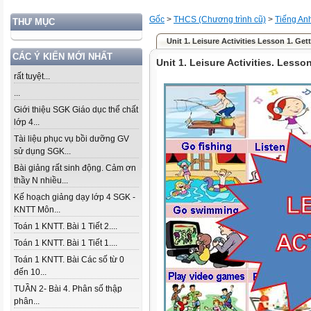
Gốc
>
THCS (Chương trình cũ)
>
Tiếng An
THƯ MỤC
Unit 1. Leisure Activities Lesson 1. Get
CÁC Ý KIẾN MỚI NHẤT
Unit 1. Leisure Activities. Lesso
rất tuyệt...
...
Giới thiệu SGK Giáo dục thể chất
lớp 4...
Tài liệu phục vụ bồi dưỡng GV
sử dụng SGK...
Bài giảng rất sinh động. Cảm ơn
thầy N nhiều...
Kế hoạch giảng dạy lớp 4 SGK -
KNTT Môn...
Toán 1 KNTT. Bài 1 Tiết 2....
Toán 1 KNTT. Bài 1 Tiết 1....
Toán 1 KNTT. Bài Các số từ 0
đến 10...
TUẦN 2- Bài 4. Phân số thập
phân...