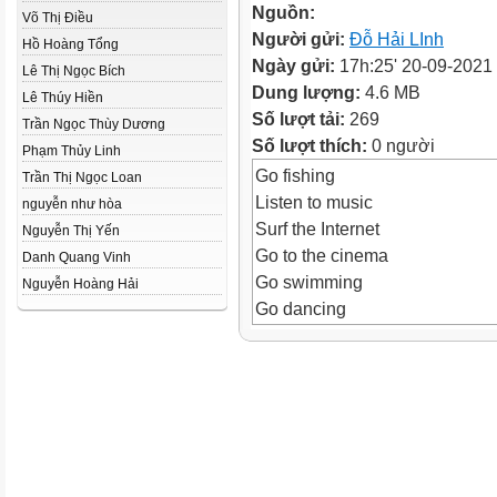
Nguồn:
Võ Thị Điều
Người gửi:
Đỗ Hải LInh
Hồ Hoàng Tổng
Ngày gửi:
17h:25' 20-09-2021
Lê Thị Ngọc Bích
Dung lượng:
4.6 MB
Lê Thúy Hiền
Số lượt tải:
269
Trần Ngọc Thùy Dương
Số lượt thích:
0 người
Phạm Thủy Linh
Go fishing
Trần Thị Ngọc Loan
Listen to music
nguyễn như hòa
Surf the Internet
Nguyễn Thị Yến
Go to the cinema
Danh Quang Vinh
Go swimming
Nguyễn Hoàng Hải
Go dancing
Read books
Watch TV
Play video games
Play an instrument
Do exercises
Go shopping
Play/do sports