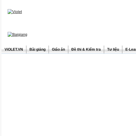
ViOLET.VN
Bài giảng
Giáo án
Đề thi & Kiểm tra
Tư liệu
E-Lea