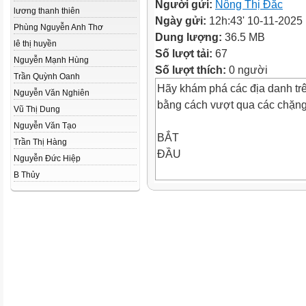
Người gửi:
Nông Thị Đắc
lương thanh thiên
Ngày gửi:
12h:43' 10-11-2025
Phùng Nguyễn Anh Thơ
Dung lượng:
36.5 MB
lê thị huyền
Số lượt tải:
67
Nguyễn Mạnh Hùng
Số lượt thích:
0 người
Trần Quỳnh Oanh
Hãy khám phá các địa danh tr
Nguyễn Văn Nghiên
bằng cách vượt qua các chặng
Vũ Thị Dung
Nguyễn Văn Tạo
BẮT
Trần Thị Hàng
ĐẦU
Nguyễn Đức Hiệp
B Thủy
CHẶNG 1
Bài 1: Đặt tính rồi tính
CHẶNG 1
42,5
+