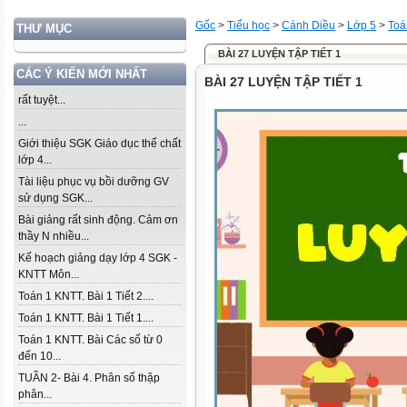
Gốc
>
Tiểu học
>
Cánh Diều
>
Lớp 5
>
Toá
THƯ MỤC
BÀI 27 LUYỆN TẬP TIẾT 1
CÁC Ý KIẾN MỚI NHẤT
BÀI 27 LUYỆN TẬP TIẾT 1
rất tuyệt...
...
Giới thiệu SGK Giáo dục thể chất
lớp 4...
Tài liệu phục vụ bồi dưỡng GV
sử dụng SGK...
Bài giảng rất sinh động. Cảm ơn
thầy N nhiều...
Kế hoạch giảng dạy lớp 4 SGK -
KNTT Môn...
Toán 1 KNTT. Bài 1 Tiết 2....
Toán 1 KNTT. Bài 1 Tiết 1....
Toán 1 KNTT. Bài Các số từ 0
đến 10...
TUẦN 2- Bài 4. Phân số thập
phân...