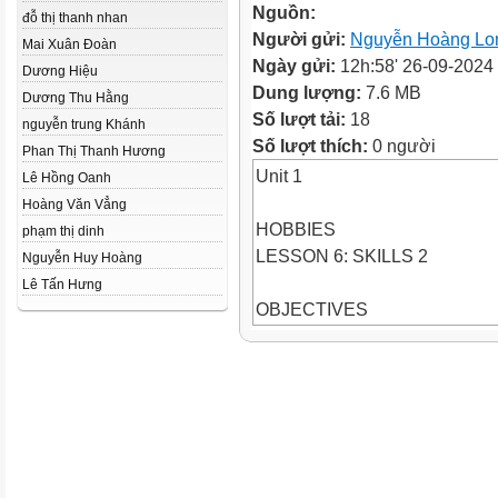
Nguồn:
đỗ thị thanh nhan
Người gửi:
Nguyễn Hoàng Lo
Mai Xuân Đoàn
Ngày gửi:
12h:58' 26-09-2024
Dương Hiệu
Dung lượng:
7.6 MB
Dương Thu Hằng
Số lượt tải:
18
nguyễn trung Khánh
Số lượt thích:
0 người
Phan Thị Thanh Hương
Unit 1
Lê Hồng Oanh
Hoàng Văn Vẳng
HOBBIES
phạm thị dinh
LESSON 6: SKILLS 2
Nguyễn Huy Hoàng
Lê Tấn Hưng
OBJECTIVES
By the end of the lesson, studen
o listen for specific informati
o write a passage about her h
LESSON 6: SKILLS 2
WARM-UP