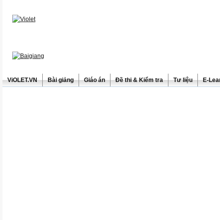
ViOLET.VN
Bài giảng
Giáo án
Đề thi & Kiểm tra
Tư liệu
E-Lea