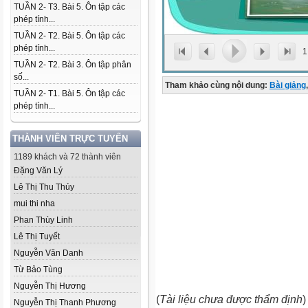
TUẦN 2- T3. Bài 5. Ôn tập các
phép tính...
TUẦN 2- T2. Bài 5. Ôn tập các
phép tính...
1
TUẦN 2- T2. Bài 3. Ôn tập phân
số...
Tham khảo cùng nội dung:
Bài giảng
,
TUẦN 2- T1. Bài 5. Ôn tập các
phép tính...
THÀNH VIÊN TRỰC TUYẾN
1189 khách và 72 thành viên
Đặng Văn Lý
Lê Thị Thu Thúy
mui thi nha
Phan Thùy Linh
Lê Thị Tuyết
Nguyễn Văn Danh
Từ Bảo Tùng
Nguyễn Thị Hương
(
Tài liệu chưa được thẩm định
)
Nguyễn Thị Thanh Phương