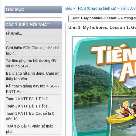
Gốc
>
THCS (Chương trình cũ)
>
Tiếng An
THƯ MỤC
Unit 1. My hobbies. Lesson 1. Getting s
CÁC Ý KIẾN MỚI NHẤT
Unit 1. My hobbies. Lesson 1. Ge
rất tuyệt...
...
Giới thiệu SGK Giáo dục thể chất
lớp 4...
Tài liệu phục vụ bồi dưỡng GV
sử dụng SGK...
Bài giảng rất sinh động. Cảm ơn
thầy N nhiều...
Kế hoạch giảng dạy lớp 4 SGK -
KNTT Môn...
Toán 1 KNTT. Bài 1 Tiết 2....
Toán 1 KNTT. Bài 1 Tiết 1....
Toán 1 KNTT. Bài Các số từ 0
đến 10...
TUẦN 2- Bài 4. Phân số thập
phân...