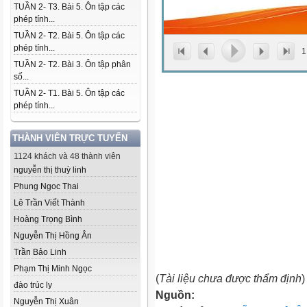
TUẦN 2- T3. Bài 5. Ôn tập các
phép tính...
TUẦN 2- T2. Bài 5. Ôn tập các
phép tính...
1
TUẦN 2- T2. Bài 3. Ôn tập phân
số...
TUẦN 2- T1. Bài 5. Ôn tập các
phép tính...
THÀNH VIÊN TRỰC TUYẾN
1124 khách và 48 thành viên
nguyễn thị thuỳ linh
Phung Ngoc Thai
Lê Trần Viết Thành
Hoàng Trọng Bình
Nguyễn Thị Hồng Ân
Trần Bảo Linh
Phạm Thị Minh Ngọc
(
Tài liệu chưa được thẩm định
)
đào trúc ly
Nguồn:
Nguyễn Thị Xuân