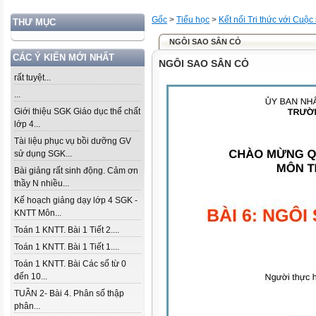
Gốc
>
Tiểu học
>
Kết nối Tri thức với Cuộc
THƯ MỤC
NGÔI SAO SÂN CỎ
CÁC Ý KIẾN MỚI NHẤT
NGÔI SAO SÂN CỎ
rất tuyệt...
...
Giới thiệu SGK Giáo dục thể chất
lớp 4...
Tài liệu phục vụ bồi dưỡng GV
sử dụng SGK...
Bài giảng rất sinh động. Cảm ơn
thầy N nhiều...
Kế hoạch giảng dạy lớp 4 SGK -
KNTT Môn...
Toán 1 KNTT. Bài 1 Tiết 2....
Toán 1 KNTT. Bài 1 Tiết 1....
Toán 1 KNTT. Bài Các số từ 0
đến 10...
TUẦN 2- Bài 4. Phân số thập
phân...