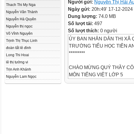
Người gửi:
Nguyễn Thị Hải Â
Thach Thi My Nga
Ngày gửi:
20h:49' 17-12-2024
Nguyễn Văn Thành
Dung lượng:
74.0 MB
Nguyễn Hà Quyên
Số lượt tải:
497
Nguyễn thị ngọc
Số lượt thích:
0 người
Võ Vĩnh Nguyên
ỦY BAN NHÂN DÂN THỊ XÃ
Trịnh Thị Thục Linh
TRƯỜNG TIỂU HỌC TIỀN A
đoàn tất lê đình
*********
Long Thi Hoai
lê thị tường vi
CHÀO MỪNG QUÝ THẦY CÔ 
Trịn Anh Khánh
MÔN TIẾNG VIỆT LỚP 5
Nguyễn Lam Ngọc
BÀI 6: NGÔI SAO SÂN CỎ (TI
Người thực hiện: Nguyễn Thị 
LUẬT CHƠI
Chia lớp thành 2 đội. Mỗi đội 
lượt từng thành viên thi kể tê