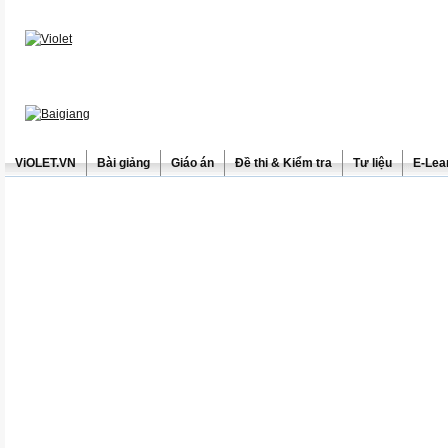
ViOLET.VN
Bài giảng
Giáo án
Đề thi & Kiểm tra
Tư liệu
E-Lea