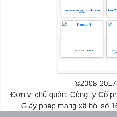
Bóng chuyền
Luyện từ và câu: Sử dụng từ
tuan 2
điển
Bóng ném
Bắn cung
Bowling
TUẦN 24-T1.2.DO
TUẦN 
kết
Quần vợt
Bóng rổ
©2008-2017 
Cầu lông
Đơn vị chủ quản: Công ty Cổ p
Tiếng Việt
BÀI 6: NGÔI SAO SÂN CỎ (Tiế
Giấy phép mạng xã hội số 
+ Đoạn 1: Từ đầu đến ghi liền 