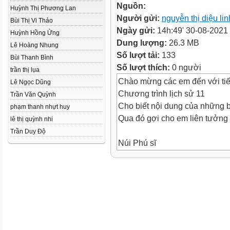
Nguồn:
Huỳnh Thị Phương Lan
Người gửi:
nguyễn thị diệu lin
Bùi Thị Vi Thảo
Ngày gửi:
14h:49' 30-08-2021
Huỳnh Hồng Ửng
Dung lượng:
26.3 MB
Lê Hoàng Nhung
Số lượt tải:
133
Bùi Thanh Bình
Số lượt thích:
0 người
trần thị lụa
Chào mừng các em đến với tiế
Lê Ngọc Dũng
Chương trình lịch sử 11
Trần Văn Quỳnh
Cho biết nội dung của những b
phạm thanh nhựt huy
Qua đó gợi cho em liên tưởng
lê thị quỳnh nhi
Trần Duy Độ
Núi Phú sĩ
Quốc kỳ
Hoa anh đào
Bộ Kimono
NB: là quần đảo ở Đông Bắc á,
và Sicôcư)
NB Nằm ở nơi tiếp giáp giữa 2
Thái Bình Dương bao la, rất gi