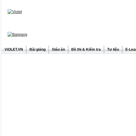
ViOLET.VN
Bài giảng
Giáo án
Đề thi & Kiểm tra
Tư liệu
E-Lea