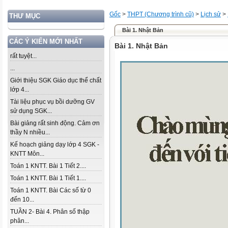
Gốc
>
THPT (Chương trình cũ)
>
Lịch sử
>
THƯ MỤC
Bài 1. Nhật Bản
CÁC Ý KIẾN MỚI NHẤT
Bài 1. Nhật Bản
rất tuyệt...
...
Giới thiệu SGK Giáo dục thể chất
lớp 4...
Tài liệu phục vụ bồi dưỡng GV
sử dụng SGK...
Bài giảng rất sinh động. Cảm ơn
thầy N nhiều...
Kế hoạch giảng dạy lớp 4 SGK -
KNTT Môn...
Toán 1 KNTT. Bài 1 Tiết 2....
Toán 1 KNTT. Bài 1 Tiết 1....
Toán 1 KNTT. Bài Các số từ 0
đến 10...
TUẦN 2- Bài 4. Phân số thập
phân...