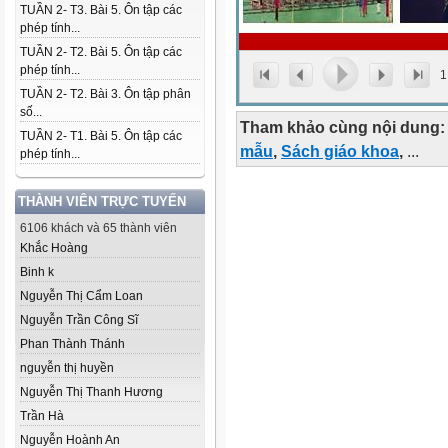
TUẦN 2- T3. Bài 5. Ôn tập các
phép tính...
TUẦN 2- T2. Bài 5. Ôn tập các
phép tính...
1
TUẦN 2- T2. Bài 3. Ôn tập phân
số...
Tham khảo cùng nội dung:
TUẦN 2- T1. Bài 5. Ôn tập các
mẫu
,
Sách giáo khoa
,
...
phép tính...
THÀNH VIÊN TRỰC TUYẾN
6106 khách và 65 thành viên
Khắc Hoàng
Binh k
Nguyễn Thị Cẩm Loan
Nguyễn Trần Công Sĩ
Phan Thành Thánh
nguyễn thị huyền
Nguyễn Thị Thanh Hương
Trần Hà
Nguyễn Hoành An