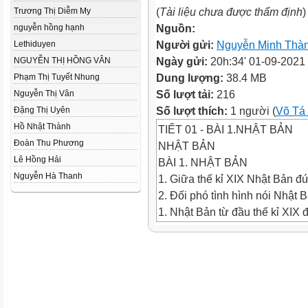
(
Tài liệu chưa được thẩm định
)
Trương Thị Diễm My
Nguồn:
nguyễn hồng hạnh
Người gửi:
Nguyễn Minh Thà
Lethiduyen
Ngày gửi:
20h:34' 01-09-2021
NGUYỄN THỊ HỒNG VÂN
Dung lượng:
38.4 MB
Phạm Thị Tuyết Nhung
Số lượt tải:
216
Nguyễn Thị Vân
Số lượt thích:
1 người (
Võ Tá
Đặng Thị Uyên
Hồ Nhật Thành
TIẾT 01 - BÀI 1.NHẬT BẢN
Đoàn Thu Phương
NHẬT BẢN
Lê Hồng Hải
BÀI 1. NHẬT BẢN
Nguyễn Hà Thanh
1. Giữa thế kỉ XIX Nhật Bản 
2. Đối phó tình hình nói Nhật 
1. Nhật Bản từ đầu thế kỉ XIX
- Giữa thế kỉ XIX Nhật Bản lâm
kinh tế, xã hội; phải đương đ
các nước phương Tây.
1. Nhật Bản từ đầu thế kỉ XIX
Nguy cơ thực dân phương Tâ