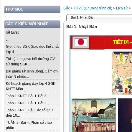
Gốc
>
THPT (Chương trình cũ)
>
Lịch sử
>
THƯ MỤC
Bài 1. Nhật Bản
CÁC Ý KIẾN MỚI NHẤT
Bài 1. Nhật Bản
rất tuyệt...
...
Giới thiệu SGK Giáo dục thể chất
lớp 4...
Tài liệu phục vụ bồi dưỡng GV
sử dụng SGK...
Bài giảng rất sinh động. Cảm ơn
thầy N nhiều...
Kế hoạch giảng dạy lớp 4 SGK -
KNTT Môn...
Toán 1 KNTT. Bài 1 Tiết 2....
Toán 1 KNTT. Bài 1 Tiết 1....
Toán 1 KNTT. Bài Các số từ 0
đến 10...
TUẦN 2- Bài 4. Phân số thập
phân...