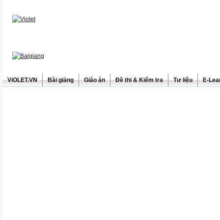
ViOLET.VN
Bài giảng
Giáo án
Đề thi & Kiểm tra
Tư liệu
E-Lea