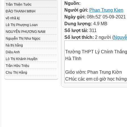
Nguồn:
Trần Thiên Tước
Người gửi:
Phan Trung Kien
ĐÀO THANH MINH
Ngày gửi:
08h:52' 05-09-2021
võ nhã kj
Dung lượng:
4.9 MB
Lê Thị Phượng Loan
Số lượt tải:
311
NGUYỄN PHƯƠNG NAM
Số lượt thích:
2 người (
Nguyễ
Nguyễn Thị Như Ngọc
hà thị hằng
Trường THPT Lý Chính Thắn
Diệu Anh
Hà Tĩnh
Lò Thị Khánh Huyền
Trần Hữu Triệu
Giỏo viờn: Phan Trung Kiờn
Chu Thị Hằng
CHúc các em có giờ học hứng 
Những hình ảnh dưới gắn với
đó
BÀI 1. NHẬT BẢN
Lược đồ Nhật Bản
Diện tích: 377.835km2
Dân số: 127.5 triệu