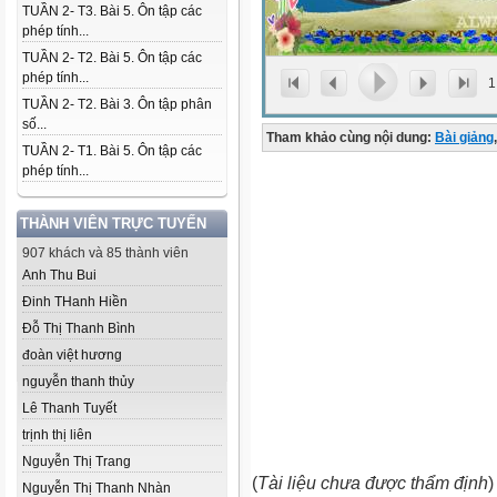
TUẦN 2- T3. Bài 5. Ôn tập các
phép tính...
TUẦN 2- T2. Bài 5. Ôn tập các
phép tính...
1
TUẦN 2- T2. Bài 3. Ôn tập phân
số...
Tham khảo cùng nội dung:
Bài giảng
,
TUẦN 2- T1. Bài 5. Ôn tập các
phép tính...
THÀNH VIÊN TRỰC TUYẾN
907 khách và 85 thành viên
Anh Thu Bui
Đinh THanh Hiền
Đỗ Thị Thanh Bình
đoàn việt hương
nguyễn thanh thủy
Lê Thanh Tuyết
trịnh thị liên
Nguyễn Thị Trang
(
Tài liệu chưa được thẩm định
)
Nguyễn Thị Thanh Nhàn