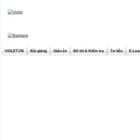
ViOLET.VN
Bài giảng
Giáo án
Đề thi & Kiểm tra
Tư liệu
E-Lea