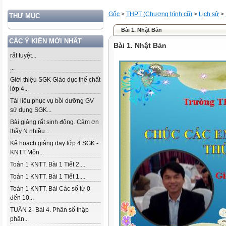
Gốc
>
THPT (Chương trình cũ)
>
Lịch sử
>
THƯ MỤC
Bài 1. Nhật Bản
CÁC Ý KIẾN MỚI NHẤT
Bài 1. Nhật Bản
rất tuyệt...
...
Giới thiệu SGK Giáo dục thể chất
lớp 4...
Tài liệu phục vụ bồi dưỡng GV
sử dụng SGK...
Bài giảng rất sinh động. Cảm ơn
thầy N nhiều...
Kế hoạch giảng dạy lớp 4 SGK -
KNTT Môn...
Toán 1 KNTT. Bài 1 Tiết 2....
Toán 1 KNTT. Bài 1 Tiết 1....
Toán 1 KNTT. Bài Các số từ 0
đến 10...
TUẦN 2- Bài 4. Phân số thập
phân...