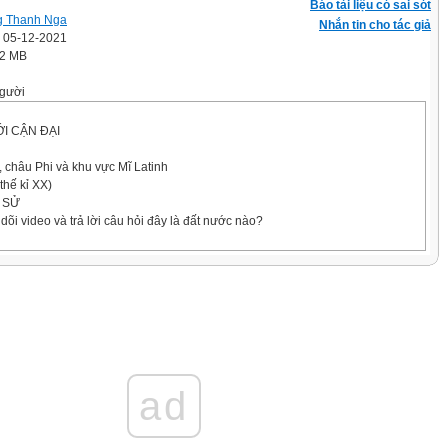
Báo tài liệu có sai sót
g Thanh Nga
Nhắn tin cho tác giả
' 05-12-2021
.2 MB
gười
ỚI CẬN ĐẠI
 châu Phi và khu vực Mĩ Latinh
thế kỉ XX)
 SỬ
dõi video và trả lời câu hỏi đây là đất nước nào?
 dung của cuộc Duy tân Minh Trị.
nh chất, ý nghĩa, hạn chế của cuộc Duy Tân Minh Trị.
uối thế kỉ XIX – đầu thế kỉ XX, Nhật Bản đã trở thành một nước đế quốc.
u thế kỉ XIX đến trước năm 1868
inh Trị
ển sang giai đoạn đế quốc chủ nghĩa.
HỌC
ad
u thế kỉ XIX đến trước năm 1868
 khăn trong nước và bên ngoài mà Nhật gặp phải?
c từ khóa: