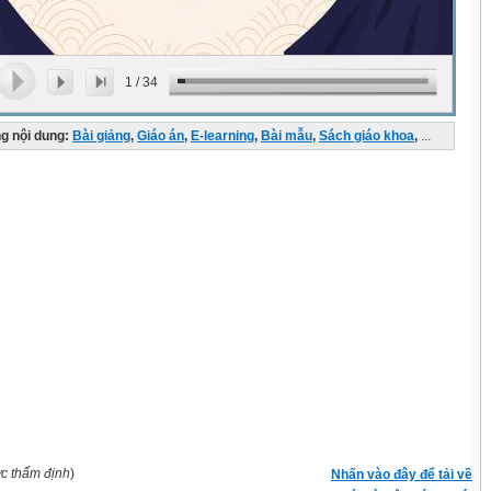
1
/
34
g nội dung:
Bài giảng
,
Giáo án
,
E-learning
,
Bài mẫu
,
Sách giáo khoa
,
...
ợc thẩm định
)
Nhấn vào đây để tải về