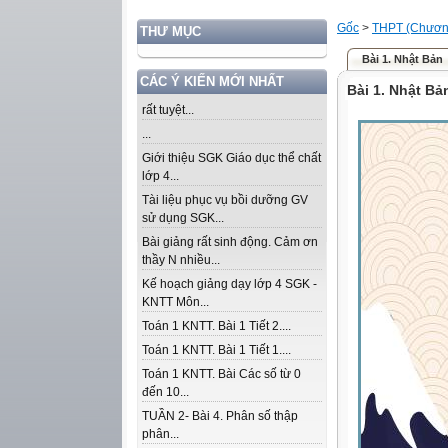
Gốc
>
THPT (Chương
THƯ MỤC
Bài 1. Nhật Bản
CÁC Ý KIẾN MỚI NHẤT
Bài 1. Nhật Bả
rất tuyệt...
...
Giới thiệu SGK Giáo dục thể chất
lớp 4...
Tài liệu phục vụ bồi dưỡng GV
sử dụng SGK...
Bài giảng rất sinh động. Cảm ơn
thầy N nhiều...
Kế hoạch giảng dạy lớp 4 SGK -
KNTT Môn...
Toán 1 KNTT. Bài 1 Tiết 2....
Toán 1 KNTT. Bài 1 Tiết 1....
Toán 1 KNTT. Bài Các số từ 0
đến 10...
TUẦN 2- Bài 4. Phân số thập
phân...