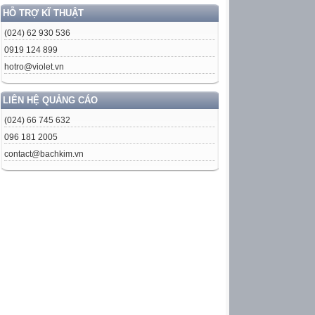
HỖ TRỢ KĨ THUẬT
(024) 62 930 536
0919 124 899
hotro@violet.vn
LIÊN HỆ QUẢNG CÁO
(024) 66 745 632
096 181 2005
contact@bachkim.vn