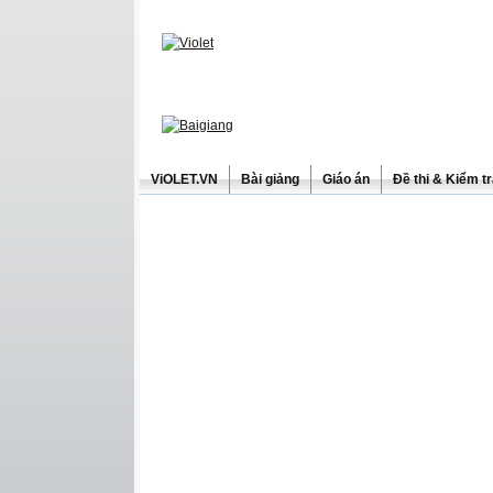
ViOLET.VN
Bài giảng
Giáo án
Đề thi & Kiểm t