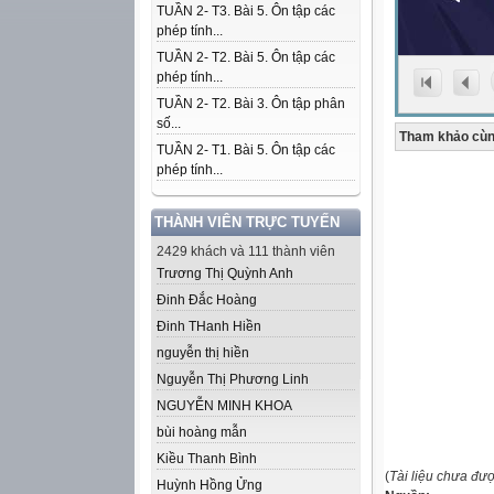
TUẦN 2- T3. Bài 5. Ôn tập các
phép tính...
TUẦN 2- T2. Bài 5. Ôn tập các
phép tính...
TUẦN 2- T2. Bài 3. Ôn tập phân
số...
Tham khảo cùn
TUẦN 2- T1. Bài 5. Ôn tập các
phép tính...
THÀNH VIÊN TRỰC TUYẾN
2429 khách và 111 thành viên
Trương Thị Quỳnh Anh
Đinh Đắc Hoàng
Đinh THanh Hiền
nguyễn thị hiền
Nguyễn Thị Phương Linh
NGUYỄN MINH KHOA
bùi hoàng mẫn
Kiều Thanh Bình
(
Tài liệu chưa đư
Huỳnh Hồng Ửng