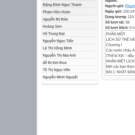
Nguồn:
Đặng Đình Ngọc Thanh
Người gửi:
Phun
Ngày gửi:
15h:24
Phạm Hữu Hoàn
Dung lượng:
110
nguyễn thị thảo
Số lượt tải:
38
Hoàng Sơn
Số lượt thích:
0 n
Võ Trung Đạt
PHẦN MỘT
LỊCH SỬ THẾ GI
Nguyễn Ngọc Tiến
Chương I
Lê Thị Hồng Minh
Các nước châu Á,
Nguyễn Thị Mai Anh
(Thế kỉ XIX – đầu 
NHẬN BIẾT LỊCH
đỗ thị kim thoa
Mời các bạn theo 
Tồ Thị Ngọc Hĩm
BÀI 1: NHẬT BẢN
Nguyễn Minh Nguyệt
Mục tiêu bài học
Nêu được bốn nội
Trình bày được tí
Chứng minh được c
1. Nhật Bản từ đầ
2. Cuộc Duy tân M
3. Nhật Bản chuy
CẤU TRÚC BÀI 
1. Nhật Bản từ đầ
Chỉ ra những khó
Gợi ý: Sử dụng cá