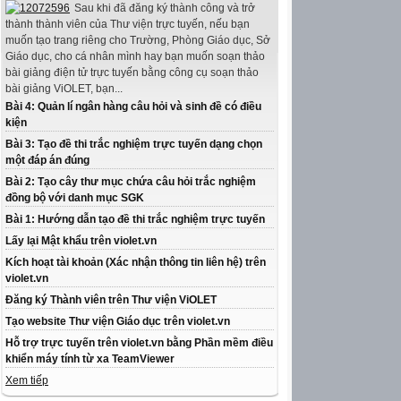
Sau khi đã đăng ký thành công và trở
thành thành viên của Thư viện trực tuyến, nếu bạn
muốn tạo trang riêng cho Trường, Phòng Giáo dục, Sở
Giáo dục, cho cá nhân mình hay bạn muốn soạn thảo
bài giảng điện tử trực tuyến bằng công cụ soạn thảo
bài giảng ViOLET, bạn...
Bài 4: Quản lí ngân hàng câu hỏi và sinh đề có điều
kiện
Bài 3: Tạo đề thi trắc nghiệm trực tuyến dạng chọn
một đáp án đúng
Bài 2: Tạo cây thư mục chứa câu hỏi trắc nghiệm
đồng bộ với danh mục SGK
Bài 1: Hướng dẫn tạo đề thi trắc nghiệm trực tuyến
Lấy lại Mật khẩu trên violet.vn
Kích hoạt tài khoản (Xác nhận thông tin liên hệ) trên
violet.vn
Đăng ký Thành viên trên Thư viện ViOLET
Tạo website Thư viện Giáo dục trên violet.vn
Hỗ trợ trực tuyến trên violet.vn bằng Phần mềm điều
khiển máy tính từ xa TeamViewer
Xem tiếp