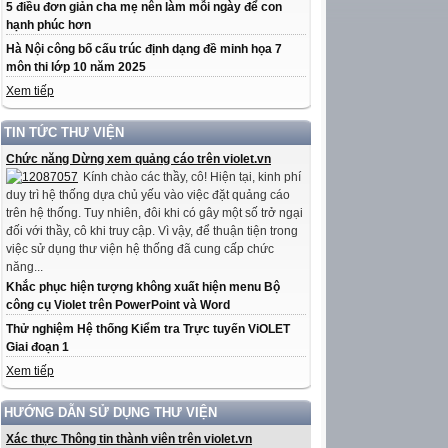
5 điều đơn giản cha mẹ nên làm mỗi ngày để con
hạnh phúc hơn
Hà Nội công bố cấu trúc định dạng đề minh họa 7
môn thi lớp 10 năm 2025
Xem tiếp
TIN TỨC THƯ VIỆN
Chức năng Dừng xem quảng cáo trên violet.vn
Kính chào các thầy, cô! Hiện tại, kinh phí
duy trì hệ thống dựa chủ yếu vào việc đặt quảng cáo
trên hệ thống. Tuy nhiên, đôi khi có gây một số trở ngại
đối với thầy, cô khi truy cập. Vì vậy, để thuận tiện trong
việc sử dụng thư viện hệ thống đã cung cấp chức
năng...
Khắc phục hiện tượng không xuất hiện menu Bộ
công cụ Violet trên PowerPoint và Word
Thử nghiệm Hệ thống Kiểm tra Trực tuyến ViOLET
Giai đoạn 1
Xem tiếp
HƯỚNG DẪN SỬ DỤNG THƯ VIỆN
Xác thực Thông tin thành viên trên violet.vn