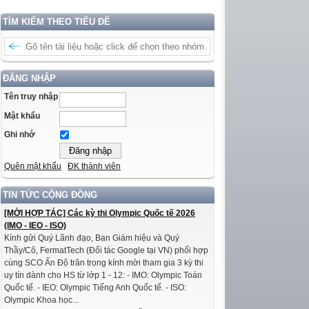
TÌM KIẾM THEO TIÊU ĐỀ
ĐĂNG NHẬP
Tên truy nhập
Mật khẩu
Ghi nhớ
Quên mật khẩu
ĐK thành viên
TIN TỨC CỘNG ĐỒNG
[MỜI HỢP TÁC] Các kỳ thi Olympic Quốc tế 2026
(IMO - IEO - ISO)
Kính gửi Quý Lãnh đạo, Ban Giám hiệu và Quý
Thầy/Cô, FermatTech (Đối tác Google tại VN) phối hợp
cùng SCO Ấn Độ trân trọng kính mời tham gia 3 kỳ thi
uy tín dành cho HS từ lớp 1 - 12: - IMO: Olympic Toán
Quốc tế. - IEO: Olympic Tiếng Anh Quốc tế. - ISO:
Olympic Khoa học...