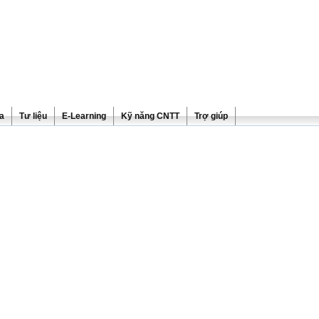
ra
Tư liệu
E-Learning
Kỹ năng CNTT
Trợ giúp