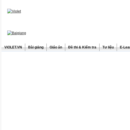
ViOLET.VN
Bài giảng
Giáo án
Đề thi & Kiểm tra
Tư liệu
E-Lea