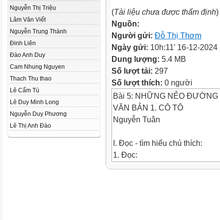
Nguyễn Thị Triệu
(
Tài liệu chưa được thẩm định
)
Lâm Văn Viết
Nguồn:
Nguyễn Trung Thành
Người gửi:
Đỗ Thị Thơm
Đinh Liên
Ngày gửi:
10h:11' 16-12-2024
Đào Anh Duy
Dung lượng:
5.4 MB
Cam Nhung Nguyen
Số lượt tải:
297
Thach Thu thao
Số lượt thích:
0 người
Lê Cẩm Tú
Bài 5: NHỮNG NẺO ĐƯỜNG
Lê Duy Minh Long
VĂN BẢN 1. CÔ TÔ
Nguyễn Duy Phương
Nguyễn Tuân
Lê Thị Anh Đào
I. Đọc - tìm hiểu chú thích:
1. Đọc:
2. Chú thích
a. Tác giả:
- Nguyễn Tuân (1910 – 1987) 
- Sở trường viết tùy bút, bút kí.
- Là cây bút tài hoa, sự hiểu b