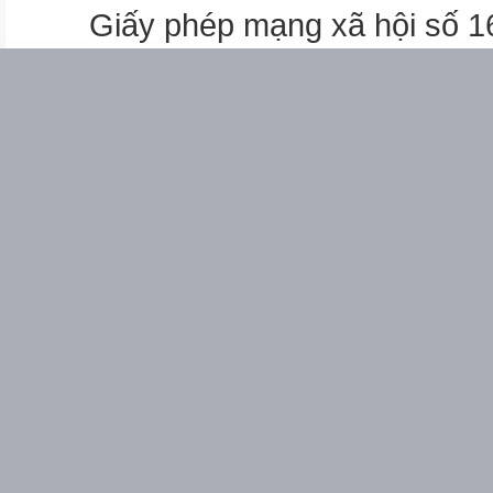
Cô Tô
Giấy phép mạng xã hội số 
3. Mặt trời lại rọi……là là nhịp
Cảnh mặt trời lên trên đảo Cô
4. Khi mặt trời…….cho lũ con l
Buổi sớm trên đảo Thanh Luâ
Quang cảnh Cô Tô trong trận 
Cảnh mặt trời mọc trên biển đ
Quang cảnh Cô Tô sau trận b
Cảnh sinh hoạt và lao động tr
GÓC CHIA SẺ
*Tổ 1 (nhóm 1,2): hội ý-thống 
1,2/113
*Tổ 2 (nhóm 3,4) và tổ 3 (nhóm