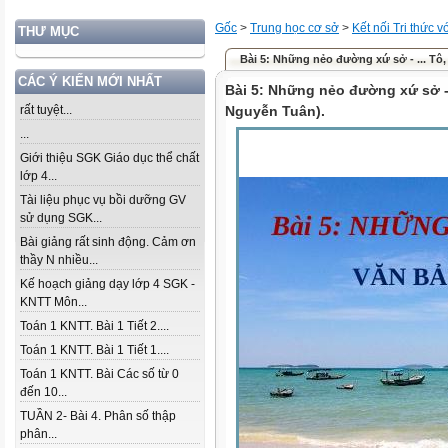
Gốc
>
Trung học cơ sở
>
Kết nối Tri thức 
THƯ MỤC
Bài 5: Những nẻo đường xứ sở - ... Tô
CÁC Ý KIẾN MỚI NHẤT
Bài 5: Những nẻo đường xứ sở - 
rất tuyệt...
Nguyễn Tuân).
...
Giới thiệu SGK Giáo dục thể chất
lớp 4...
Tài liệu phục vụ bồi dưỡng GV
sử dụng SGK...
Bài giảng rất sinh động. Cảm ơn
thầy N nhiều...
Kế hoạch giảng dạy lớp 4 SGK -
KNTT Môn...
Toán 1 KNTT. Bài 1 Tiết 2....
Toán 1 KNTT. Bài 1 Tiết 1....
Toán 1 KNTT. Bài Các số từ 0
đến 10...
TUẦN 2- Bài 4. Phân số thập
phân...