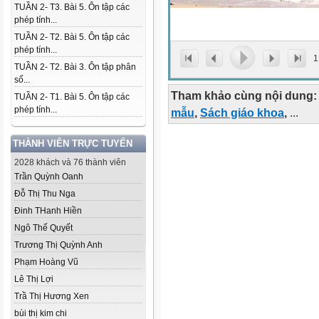
TUẦN 2- T3. Bài 5. Ôn tập các
phép tính...
TUẦN 2- T2. Bài 5. Ôn tập các
phép tính...
1
TUẦN 2- T2. Bài 3. Ôn tập phân
số...
Tham khảo cùng nội dung:
TUẦN 2- T1. Bài 5. Ôn tập các
phép tính...
mẫu
,
Sách giáo khoa
,
...
THÀNH VIÊN TRỰC TUYẾN
2028 khách và 76 thành viên
Trần Quỳnh Oanh
Đỗ Thị Thu Nga
Đinh THanh Hiền
Ngô Thế Quyết
Trương Thị Quỳnh Anh
Phạm Hoàng Vũ
Lê Thị Lợi
Trầ Thị Hương Xen
bùi thị kim chi