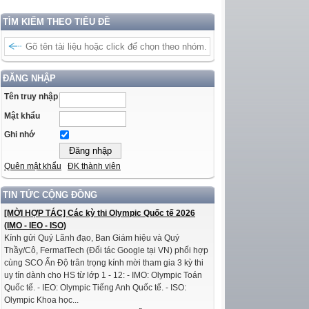
TÌM KIẾM THEO TIÊU ĐỀ
ĐĂNG NHẬP
Tên truy nhập
Mật khẩu
Ghi nhớ
Quên mật khẩu
ĐK thành viên
TIN TỨC CỘNG ĐỒNG
[MỜI HỢP TÁC] Các kỳ thi Olympic Quốc tế 2026
(IMO - IEO - ISO)
Kính gửi Quý Lãnh đạo, Ban Giám hiệu và Quý
Thầy/Cô, FermatTech (Đối tác Google tại VN) phối hợp
cùng SCO Ấn Độ trân trọng kính mời tham gia 3 kỳ thi
uy tín dành cho HS từ lớp 1 - 12: - IMO: Olympic Toán
Quốc tế. - IEO: Olympic Tiếng Anh Quốc tế. - ISO:
Olympic Khoa học...