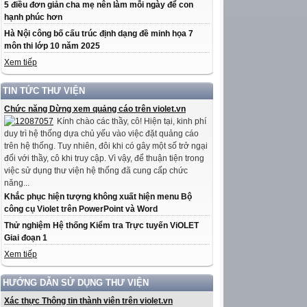
5 điều đơn giản cha mẹ nên làm mỗi ngày để con
hạnh phúc hơn
Hà Nội công bố cấu trúc định dạng đề minh họa 7
môn thi lớp 10 năm 2025
Xem tiếp
TIN TỨC THƯ VIỆN
Chức năng Dừng xem quảng cáo trên violet.vn
Kính chào các thầy, cô! Hiện tại, kinh phí
duy trì hệ thống dựa chủ yếu vào việc đặt quảng cáo
trên hệ thống. Tuy nhiên, đôi khi có gây một số trở ngại
đối với thầy, cô khi truy cập. Vì vậy, để thuận tiện trong
việc sử dụng thư viện hệ thống đã cung cấp chức
năng...
Khắc phục hiện tượng không xuất hiện menu Bộ
công cụ Violet trên PowerPoint và Word
Thử nghiệm Hệ thống Kiểm tra Trực tuyến ViOLET
Giai đoạn 1
Xem tiếp
HƯỚNG DẪN SỬ DỤNG THƯ VIỆN
Xác thực Thông tin thành viên trên violet.vn