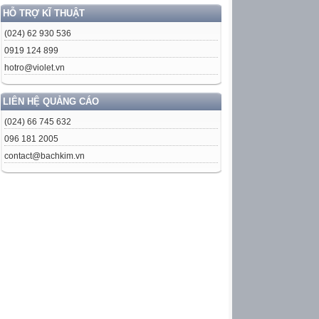
HỖ TRỢ KĨ THUẬT
(024) 62 930 536
0919 124 899
hotro@violet.vn
LIÊN HỆ QUẢNG CÁO
(024) 66 745 632
096 181 2005
contact@bachkim.vn