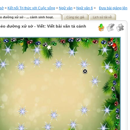
 sở
>
Kết nối Tri thức với Cuộc sống
>
Ngữ văn
>
Ngữ văn 6
>
Đưa bài giảng lên
o đường xứ sở - ... cảnh sinh hoạt.
Cùng tác giả
Lịch sử tải về
ẻo đường xứ sở - Viết: Viết bài văn tả cảnh