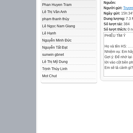
Nguồn:
Phan Huyen Tram
Người gửi:
Trươn
Lê Thị Vân Anh
Ngày gửi:
15h:34
Dung lượng:
7.3
phạm thanh thùy
Số lượt tải:
384
Lê Ngọc Nam Giang
Số lượt thích:
0 n
Lê Hạnh
PHIẾU TÌM Ý
Nguyễn Minh Đức
Họ và tên H
Nguyễn Tất Đạt
Nhiệm vụ: Em hãy 
sunwin gbnet
Gợi ý: Để nhớ lại 
Lê Thị Mỹ Dung
lời vào cột bên ph
Em sẽ tả cảnh gì
Trịnh Thùy Linh
Mot Chut
……………………
Cảnh sinh hoạt d
thời điểm nào?
Nhìn bao quát, k
như thế nào?
Cảnh sinh hoạt có
nào đặc sắc?
Trong cảnh sinh 
những hoạt động
Em có cảm xúc gì