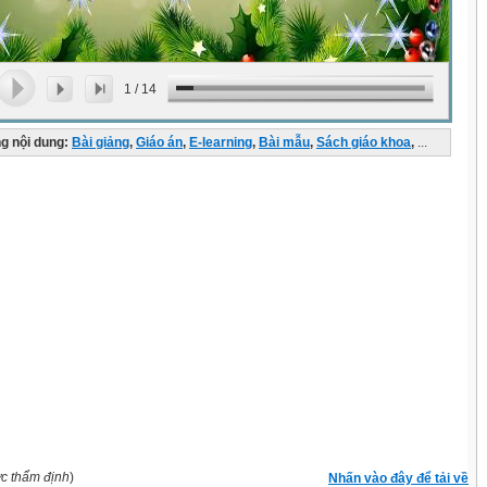
1
/
14
g nội dung:
Bài giảng
,
Giáo án
,
E-learning
,
Bài mẫu
,
Sách giáo khoa
,
...
ợc thẩm định
)
Nhấn vào đây để tải về