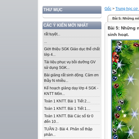
Gốc
>
Trung học cơ
THƯ MỤC
Bài 5: Những nẻ
CÁC Ý KIẾN MỚI NHẤT
Bài 5: Những n
rất tuyệt...
sinh hoạt.
...
Giới thiệu SGK Giáo dục thể chất
lớp 4...
Tài liệu phục vụ bồi dưỡng GV
sử dụng SGK...
Bài giảng rất sinh động. Cảm ơn
thầy N nhiều...
Kế hoạch giảng dạy lớp 4 SGK -
KNTT Môn...
Toán 1 KNTT. Bài 1 Tiết 2....
Toán 1 KNTT. Bài 1 Tiết 1....
Toán 1 KNTT. Bài Các số từ 0
đến 10...
TUẦN 2- Bài 4. Phân số thập
phân...