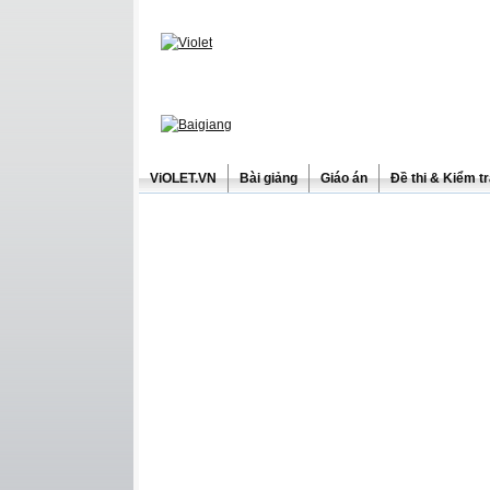
ViOLET.VN
Bài giảng
Giáo án
Đề thi & Kiểm t