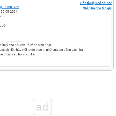
Báo tài liệu có sai sót
g Thanh Bình
Nhắn tin cho tác giả
' 10-05-2024
 MB
gười
S: ………………………….
tìm ý cho bài văn Tả cảnh sinh hoạt
các chi tiết, hãy viết tự do theo trí nhớ của em bằng cách trả
ải ở các câu hỏi ở cột trái.
?
…………………
iễn ra ở đâu? Vào
hung cảnh hiện lên
 những chi tiết
ad
hoạt, con người có
 nào?
 khi quan sát cảnh