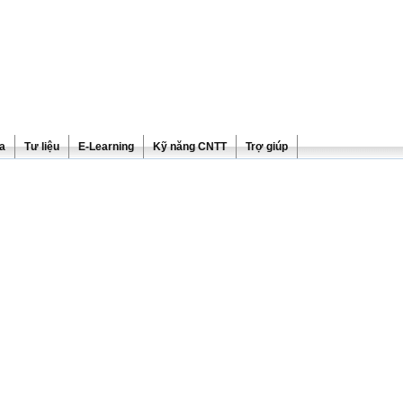
ra
Tư liệu
E-Learning
Kỹ năng CNTT
Trợ giúp