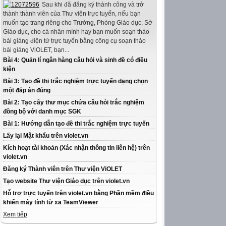
Sau khi đã đăng ký thành công và trở
thành thành viên của Thư viện trực tuyến, nếu bạn
muốn tạo trang riêng cho Trường, Phòng Giáo dục, Sở
Giáo dục, cho cá nhân mình hay bạn muốn soạn thảo
bài giảng điện tử trực tuyến bằng công cụ soạn thảo
bài giảng ViOLET, bạn...
Bài 4: Quản lí ngân hàng câu hỏi và sinh đề có điều
kiện
Bài 3: Tạo đề thi trắc nghiệm trực tuyến dạng chọn
một đáp án đúng
Bài 2: Tạo cây thư mục chứa câu hỏi trắc nghiệm
đồng bộ với danh mục SGK
Bài 1: Hướng dẫn tạo đề thi trắc nghiệm trực tuyến
Lấy lại Mật khẩu trên violet.vn
Kích hoạt tài khoản (Xác nhận thông tin liên hệ) trên
violet.vn
Đăng ký Thành viên trên Thư viện ViOLET
Tạo website Thư viện Giáo dục trên violet.vn
Hỗ trợ trực tuyến trên violet.vn bằng Phần mềm điều
khiển máy tính từ xa TeamViewer
Xem tiếp