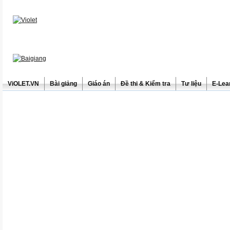
ViOLET.VN
Bài giảng
Giáo án
Đề thi & Kiểm tra
Tư liệu
E-Lea