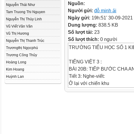
Nguồn:
Nguyễn Thái Như
Người gửi:
đỗ minh ái
Tam Truong Thi Nguyen
Ngày gửi:
19h:51' 30-09-2021
Nguyễn Thị Thùy Linh
Dung lượng:
838.5 KB
Vũ Viết Văn Văn
Số lượt tải:
23
Vũ Thị Hương
Số lượt thích:
0 người
Nguyễn Thị Thanh Trúc
TRƯỜNG TIỂU HỌC SỐ 1 KI
Trươngthị Ngọcphú
Trương Công Thủy
TIẾNG VIỆT 3 :
Hoàng Long
BÀI 20B: TIẾP BƯỚC CHA A
Kim Hoang
Tiết 3: Nghe-viết:
Huỳnh Lan
Ở lại với chiến khu
Câu 1: Viết nhanh lời giải câu 
Rung chuông vàng
Là gì ?
Miệng dưới biển , đầu trên no
Thân dài uốn lượn như con th
Bụng đầy những nước trắng n
Nuốt tôm cá , nuốt cả thân tàu 