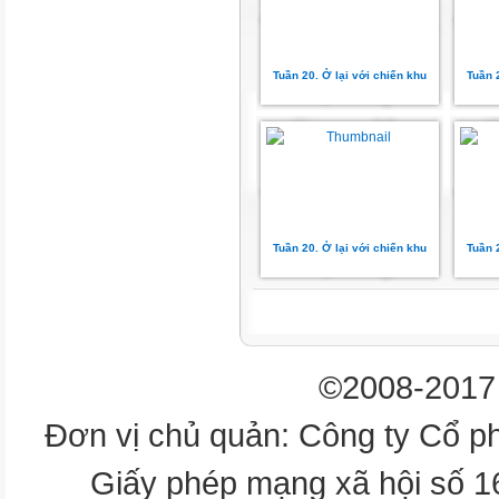
Anh xẹt một cái rạch ngang bầu 
1
2
Tuần 20. Ở lại với chiến khu
Tuần 
3
4
5
6
7
8
9
Tuần 20. Ở lại với chiến khu
Tuần 
10
Hết giờ
Sấm và sét
Câu 3: Điền vào chỗ trống từ 
©2008-2017 
thành ngữ, tục ngữ sau:
Rung chuông vàng
Đơn vị chủ quản: Công ty Cổ p
Ăn không rau như đau không 
1
Giấy phép mạng xã hội số 
2