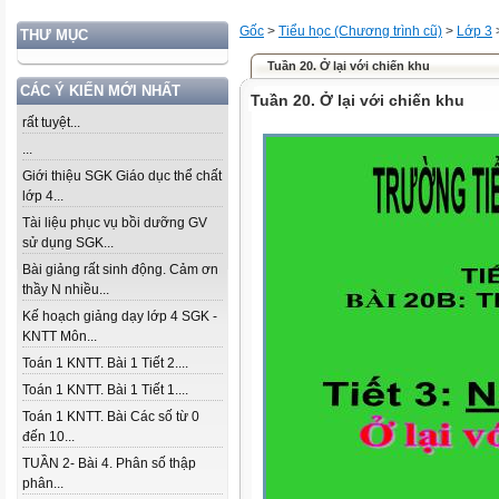
Gốc
>
Tiểu học (Chương trình cũ)
>
Lớp 3
THƯ MỤC
Tuần 20. Ở lại với chiến khu
CÁC Ý KIẾN MỚI NHẤT
Tuần 20. Ở lại với chiến khu
rất tuyệt...
...
Giới thiệu SGK Giáo dục thể chất
lớp 4...
Tài liệu phục vụ bồi dưỡng GV
sử dụng SGK...
Bài giảng rất sinh động. Cảm ơn
thầy N nhiều...
Kế hoạch giảng dạy lớp 4 SGK -
KNTT Môn...
Toán 1 KNTT. Bài 1 Tiết 2....
Toán 1 KNTT. Bài 1 Tiết 1....
Toán 1 KNTT. Bài Các số từ 0
đến 10...
TUẦN 2- Bài 4. Phân số thập
phân...