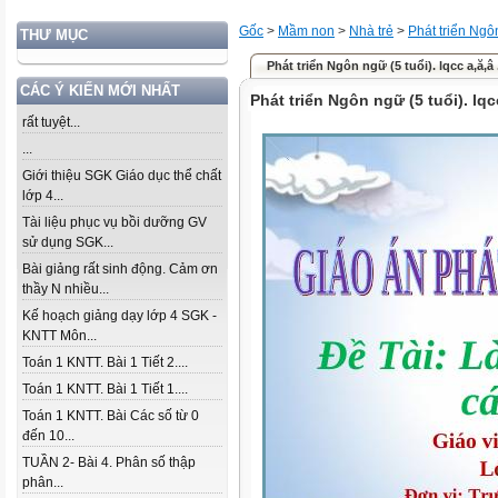
Gốc
>
Mầm non
>
Nhà trẻ
>
Phát triển Ng
THƯ MỤC
Phát triển Ngôn ngữ (5 tuổi). lqcc a,ă,â ..
CÁC Ý KIẾN MỚI NHẤT
Phát triển Ngôn ngữ (5 tuổi). lqc
rất tuyệt...
...
Giới thiệu SGK Giáo dục thể chất
lớp 4...
Tài liệu phục vụ bồi dưỡng GV
sử dụng SGK...
Bài giảng rất sinh động. Cảm ơn
thầy N nhiều...
Kế hoạch giảng dạy lớp 4 SGK -
KNTT Môn...
Toán 1 KNTT. Bài 1 Tiết 2....
Toán 1 KNTT. Bài 1 Tiết 1....
Toán 1 KNTT. Bài Các số từ 0
đến 10...
TUẦN 2- Bài 4. Phân số thập
phân...