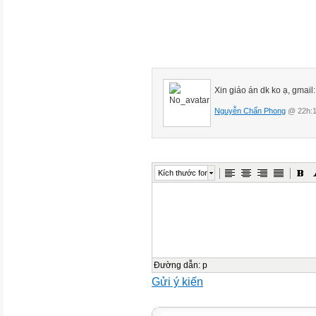
*
*a
*o
*
*a
Xin giáo án dk ko ạ, gmai
*§
Nguyễn Chấn Phong
@ 22h:1
*«
*i
*m
*t
Kích thước font
*¨
*
*¨
*o
*
*¨
Đường dẫn
:
p
Gửi ý kiến
*§
*«