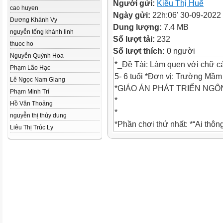
Người gửi:
Kiều Thị Huế
cao huyen
Ngày gửi:
22h:06' 30-09-2022
Dương Khánh Vy
Dung lượng:
7.4 MB
nguyễn tống khánh linh
Số lượt tải:
232
thuoc ho
Số lượt thích:
0 người
Nguyễn Quỳnh Hoa
*_Đề Tài: Làm quen với chữ cái
Phạm Lão Hạc
5- 6 tuổi *Đơn vị: Trường Mầ
Lê Ngọc Nam Giang
*GIÁO ÁN PHÁT TRIỂN NG
Phạm Minh Trí
*
Hồ Văn Thoảng
*
nguyễn thị thùy dung
*Phần chơi thứ nhất: *“Ai thôn
Liêu Thị Trúc Ly
*Đ
*«
*i
*t
*y
*
*
*a