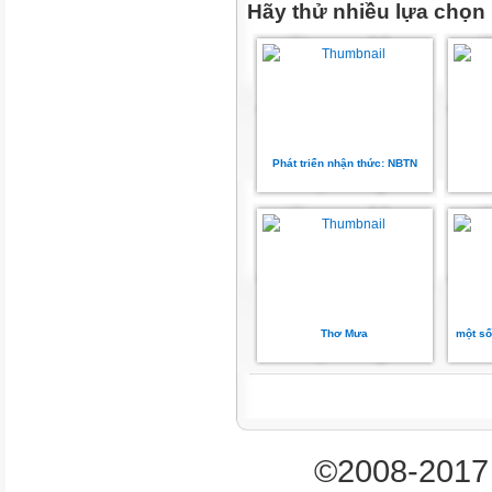
*i
Hãy thử nhiều lựa chọn
*c
*n
*©
*h
*
*
Phát triển nhận thức: NBTN
*©
*o
*
*©
Phần II
* *So sánh giống và khác nhau 
Thơ Mưa
một số
* * * *CHƠI CÁC TRÒ CHƠI 
*
*
*
*A
©2008-2017 
*â