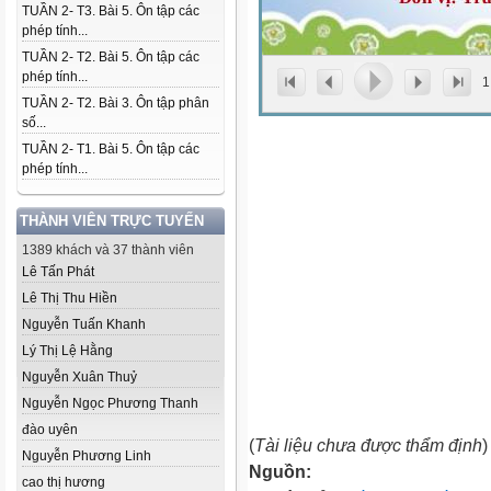
TUẦN 2- T3. Bài 5. Ôn tập các
phép tính...
TUẦN 2- T2. Bài 5. Ôn tập các
phép tính...
1
TUẦN 2- T2. Bài 3. Ôn tập phân
số...
TUẦN 2- T1. Bài 5. Ôn tập các
phép tính...
THÀNH VIÊN TRỰC TUYẾN
1389 khách và 37 thành viên
Lê Tấn Phát
Lê Thị Thu Hiền
Nguyễn Tuấn Khanh
Lý Thị Lệ Hằng
Nguyễn Xuân Thuỷ
Nguyễn Ngọc Phương Thanh
đào uyên
(
Tài liệu chưa được thẩm định
)
Nguyễn Phương Linh
Nguồn:
cao thị hương