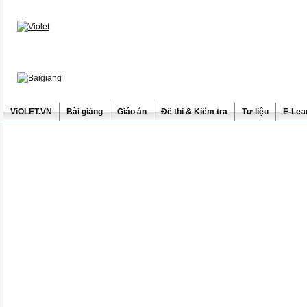
ViOLET.VN
Bài giảng
Giáo án
Đề thi & Kiểm tra
Tư liệu
E-Lea