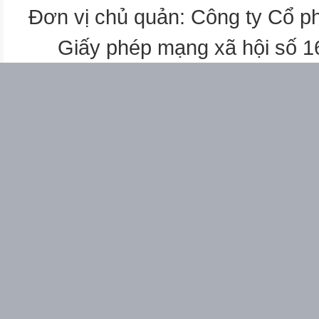
*Ă
Đơn vị chủ quản: Công ty Cổ p
*Â
*Ă
Giấy phép mạng xã hội số 
*A
*A
*
*1
*2
*
*
*
*
*TRÒ CHƠI * Zíc zắc cùng bé y
bé phải đọc to chữ cái đó.
*
*
*
*
*