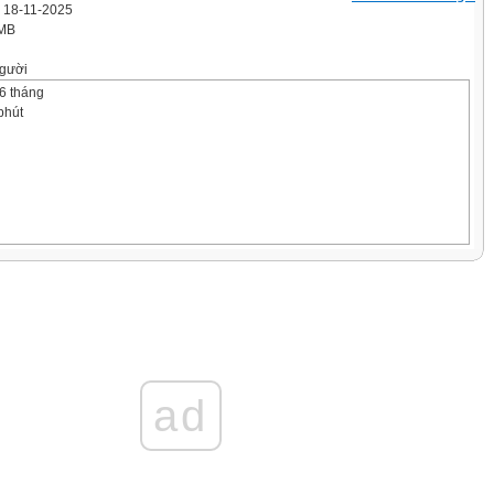
' 18-11-2025
 MB
gười
36 tháng
phút
ad