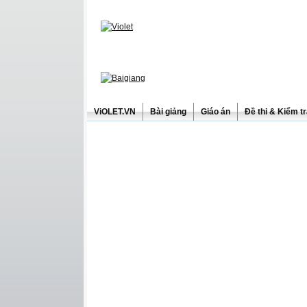
ViOLET.VN
Bài giảng
Giáo án
Đề thi & Kiểm t