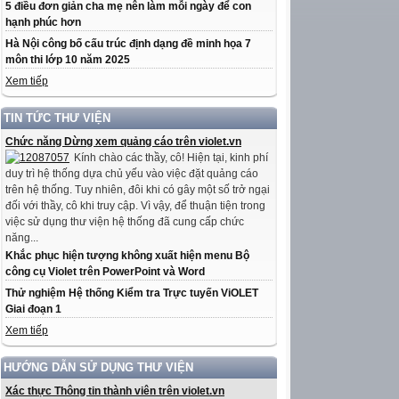
5 điều đơn giản cha mẹ nên làm mỗi ngày để con
hạnh phúc hơn
Hà Nội công bố cấu trúc định dạng đề minh họa 7
môn thi lớp 10 năm 2025
Xem tiếp
TIN TỨC THƯ VIỆN
Chức năng Dừng xem quảng cáo trên violet.vn
Kính chào các thầy, cô! Hiện tại, kinh phí
duy trì hệ thống dựa chủ yếu vào việc đặt quảng cáo
trên hệ thống. Tuy nhiên, đôi khi có gây một số trở ngại
đối với thầy, cô khi truy cập. Vì vậy, để thuận tiện trong
việc sử dụng thư viện hệ thống đã cung cấp chức
năng...
Khắc phục hiện tượng không xuất hiện menu Bộ
công cụ Violet trên PowerPoint và Word
Thử nghiệm Hệ thống Kiểm tra Trực tuyến ViOLET
Giai đoạn 1
Xem tiếp
HƯỚNG DẪN SỬ DỤNG THƯ VIỆN
Xác thực Thông tin thành viên trên violet.vn