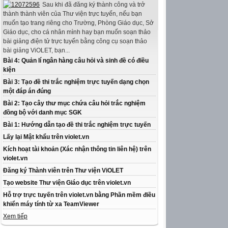
Sau khi đã đăng ký thành công và trở
thành thành viên của Thư viện trực tuyến, nếu bạn
muốn tạo trang riêng cho Trường, Phòng Giáo dục, Sở
Giáo dục, cho cá nhân mình hay bạn muốn soạn thảo
bài giảng điện tử trực tuyến bằng công cụ soạn thảo
bài giảng ViOLET, bạn...
Bài 4: Quản lí ngân hàng câu hỏi và sinh đề có điều
kiện
Bài 3: Tạo đề thi trắc nghiệm trực tuyến dạng chọn
một đáp án đúng
Bài 2: Tạo cây thư mục chứa câu hỏi trắc nghiệm
đồng bộ với danh mục SGK
Bài 1: Hướng dẫn tạo đề thi trắc nghiệm trực tuyến
Lấy lại Mật khẩu trên violet.vn
Kích hoạt tài khoản (Xác nhận thông tin liên hệ) trên
violet.vn
Đăng ký Thành viên trên Thư viện ViOLET
Tạo website Thư viện Giáo dục trên violet.vn
Hỗ trợ trực tuyến trên violet.vn bằng Phần mềm điều
khiển máy tính từ xa TeamViewer
Xem tiếp