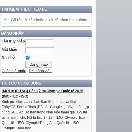
TÌM KIẾM THEO TIÊU ĐỀ
ĐĂNG NHẬP
Tên truy nhập
Mật khẩu
Ghi nhớ
Quên mật khẩu
ĐK thành viên
TIN TỨC CỘNG ĐỒNG
[MỜI HỢP TÁC] Các kỳ thi Olympic Quốc tế 2026
(IMO - IEO - ISO)
Kính gửi Quý Lãnh đạo, Ban Giám hiệu và Quý
Thầy/Cô, FermatTech (Đối tác Google tại VN) phối hợp
cùng SCO Ấn Độ trân trọng kính mời tham gia 3 kỳ thi
uy tín dành cho HS từ lớp 1 - 12: - IMO: Olympic Toán
Quốc tế. - IEO: Olympic Tiếng Anh Quốc tế. - ISO:
Olympic Khoa học...