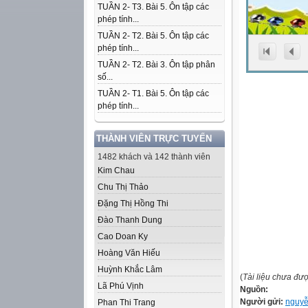
TUẦN 2- T3. Bài 5. Ôn tập các
phép tính...
TUẦN 2- T2. Bài 5. Ôn tập các
phép tính...
TUẦN 2- T2. Bài 3. Ôn tập phân
số...
TUẦN 2- T1. Bài 5. Ôn tập các
phép tính...
THÀNH VIÊN TRỰC TUYẾN
1482 khách và 142 thành viên
Kim Chau
Chu Thị Thảo
Đặng Thị Hồng Thi
Đào Thanh Dung
Cao Doan Ky
Hoàng Văn Hiếu
Huỳnh Khắc Lâm
(
Tài liệu chưa đư
Lã Phú Vịnh
Nguồn:
Người gửi:
nguyễ
Phan Thi Trang