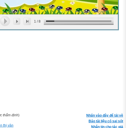
1
/
8
ợc thẩm định
)
Nhấn vào đây để tải về
Báo tài liệu có sai sót
n thị văn
Nhắn tin cho tác giả