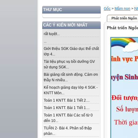
Gốc
>
Mầm non
>
Nh
THƯ MỤC
Phát triển Ngôn
CÁC Ý KIẾN MỚI NHẤT
Phát triển Ngô
rất tuyệt...
...
Giới thiệu SGK Giáo dục thể chất
lớp 4...
Tài liệu phục vụ bồi dưỡng GV
sử dụng SGK...
Bài giảng rất sinh động. Cảm ơn
thầy N nhiều...
Kế hoạch giảng dạy lớp 4 SGK -
KNTT Môn...
Toán 1 KNTT. Bài 1 Tiết 2....
Toán 1 KNTT. Bài 1 Tiết 1....
Toán 1 KNTT. Bài Các số từ 0
đến 10...
TUẦN 2- Bài 4. Phân số thập
phân...