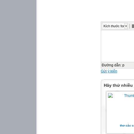
Kích thước font
Đường dẫn
:
p
Gửi ý kiến
Hãy thử nhiều
thơ các c