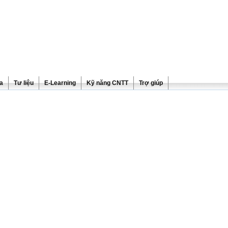
ra
Tư liệu
E-Learning
Kỹ năng CNTT
Trợ giúp