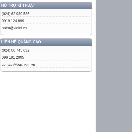
HỖ TRỢ KĨ THUẬT
(024) 62 930 536
0919 124 899
hotro@violet.vn
LIÊN HỆ QUẢNG CÁO
(024) 66 745 632
096 181 2005
contact@bachkim.vn