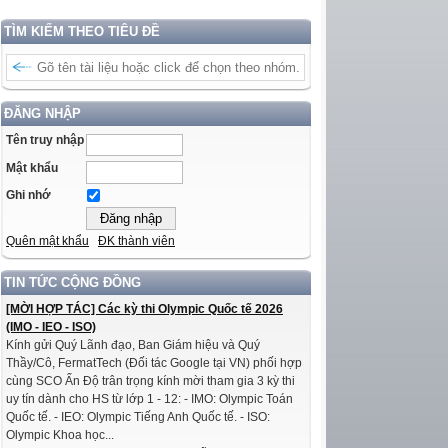
TÌM KIẾM THEO TIÊU ĐỀ
ĐĂNG NHẬP
Tên truy nhập
Mật khẩu
Ghi nhớ
Quên mật khẩu
ĐK thành viên
TIN TỨC CỘNG ĐỒNG
[MỜI HỢP TÁC] Các kỳ thi Olympic Quốc tế 2026
(IMO - IEO - ISO)
Kính gửi Quý Lãnh đạo, Ban Giám hiệu và Quý
Thầy/Cô, FermatTech (Đối tác Google tại VN) phối hợp
cùng SCO Ấn Độ trân trọng kính mời tham gia 3 kỳ thi
uy tín dành cho HS từ lớp 1 - 12: - IMO: Olympic Toán
Quốc tế. - IEO: Olympic Tiếng Anh Quốc tế. - ISO:
Olympic Khoa học...