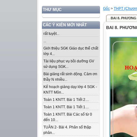
Gốc
>
THPT (Chương
THƯ MỤC
BAI 8. PHƯƠNG
CÁC Ý KIẾN MỚI NHẤT
BAI 8. PHƯƠN
rất tuyệt...
...
Giới thiệu SGK Giáo dục thể chất
lớp 4...
Tài liệu phục vụ bồi dưỡng GV
sử dụng SGK...
Bài giảng rất sinh động. Cảm ơn
thầy N nhiều...
Kế hoạch giảng dạy lớp 4 SGK -
KNTT Môn...
Toán 1 KNTT. Bài 1 Tiết 2....
Toán 1 KNTT. Bài 1 Tiết 1....
Toán 1 KNTT. Bài Các số từ 0
đến 10...
TUẦN 2- Bài 4. Phân số thập
phân...