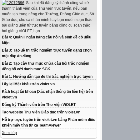
Sau khi đã đăng ký thành công và trở
thành thành viên của Thư viện trực tuyến, nếu bạn
muốn tạo trang riêng cho Trường, Phòng Giáo dục, Sở
Giáo dục, cho cá nhân mình hay bạn muốn soạn thảo
bài giảng điện tử trực tuyến bằng công cụ soạn thảo
bài giảng ViOLET, bạn...
Bài 4: Quản lí ngân hàng câu hỏi và sinh đề có điều
kiện
Bài 3: Tạo đề thi trắc nghiệm trực tuyến dạng chọn
một đáp án đúng
Bài 2: Tạo cây thư mục chứa câu hỏi trắc nghiệm
đồng bộ với danh mục SGK
Bài 1: Hướng dẫn tạo đề thi trắc nghiệm trực tuyến
Lấy lại Mật khẩu trên violet.vn
Kích hoạt tài khoản (Xác nhận thông tin liên hệ) trên
violet.vn
Đăng ký Thành viên trên Thư viện ViOLET
Tạo website Thư viện Giáo dục trên violet.vn
Hỗ trợ trực tuyến trên violet.vn bằng Phần mềm điều
khiển máy tính từ xa TeamViewer
Xem tiếp