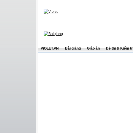
ViOLET.VN
Bài giảng
Giáo án
Đề thi & Kiểm t