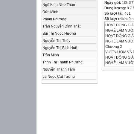
Ngày gửi:
10h:57
Ngô Kiều Như Thảo
Dung lượng:
8.7
Đức Minh
Số lượt tải:
461
Số lượt thích:
0 n
Phạm Phượng
HOẠT ĐỘNG GI
Trần Nguyễn Đình Thật
NGHỀ LÀM VƯỜ
Bùi Thị Ngọc Hương
HOẠT ĐỘNG GI
Nguyễn Thị Thủy
NGHỀ LÀM VƯỜ
Chương 2
Nguyễn Thị Bích Huệ
VƯỜN ƯƠM VÀ 
Trần Minh
HOẠT ĐỘNG GI
Trịnh Thị Thanh Phương
NGHỀ LÀM VƯỜ
BÀI 8
Nguyễn Thành Tâm
PHƯƠNG PHÁP 
Lê Ngọc Cát Tường
BÀI 8: PHƯƠNG
I. KHÁI NIỆM VỀ
Quan sát những h
I. KHÁI NIỆM VỀ