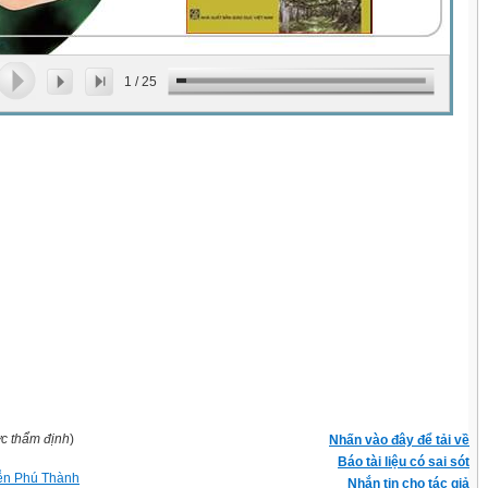
1
/
25
ợc thẩm định
)
Nhấn vào đây để tải về
Báo tài liệu có sai sót
ễn Phú Thành
Nhắn tin cho tác giả