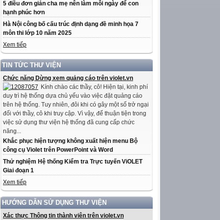
5 điều đơn giản cha mẹ nên làm mỗi ngày để con
hạnh phúc hơn
Hà Nội công bố cấu trúc định dạng đề minh họa 7
môn thi lớp 10 năm 2025
Xem tiếp
TIN TỨC THƯ VIỆN
Chức năng Dừng xem quảng cáo trên violet.vn
Kính chào các thầy, cô! Hiện tại, kinh phí
duy trì hệ thống dựa chủ yếu vào việc đặt quảng cáo
trên hệ thống. Tuy nhiên, đôi khi có gây một số trở ngại
đối với thầy, cô khi truy cập. Vì vậy, để thuận tiện trong
việc sử dụng thư viện hệ thống đã cung cấp chức
năng...
Khắc phục hiện tượng không xuất hiện menu Bộ
công cụ Violet trên PowerPoint và Word
Thử nghiệm Hệ thống Kiểm tra Trực tuyến ViOLET
Giai đoạn 1
Xem tiếp
HƯỚNG DẪN SỬ DỤNG THƯ VIỆN
Xác thực Thông tin thành viên trên violet.vn