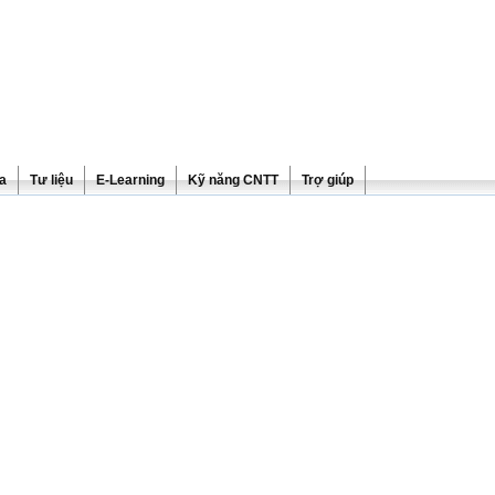
ra
Tư liệu
E-Learning
Kỹ năng CNTT
Trợ giúp