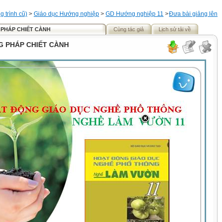
 trình cũ)
>
Giáo dục Hướng nghiệp
>
GD Hướng nghiệp 11
>
Đưa bài giảng lên
 PHÁP CHIẾT CÀNH
Cùng tác giả
Lịch sử tải về
G PHÁP CHIẾT CÀNH