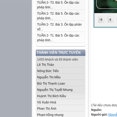
TUẦN 2- T3. Bài 5. Ôn tập các
phép tính...
TUẦN 2- T2. Bài 5. Ôn tập các
phép tính...
TUẦN 2- T2. Bài 3. Ôn tập phân
số...
TUẦN 2- T1. Bài 5. Ôn tập các
phép tính...
THÀNH VIÊN TRỰC TUYẾN
1455 khách và 93 thành viên
Lê Thị Thảo
Nông Đức Tiến
Nguyễn Thị Mầu
Bùi Thị Thanh Loan
Nguyễn Thị Tuyết Nhung
Huỳnh Thị Bích Kiều
Vũ Xuân Hoà
(
Tài liệu chưa đư
Phan Thị Ánh
Nguồn:
Người gửi:
Nguy
Phạm hồng nhung