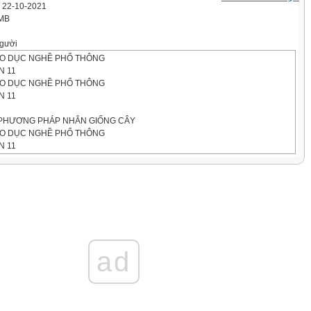
' 22-10-2021
 MB
gười
ÁO DỤC NGHỀ PHỔ THÔNG
N 11
ÁO DỤC NGHỀ PHỔ THÔNG
N 11
PHƯƠNG PHÁP NHÂN GIỐNG CÂY
ÁO DỤC NGHỀ PHỔ THÔNG
N 11
CHIẾT CÀNH
 PHÁP CHIẾT CÀNH
 CHIẾT CÀNH
ad
ình ảnh sau
 CHIẾT CÀNH