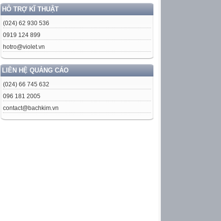
HỖ TRỢ KĨ THUẬT
(024) 62 930 536
0919 124 899
hotro@violet.vn
LIÊN HỆ QUẢNG CÁO
(024) 66 745 632
096 181 2005
contact@bachkim.vn