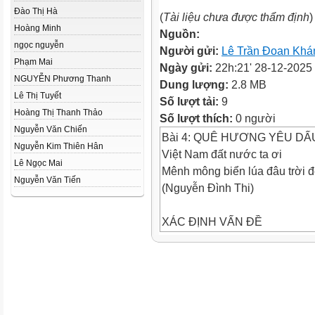
Đào Thị Hà
(
Tài liệu chưa được thẩm định
)
Hoàng Minh
Nguồn:
ngọc nguyễn
Người gửi:
Lê Trần Đoan Khá
Phạm Mai
Ngày gửi:
22h:21' 28-12-2025
NGUYỄN Phương Thanh
Dung lượng:
2.8 MB
Lê Thị Tuyết
Số lượt tải:
9
Hoàng Thị Thanh Thảo
Số lượt thích:
0 người
Nguyễn Văn Chiến
Bài 4: QUÊ HƯƠNG YÊU DẤ
Nguyễn Kim Thiên Hân
Việt Nam đất nước ta ơi
Lê Ngọc Mai
Mênh mông biển lúa đâu trời 
Nguyễn Văn Tiến
(Nguyễn Đình Thi)
XÁC ĐỊNH VẤN ĐỀ
Bài học nói về vẻ đẹp
của quê hương đất nước
Thơ lục bát