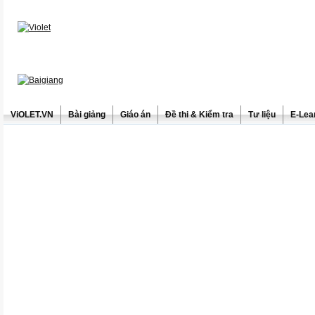
ViOLET.VN
Bài giảng
Giáo án
Đề thi & Kiểm tra
Tư liệu
E-Lea