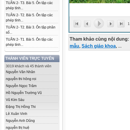
TUẦN 2- T3. Bài 5. Ôn tập các
phép tính...
TUẦN 2- T2. Bài 5. Ôn tập các
phép tính...
1
TUẦN 2- T2. Bài 3. Ôn tập phân
số...
Tham khảo cùng nội dung:
TUẦN 2- T1. Bài 5. Ôn tập các
phép tính...
mẫu
,
Sách giáo khoa
,
...
THÀNH VIÊN TRỰC TUYẾN
3019 khách và 45 thành viên
Nguyễn Văn Nhân
nguyễn thi hông roi
Nguyễn Ngọc Trâm
Hồ Nguyễn Trường Vũ
Vũ Kím Sáu
Đặng Thị Hồng Thi
Lê Xuân Vinh
Nguyễn Anh Dũng
nguyễn thị huệ