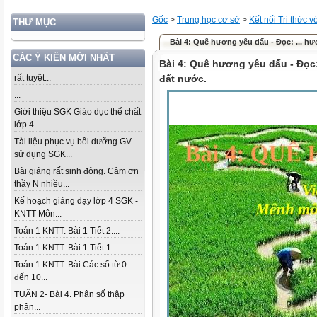
Gốc
>
Trung học cơ sở
>
Kết nối Tri thức 
THƯ MỤC
Bài 4: Quê hương yêu dấu - Đọc: ... h
CÁC Ý KIẾN MỚI NHẤT
Bài 4: Quê hương yêu dấu - Đọ
rất tuyệt...
đất nước.
...
Giới thiệu SGK Giáo dục thể chất
lớp 4...
Tài liệu phục vụ bồi dưỡng GV
sử dụng SGK...
Bài giảng rất sinh động. Cảm ơn
thầy N nhiều...
Kế hoạch giảng dạy lớp 4 SGK -
KNTT Môn...
Toán 1 KNTT. Bài 1 Tiết 2....
Toán 1 KNTT. Bài 1 Tiết 1....
Toán 1 KNTT. Bài Các số từ 0
đến 10...
TUẦN 2- Bài 4. Phân số thập
phân...