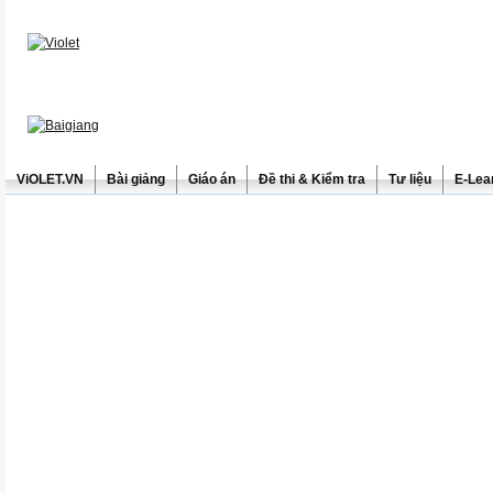
ViOLET.VN
Bài giảng
Giáo án
Đề thi & Kiểm tra
Tư liệu
E-Lea