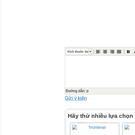
2. Vị trí và đặc điểm của quê 
• Quê tôi nằm ở một vùng quê 
với những cánh đồng lúa trải d
những con đường nhỏ nằm gi
hàng tre. Khí hậu hiền hòa, cu
bình dị và nhẹ nhàng.
Kích thước font
3. Cảnh đẹp quê hương
• Cảnh quê tuy giản dị nhưng 
lạ thường. Buổi sáng sương gi
đồng, buổi chiều hoàng hôn 
dòng sông. Những mùa lúa ch
Đường dẫn
:
p
rực rỡ tạo nên vẻ đẹp thơ mộn
Gửi ý kiến
4. Con người quê hương
Hãy thử nhiều lựa chọn
• Người quê tôi hiền lành, chị