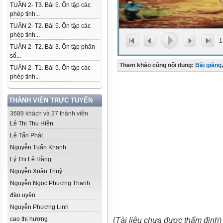
TUẦN 2- T3. Bài 5. Ôn tập các
phép tính...
TUẦN 2- T2. Bài 5. Ôn tập các
phép tính...
1
TUẦN 2- T2. Bài 3. Ôn tập phân
số...
Tham khảo cùng nội dung:
Bài giảng
,
TUẦN 2- T1. Bài 5. Ôn tập các
phép tính...
THÀNH VIÊN TRỰC TUYẾN
3689 khách và 37 thành viên
Lê Thị Thu Hiền
Lê Tấn Phát
Nguyễn Tuấn Khanh
Lý Thị Lệ Hằng
Nguyễn Xuân Thuỷ
Nguyễn Ngọc Phương Thanh
đào uyên
Nguyễn Phương Linh
cao thị hương
(
Tài liệu chưa được thẩm định
)