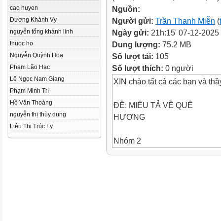
cao huyen
Nguồn:
Dương Khánh Vy
Người gửi:
Trần Thanh Miễn
(
nguyễn tống khánh linh
Ngày gửi:
21h:15' 07-12-2025
thuoc ho
Dung lượng:
75.2 MB
Nguyễn Quỳnh Hoa
Số lượt tải:
105
Phạm Lão Hạc
Số lượt thích:
0 người
Lê Ngọc Nam Giang
XIN chào tất cả các bạn và thầ
Phạm Minh Trí
Hồ Văn Thoảng
ĐỀ: MIÊU TẢ VỀ QUÊ
nguyễn thị thùy dung
HƯƠNG
Liêu Thị Trúc Ly
Nhóm 2
Quê hương là gì?
• Quê hương là nơi ta sinh ra v
chứa đựng những ký ức tuổi t
thiêng liêng nhất. Đó là chỗ dự
ta mệt mỏi hay đi xa.