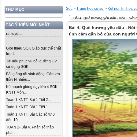
Gốc
>
Trung học cơ sở
>
Kết nối Tri thức 
THƯ MỤC
Bài 4: Quê hương yêu dấu - Nói ... với
CÁC Ý KIẾN MỚI NHẤT
Bài 4: Quê hương yêu dấu - Nói 
rất tuyệt...
tình cảm gắn bó của con người 
...
Giới thiệu SGK Giáo dục thể chất
lớp 4...
Tài liệu phục vụ bồi dưỡng GV
sử dụng SGK...
Bài giảng rất sinh động. Cảm ơn
thầy N nhiều...
Kế hoạch giảng dạy lớp 4 SGK -
KNTT Môn...
Toán 1 KNTT. Bài 1 Tiết 2....
Toán 1 KNTT. Bài 1 Tiết 1....
Toán 1 KNTT. Bài Các số từ 0
đến 10...
TUẦN 2- Bài 4. Phân số thập
phân...