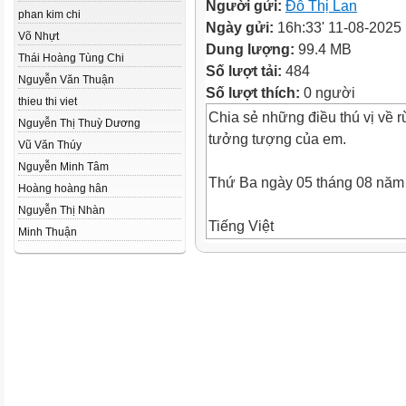
Người gửi:
Đỗ Thị Lan
phan kim chi
Ngày gửi:
16h:33' 11-08-2025
Võ Nhựt
Dung lượng:
99.4 MB
Thái Hoàng Tùng Chi
Số lượt tải:
484
Nguyễn Văn Thuận
Số lượt thích:
0 người
thieu thi viet
Chia sẻ những điều thú vị về r
Nguyễn Thị Thuỳ Dương
tưởng tượng của em.
Vũ Văn Thúy
Nguyễn Minh Tâm
Thứ Ba ngày 05 tháng 08 năm
Hoàng hoàng hân
Nguyễn Thị Nhàn
Tiếng Việt
Minh Thuận
Bài 10: Kì diệu rừng xanh
(Theo Nguyễn Phan Hách)
Kì diệu rừng xanh
Loanh quanh trong rừng, chúng 
phố n ấm
lúp xúp dưới bóng cây thưa. N