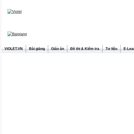
ViOLET.VN
Bài giảng
Giáo án
Đề thi & Kiểm tra
Tư liệu
E-Lea