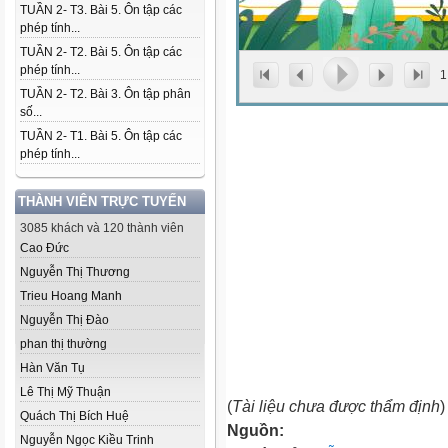
TUẦN 2- T3. Bài 5. Ôn tập các
phép tính...
TUẦN 2- T2. Bài 5. Ôn tập các
phép tính...
1
TUẦN 2- T2. Bài 3. Ôn tập phân
số...
TUẦN 2- T1. Bài 5. Ôn tập các
phép tính...
THÀNH VIÊN TRỰC TUYẾN
3085 khách và 120 thành viên
Cao Đức
Nguyễn Thị Thương
Trieu Hoang Manh
Nguyễn Thị Đào
phan thị thường
Hàn Văn Tụ
Lê Thị Mỹ Thuận
(
Tài liệu chưa được thẩm định
)
Quách Thị Bích Huệ
Nguồn:
Nguyễn Ngọc Kiều Trinh