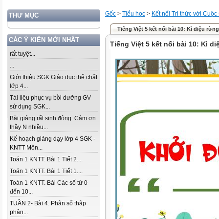
Gốc
>
Tiểu học
>
Kết nối Tri thức với Cuộc
THƯ MỤC
Tiếng Việt 5 kết nối bài 10: Kì diệu rừn
CÁC Ý KIẾN MỚI NHẤT
Tiếng Việt 5 kết nối bài 10: Kì d
rất tuyệt...
...
Giới thiệu SGK Giáo dục thể chất
lớp 4...
Tài liệu phục vụ bồi dưỡng GV
sử dụng SGK...
Bài giảng rất sinh động. Cảm ơn
thầy N nhiều...
Kế hoạch giảng dạy lớp 4 SGK -
KNTT Môn...
Toán 1 KNTT. Bài 1 Tiết 2....
Toán 1 KNTT. Bài 1 Tiết 1....
Toán 1 KNTT. Bài Các số từ 0
đến 10...
TUẦN 2- Bài 4. Phân số thập
phân...