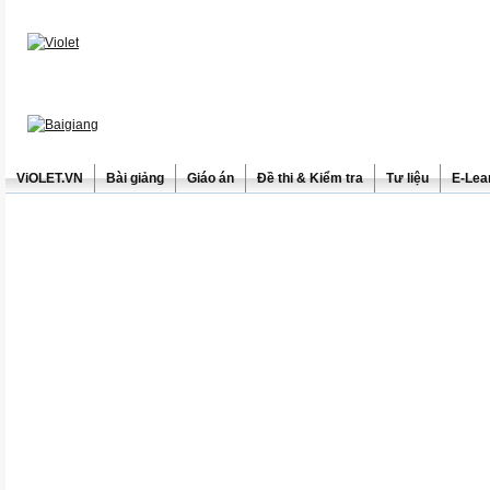
ViOLET.VN
Bài giảng
Giáo án
Đề thi & Kiểm tra
Tư liệu
E-Lea