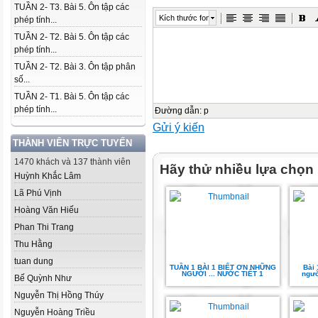
TUẦN 2- T3. Bài 5. Ôn tập các
Kích thước font
phép tính...
TUẦN 2- T2. Bài 5. Ôn tập các
phép tính...
TUẦN 2- T2. Bài 3. Ôn tập phân
số...
TUẦN 2- T1. Bài 5. Ôn tập các
phép tính...
Đường dẫn
:
p
Gửi ý kiến
THÀNH VIÊN TRỰC TUYẾN
1470 khách và 137 thành viên
Hãy thử nhiều lựa chọn
Huỳnh Khắc Lâm
Lã Phú Vịnh
Hoàng Văn Hiếu
Phan Thi Trang
Thu Hằng
tuan dung
TUẦN 1 BÀI 1 BIẾT ƠN NHỮNG
Bài 
NGƯỜI ... NƯỚC TIẾT 1
ngườ
Bế Quỳnh Như
Nguyễn Thị Hồng Thúy
Nguyễn Hoàng Triều