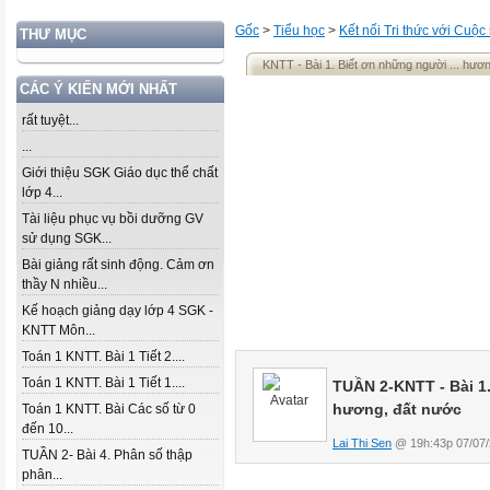
Gốc
>
Tiểu học
>
Kết nối Tri thức với Cuộc
THƯ MỤC
KNTT - Bài 1. Biết ơn những người ... hươ
CÁC Ý KIẾN MỚI NHẤT
rất tuyệt...
...
Giới thiệu SGK Giáo dục thể chất
lớp 4...
Tài liệu phục vụ bồi dưỡng GV
sử dụng SGK...
Bài giảng rất sinh động. Cảm ơn
thầy N nhiều...
Kế hoạch giảng dạy lớp 4 SGK -
KNTT Môn...
Toán 1 KNTT. Bài 1 Tiết 2....
Toán 1 KNTT. Bài 1 Tiết 1....
TUẦN 2-KNTT -
Bài 1
hương, đất nước
Toán 1 KNTT. Bài Các số từ 0
đến 10...
Lai Thi Sen
@ 19h:43p 07/07/
TUẦN 2- Bài 4. Phân số thập
phân...