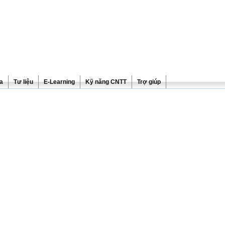
ra
Tư liệu
E-Learning
Kỹ năng CNTT
Trợ giúp