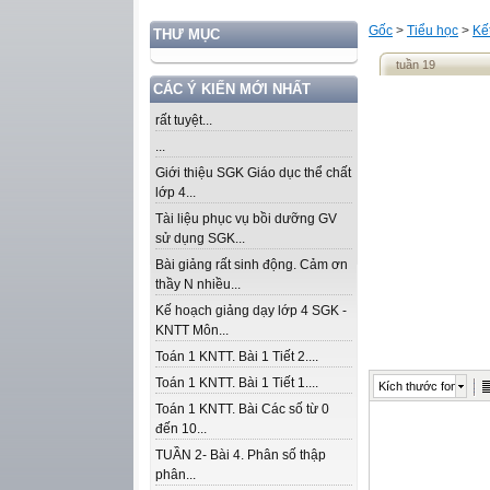
Gốc
>
Tiểu học
>
Kế
THƯ MỤC
tuần 19
CÁC Ý KIẾN MỚI NHẤT
rất tuyệt...
...
Giới thiệu SGK Giáo dục thể chất
lớp 4...
Tài liệu phục vụ bồi dưỡng GV
sử dụng SGK...
Bài giảng rất sinh động. Cảm ơn
thầy N nhiều...
Kế hoạch giảng dạy lớp 4 SGK -
KNTT Môn...
Toán 1 KNTT. Bài 1 Tiết 2....
Toán 1 KNTT. Bài 1 Tiết 1....
Kích thước font
Toán 1 KNTT. Bài Các số từ 0
đến 10...
TUẦN 2- Bài 4. Phân số thập
phân...