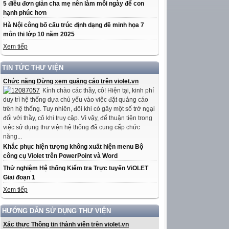
5 điều đơn giản cha mẹ nên làm mỗi ngày để con
hạnh phúc hơn
Hà Nội công bố cấu trúc định dạng đề minh họa 7
môn thi lớp 10 năm 2025
Xem tiếp
TIN TỨC THƯ VIỆN
Chức năng Dừng xem quảng cáo trên violet.vn
Kính chào các thầy, cô! Hiện tại, kinh phí
duy trì hệ thống dựa chủ yếu vào việc đặt quảng cáo
trên hệ thống. Tuy nhiên, đôi khi có gây một số trở ngại
đối với thầy, cô khi truy cập. Vì vậy, để thuận tiện trong
việc sử dụng thư viện hệ thống đã cung cấp chức
năng...
Khắc phục hiện tượng không xuất hiện menu Bộ
công cụ Violet trên PowerPoint và Word
Thử nghiệm Hệ thống Kiểm tra Trực tuyến ViOLET
Giai đoạn 1
Xem tiếp
HƯỚNG DẪN SỬ DỤNG THƯ VIỆN
Xác thực Thông tin thành viên trên violet.vn