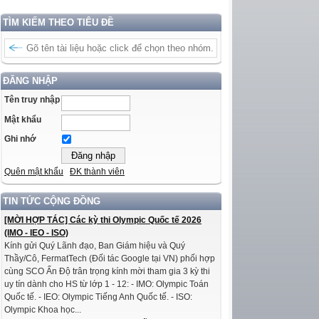
TÌM KIẾM THEO TIÊU ĐỀ
ĐĂNG NHẬP
Tên truy nhập
Mật khẩu
Ghi nhớ
Quên mật khẩu
ĐK thành viên
TIN TỨC CỘNG ĐỒNG
[MỜI HỢP TÁC] Các kỳ thi Olympic Quốc tế 2026
(IMO - IEO - ISO)
Kính gửi Quý Lãnh đạo, Ban Giám hiệu và Quý
Thầy/Cô, FermatTech (Đối tác Google tại VN) phối hợp
cùng SCO Ấn Độ trân trọng kính mời tham gia 3 kỳ thi
uy tín dành cho HS từ lớp 1 - 12: - IMO: Olympic Toán
Quốc tế. - IEO: Olympic Tiếng Anh Quốc tế. - ISO:
Olympic Khoa học...