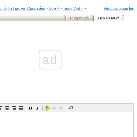
t nối Tri thức với Cuộc sống
>
Lớp 4
>
Tiếng Việt 4
>
Đưa bài giảng lên
Cùng tác giả
Lịch sử tải về
ad