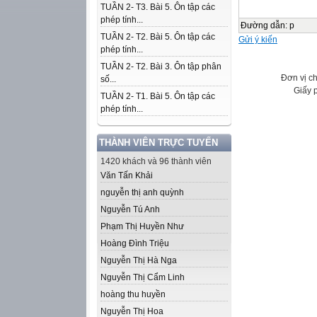
TUẦN 2- T3. Bài 5. Ôn tập các
phép tính...
Đường dẫn
:
p
TUẦN 2- T2. Bài 5. Ôn tập các
Gửi ý kiến
phép tính...
TUẦN 2- T2. Bài 3. Ôn tập phân
Đơn vị c
số...
Giấy 
TUẦN 2- T1. Bài 5. Ôn tập các
phép tính...
THÀNH VIÊN TRỰC TUYẾN
1420 khách và 96 thành viên
Văn Tấn Khải
nguyễn thị anh quỳnh
Nguyễn Tú Anh
Phạm Thị Huyền Như
Hoàng Đình Triệu
Nguyễn Thị Hà Nga
Nguyễn Thị Cẩm Linh
hoàng thu huyền
Nguyễn Thị Hoa