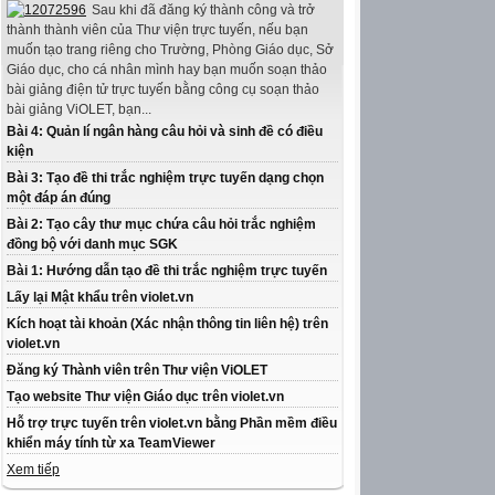
Sau khi đã đăng ký thành công và trở
thành thành viên của Thư viện trực tuyến, nếu bạn
muốn tạo trang riêng cho Trường, Phòng Giáo dục, Sở
Giáo dục, cho cá nhân mình hay bạn muốn soạn thảo
bài giảng điện tử trực tuyến bằng công cụ soạn thảo
bài giảng ViOLET, bạn...
Bài 4: Quản lí ngân hàng câu hỏi và sinh đề có điều
kiện
Bài 3: Tạo đề thi trắc nghiệm trực tuyến dạng chọn
một đáp án đúng
Bài 2: Tạo cây thư mục chứa câu hỏi trắc nghiệm
đồng bộ với danh mục SGK
Bài 1: Hướng dẫn tạo đề thi trắc nghiệm trực tuyến
Lấy lại Mật khẩu trên violet.vn
Kích hoạt tài khoản (Xác nhận thông tin liên hệ) trên
violet.vn
Đăng ký Thành viên trên Thư viện ViOLET
Tạo website Thư viện Giáo dục trên violet.vn
Hỗ trợ trực tuyến trên violet.vn bằng Phần mềm điều
khiển máy tính từ xa TeamViewer
Xem tiếp