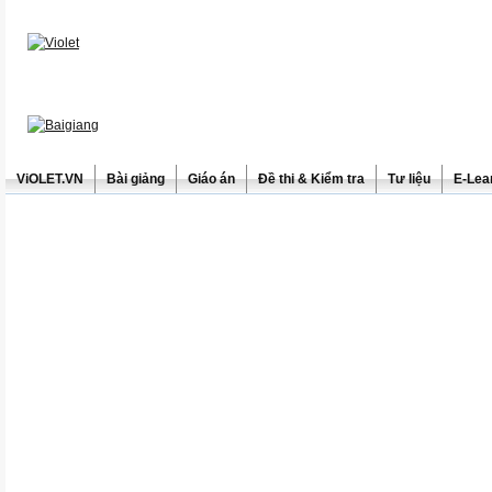
ViOLET.VN
Bài giảng
Giáo án
Đề thi & Kiểm tra
Tư liệu
E-Lea