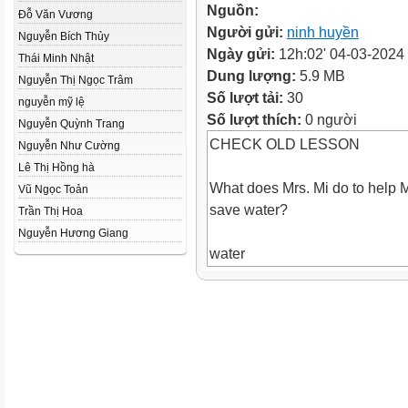
Nguồn:
Đỗ Văn Vương
Người gửi:
ninh huyền
Nguyễn Bích Thủy
Ngày gửi:
12h:02' 04-03-2024
Thái Minh Nhật
Dung lượng:
5.9 MB
Nguyễn Thị Ngọc Trâm
Số lượt tải:
30
nguyễn mỹ lệ
Số lượt thích:
0 người
Nguyễn Quỳnh Trang
CHECK OLD LESSON
Nguyễn Như Cường
Lê Thị Hồng hà
What does Mrs. Mi do to help M
Vũ Ngọc Toản
save water?
Trần Thị Hoa
Nguyễn Hương Giang
water
Energ
y
gas
coal