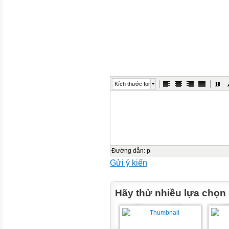
wood
wind
petrol
water
Kích thước font
oil
solar energy
electricity
Đường dẫn
:
p
I.VOCABULARY
Gửi ý kiến
Matching
Hãy thử nhiều lựa chọn
1. source of power
2. nuclear power