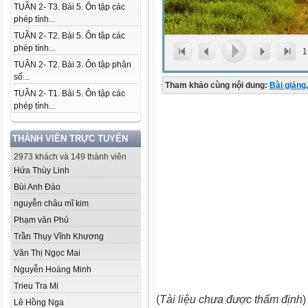
TUẦN 2- T3. Bài 5. Ôn tập các
phép tính...
TUẦN 2- T2. Bài 5. Ôn tập các
phép tính...
1
TUẦN 2- T2. Bài 3. Ôn tập phân
số...
Tham khảo cùng nội dung:
Bài giảng
,
TUẦN 2- T1. Bài 5. Ôn tập các
phép tính...
THÀNH VIÊN TRỰC TUYẾN
2973 khách và 149 thành viên
Hứa Thùy Linh
Bùi Anh Đào
nguyễn châu mĩ kim
Phạm văn Phú
Trần Thụy Vĩnh Khương
Văn Thị Ngọc Mai
Nguyễn Hoàng Minh
Trieu Tra Mi
(
Tài liệu chưa được thẩm định
)
Lê Hồng Nga