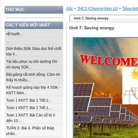
Gốc
>
THCS (Chương trình cũ)
>
Tiếng An
THƯ MỤC
Unit 7. Saving energy
CÁC Ý KIẾN MỚI NHẤT
Unit 7. Saving energy
rất tuyệt...
...
Giới thiệu SGK Giáo dục thể chất
lớp 4...
Tài liệu phục vụ bồi dưỡng GV
sử dụng SGK...
Bài giảng rất sinh động. Cảm ơn
thầy N nhiều...
Kế hoạch giảng dạy lớp 4 SGK -
KNTT Môn...
Toán 1 KNTT. Bài 1 Tiết 2....
Toán 1 KNTT. Bài 1 Tiết 1....
Toán 1 KNTT. Bài Các số từ 0
đến 10...
TUẦN 2- Bài 4. Phân số thập
phân...