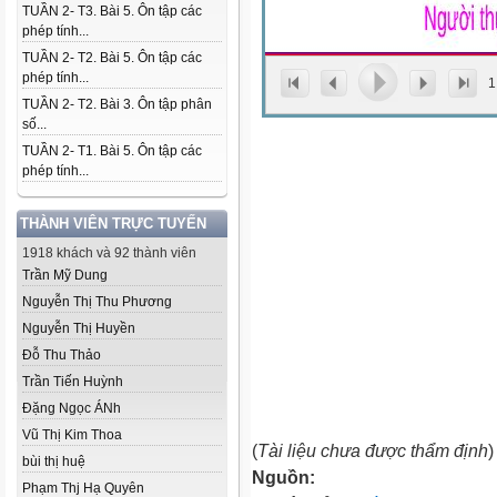
TUẦN 2- T3. Bài 5. Ôn tập các
phép tính...
TUẦN 2- T2. Bài 5. Ôn tập các
phép tính...
1
TUẦN 2- T2. Bài 3. Ôn tập phân
số...
TUẦN 2- T1. Bài 5. Ôn tập các
phép tính...
THÀNH VIÊN TRỰC TUYẾN
1918 khách và 92 thành viên
Trần Mỹ Dung
Nguyễn Thị Thu Phương
Nguyễn Thị Huyền
Đỗ Thu Thảo
Trần Tiến Huỳnh
Đặng Ngọc ÁNh
Vũ Thị Kim Thoa
(
Tài liệu chưa được thẩm định
)
bùi thị huệ
Nguồn:
Phạm Thj Hạ Quyên