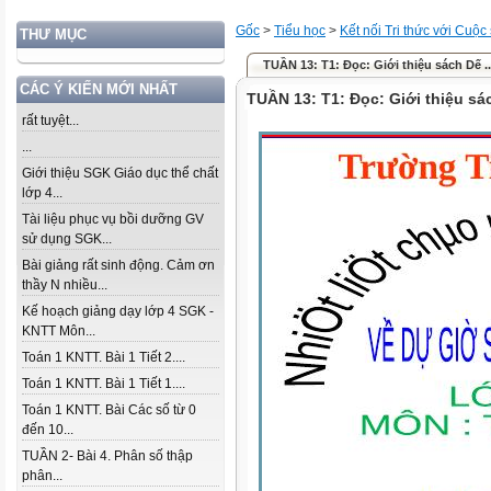
Gốc
>
Tiểu học
>
Kết nối Tri thức với Cuộc
THƯ MỤC
TUẦN 13: T1: Đọc: Giới thiệu sách Dế ..
CÁC Ý KIẾN MỚI NHẤT
TUẦN 13: T1: Đọc: Giới thiệu sá
rất tuyệt...
...
Giới thiệu SGK Giáo dục thể chất
lớp 4...
Tài liệu phục vụ bồi dưỡng GV
sử dụng SGK...
Bài giảng rất sinh động. Cảm ơn
thầy N nhiều...
Kế hoạch giảng dạy lớp 4 SGK -
KNTT Môn...
Toán 1 KNTT. Bài 1 Tiết 2....
Toán 1 KNTT. Bài 1 Tiết 1....
Toán 1 KNTT. Bài Các số từ 0
đến 10...
TUẦN 2- Bài 4. Phân số thập
phân...