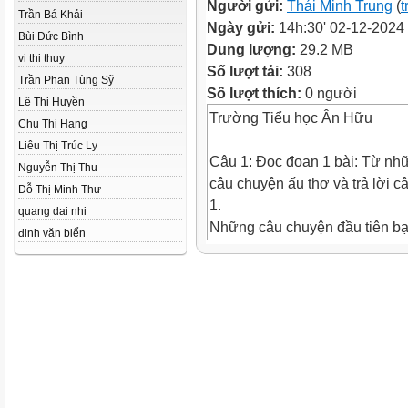
Người gửi:
Thái Minh Trung
(
t
Trần Bá Khải
Ngày gửi:
14h:30' 02-12-2024
Bùi Đức Bình
Dung lượng:
29.2 MB
vi thi thuy
Số lượt tải:
308
Trần Phan Tùng Sỹ
Số lượt thích:
0 người
Lê Thị Huyền
Trường Tiểu học Ân Hữu
Chu Thi Hang
Liêu Thị Trúc Ly
Câu 1: Đọc đoạn 1 bài: Từ nh
Nguyễn Thị Thu
câu chuyện ấu thơ và trả lời c
Đỗ Thị Minh Thư
1.
quang dai nhi
Những câu chuyện đầu tiên b
đinh văn biển
được là từ bà và chú. Đó là t
Thạch Sanh, Cây tre trăm đốt,
Ngộ Không, một số truyện tron
đêm,...
Câu 2: Đọc đoạn 2 bài: Từ nh
chuyện ấu thơ và trả lời câu hỏ