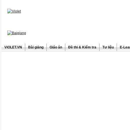
ViOLET.VN
Bài giảng
Giáo án
Đề thi & Kiểm tra
Tư liệu
E-Lea