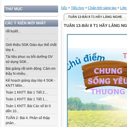
Gốc
>
Tiểu học
>
Chân trời sáng tạo
>
Lớp
THƯ MỤC
TUẦN 13-BÀI 8 T1 HÃY LẮNG NGHE
CÁC Ý KIẾN MỚI NHẤT
TUẦN 13-BÀI 8 T1 HÃY LẮNG N
rất tuyệt...
...
Giới thiệu SGK Giáo dục thể chất
lớp 4...
Tài liệu phục vụ bồi dưỡng GV
sử dụng SGK...
Bài giảng rất sinh động. Cảm ơn
thầy N nhiều...
Kế hoạch giảng dạy lớp 4 SGK -
KNTT Môn...
Toán 1 KNTT. Bài 1 Tiết 2....
Toán 1 KNTT. Bài 1 Tiết 1....
Toán 1 KNTT. Bài Các số từ 0
đến 10...
TUẦN 2- Bài 4. Phân số thập
phân...