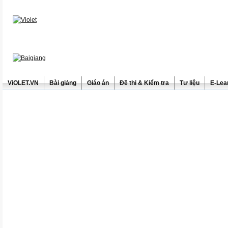
ViOLET.VN
Bài giảng
Giáo án
Đề thi & Kiểm tra
Tư liệu
E-Lea