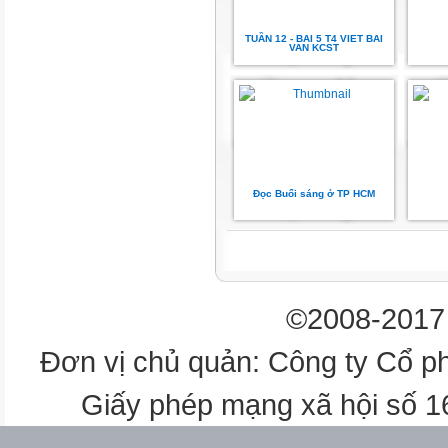
hứ … ngày … tháng … năm …
TUẦN 12 - BAI 5 T4 VIET BAI
Tiếng Việt
VAN KCST
Bài 8 – Tiết 1
HÃY LẮNG
NGHE
Âm thanh trong tự
Đọc Buổi sáng ở TP HCM
nhiên đầy sức sống,
làm lòng vui vẻ
LUYỆN ĐỌC
©2008-2017 
THÀNH TIẾNG
Đơn vị chủ quản: Công ty Cổ p
Mắt
dõi
Giấy phép mạng xã hội số 
Tai