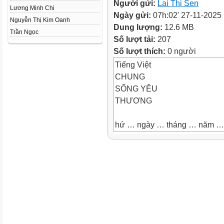
Người gửi:
Lai Thi Sen
Lương Minh Chi
Ngày gửi:
07h:02' 27-11-2025
Nguyễn Thị Kim Oanh
Dung lượng:
12.6 MB
Trần Ngọc
Số lượt tải:
207
Số lượt thích:
0 người
Tiếng Việt
CHUNG
SỐNG YÊU
THƯƠNG
hứ … ngày … tháng … năm …
Tiếng Việt
Bài 8 – Tiết 1
HÃY LẮNG
NGHE
MỤC TIÊU