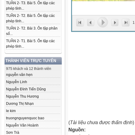
TUẦN 2- T3. Bài 5. Ôn tập các
phép tính...
TUẦN 2- T2. Bài 5. Ôn tập các
phép tính...
1
TUẦN 2- T2. Bài 3. Ôn tập phân
số...
TUẦN 2- T1. Bài 5. Ôn tập các
phép tính...
THÀNH VIÊN TRỰC TUYẾN
975 khách và 12 thành viên
nguyễn văn hẹn
Nguyễn Linh
Nguyễn Đình Tiến Dũng
Nguyễn Thu Hương
Dương Thị Nhạn
le kim
truongnguyenquoc bao
(
Tài liệu chưa được thẩm định
)
Nguyễn Văn Hoành
Nguồn:
Sơn Trà