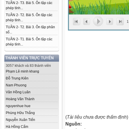
TUẦN 2- T3. Bài 5. Ôn tập các
phép tính...
TUẦN 2- T2. Bài 5. Ôn tập các
phép tính...
1
TUẦN 2- T2. Bài 3. Ôn tập phân
số...
TUẦN 2- T1. Bài 5. Ôn tập các
phép tính...
THÀNH VIÊN TRỰC TUYẾN
3057 khách và 83 thành viên
Phạm Lê minh khang
Đỗ Trung Kiên
Nam Phuong
Văn Hồng Luân
Hoàng Văn Thành
nguyenhue hue
Phùng Hữu Thắng
(
Tài liệu chưa được thẩm định
)
Nguyễn Xuân Tiến
Nguồn:
Hà Hồng Cẩm