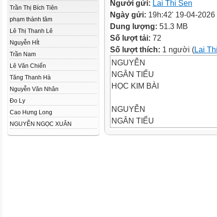
Người gửi:
Lai Thi Sen
Trần Thị Bích Tiên
Ngày gửi:
19h:42' 19-04-2026
phạm thành tâm
Dung lượng:
51.3 MB
Lê Thị Thanh Lê
Số lượt tải:
72
Nguyễn HÍt
Số lượt thích:
1 người (
Lai Th
Trần Nam
NGUYỄN
Lê Văn Chiến
NGÂN TIỂU
Tăng Thanh Hà
HỌC KIM BÀI
Nguyễn Văn Nhân
Đo Ly
NGUYỄN
Cao Hưng Long
NGÂN TIỂU
NGUYỄN NGỌC XUÂN
HỌC KIM BÀI
- Ngày xửa ngày xưa, ở một v
công chúa xinh đẹp đang bị rồn
- Chàng hiệp sĩ muốn giải cứu
nhiều thử thách, gặp rất nhiều
hung dữ.
- Em hãy giúp Hiệp sĩ đánh bại