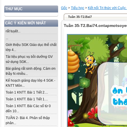
Gốc
>
Tiểu học
>
Kết nối Tri thức với Cuộc
THƯ MỤC
Tuần 35-T2.Bai7
CÁC Ý KIẾN MỚI NHẤT
Tuần 35-T2.Bai74.ontapmotsoy
rất tuyệt...
...
Giới thiệu SGK Giáo dục thể chất
lớp 4...
Tài liệu phục vụ bồi dưỡng GV
sử dụng SGK...
Bài giảng rất sinh động. Cảm ơn
thầy N nhiều...
Kế hoạch giảng dạy lớp 4 SGK -
KNTT Môn...
Toán 1 KNTT. Bài 1 Tiết 2....
Toán 1 KNTT. Bài 1 Tiết 1....
Toán 1 KNTT. Bài Các số từ 0
đến 10...
TUẦN 2- Bài 4. Phân số thập
phân...