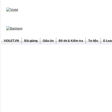
ViOLET.VN
Bài giảng
Giáo án
Đề thi & Kiểm tra
Tư liệu
E-Lea