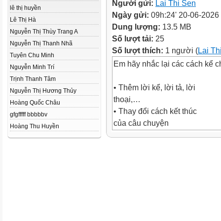
Người gửi:
Lai Thi Sen
lê thị huyền
Ngày gửi:
09h:24' 20-06-2026
Lê Thị Hà
Dung lượng:
13.5 MB
Nguyễn Thị Thùy Trang A
Số lượt tải:
25
Nguyễn Thị Thanh Nhã
Số lượt thích:
1 người (
Lai Th
Tuyên Chu Minh
Em hãy nhắc lại các cách kể c
Nguyễn Minh Trí
Trịnh Thanh Tâm
• Thêm lời kể, lời tả, lời
Nguyễn Thị Hương Thủy
thoại,…
Hoàng Quốc Châu
• Thay đổi cách kết thúc
gfgfffff bbbbbv
của câu chuyện
Hoàng Thu Huyền
• Đóng vai nhân vật để kể
lại câu chuyện
Chọn 1 trong 2 đề dưới đây:
Đề 1: Viết bài văn kể sáng tạo
chuyện Thanh âm của gió hoặ
đồng hoa
Đề 2: Viết bài văn kể sáng tạo