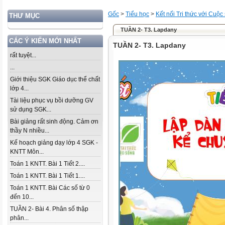
Gốc
>
Tiểu học
>
Kết nối Tri thức với Cuộc
THƯ MỤC
TUẦN 2- T3. Lapdany
CÁC Ý KIẾN MỚI NHẤT
TUẦN 2- T3. Lapdany
rất tuyệt...
...
Giới thiệu SGK Giáo dục thể chất
lớp 4...
Tài liệu phục vụ bồi dưỡng GV
sử dụng SGK...
Bài giảng rất sinh động. Cảm ơn
thầy N nhiều...
Kế hoạch giảng dạy lớp 4 SGK -
KNTT Môn...
Toán 1 KNTT. Bài 1 Tiết 2....
Toán 1 KNTT. Bài 1 Tiết 1....
Toán 1 KNTT. Bài Các số từ 0
đến 10...
TUẦN 2- Bài 4. Phân số thập
phân...