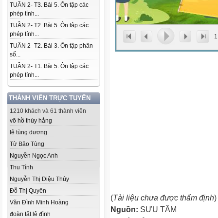
TUẦN 2- T3. Bài 5. Ôn tập các
phép tính...
TUẦN 2- T2. Bài 5. Ôn tập các
phép tính...
1
TUẦN 2- T2. Bài 3. Ôn tập phân
số...
TUẦN 2- T1. Bài 5. Ôn tập các
phép tính...
THÀNH VIÊN TRỰC TUYẾN
1210 khách và 61 thành viên
võ hồ thúy hằng
lê tùng dương
Từ Bảo Tùng
Nguyễn Ngọc Anh
Thu Tình
Nguyễn Thị Diệu Thúy
Đỗ Thị Quyên
(
Tài liệu chưa được thẩm định
)
Văn Đình Minh Hoàng
Nguồn:
SƯU TẦM
đoàn tất lê đình