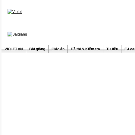
ViOLET.VN
Bài giảng
Giáo án
Đề thi & Kiểm tra
Tư liệu
E-Lea