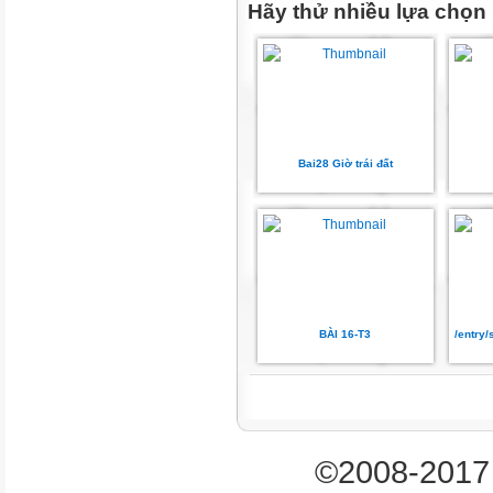
Thay đổi cách kết thúc
Hãy thử nhiều lựa chọn
Đóng vai nhân vật
G:
2. Lập dàn ý
Bai28 Giờ trái đất
Mở bài
Giới thiệu tên câu chuyện, tên 
để kể lại câu chuyện, em cần g
Thân bài
BÀI 16-T3
/entry
Kể lại câu chuyện theo trình tự
tạo
theo 1 trong 3 cách:
– Sáng tạo thêm chi tiết (có t
©2008-2017 
tiết).