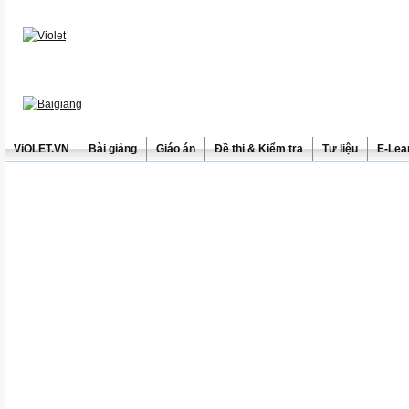
ViOLET.VN
Bài giảng
Giáo án
Đề thi & Kiểm tra
Tư liệu
E-Lea