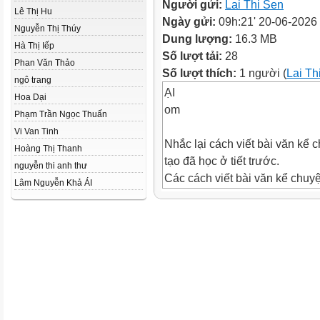
Người gửi:
Lai Thi Sen
Lê Thị Hu
Ngày gửi:
09h:21' 20-06-2026
Nguyễn Thị Thúy
Dung lượng:
16.3 MB
Hà Thị Iếp
Số lượt tải:
28
Phan Văn Thảo
Số lượt thích:
1 người (
Lai Th
ngô trang
ẠI
Hoa Dại
om
Phạm Trần Ngọc Thuấn
Vi Van Tinh
Nhắc lại cách viết bài văn kể
Hoàng Thị Thanh
tạo đã học ở tiết trước.
nguyễn thi anh thư
Các cách viết bài văn kể chuy
Lâm Nguyễn Khả ÁI
học ở tiết trước:
+ Thêm lời kể, lời tả, lời thoại
+ Thay đổi cách kết thúc của 
ẠI
om
1 Đọc các đoạn văn dưới đây và