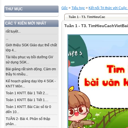
Gốc
>
Tiểu học
>
Kết nối Tri thức với Cuộc
THƯ MỤC
Tuần 1 - T3. TimHieuCac
CÁC Ý KIẾN MỚI NHẤT
Tuần 1 - T3. TimHieuCachVietB
rất tuyệt...
...
Giới thiệu SGK Giáo dục thể chất
lớp 4...
Tài liệu phục vụ bồi dưỡng GV
sử dụng SGK...
Bài giảng rất sinh động. Cảm ơn
thầy N nhiều...
Kế hoạch giảng dạy lớp 4 SGK -
KNTT Môn...
Toán 1 KNTT. Bài 1 Tiết 2....
Toán 1 KNTT. Bài 1 Tiết 1....
Toán 1 KNTT. Bài Các số từ 0
đến 10...
TUẦN 2- Bài 4. Phân số thập
phân...