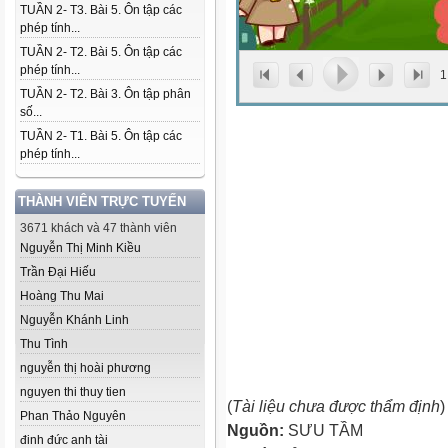
TUẦN 2- T3. Bài 5. Ôn tập các
phép tính...
TUẦN 2- T2. Bài 5. Ôn tập các
phép tính...
1
TUẦN 2- T2. Bài 3. Ôn tập phân
số...
TUẦN 2- T1. Bài 5. Ôn tập các
phép tính...
THÀNH VIÊN TRỰC TUYẾN
3671 khách và 47 thành viên
Nguyễn Thị Minh Kiều
Trần Đại Hiếu
Hoàng Thu Mai
Nguyễn Khánh Linh
Thu Tình
nguyễn thị hoài phương
nguyen thi thuy tien
(
Tài liệu chưa được thẩm định
)
Phan Thảo Nguyên
Nguồn:
SƯU TẦM
đinh đức anh tài