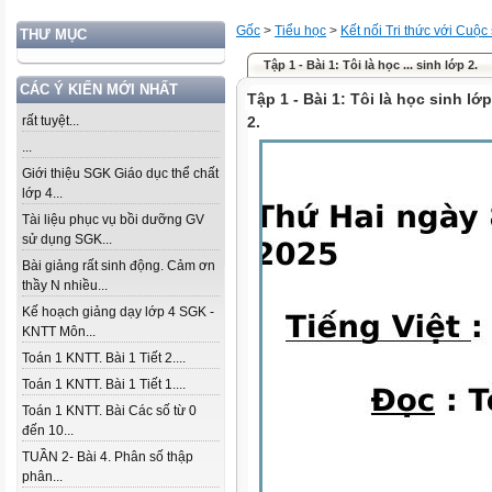
Gốc
>
Tiểu học
>
Kết nối Tri thức với Cuộc
THƯ MỤC
Tập 1 - Bài 1: Tôi là học ... sinh lớp 2.
CÁC Ý KIẾN MỚI NHẤT
Tập 1 - Bài 1: Tôi là học sinh lớp
rất tuyệt...
2.
...
Giới thiệu SGK Giáo dục thể chất
lớp 4...
Tài liệu phục vụ bồi dưỡng GV
sử dụng SGK...
Bài giảng rất sinh động. Cảm ơn
thầy N nhiều...
Kế hoạch giảng dạy lớp 4 SGK -
KNTT Môn...
Toán 1 KNTT. Bài 1 Tiết 2....
Toán 1 KNTT. Bài 1 Tiết 1....
Toán 1 KNTT. Bài Các số từ 0
đến 10...
TUẦN 2- Bài 4. Phân số thập
phân...