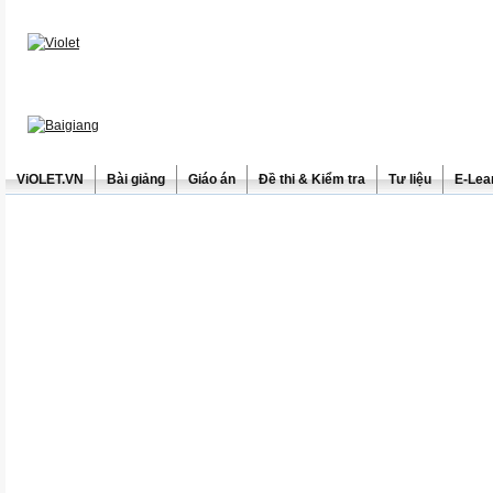
ViOLET.VN
Bài giảng
Giáo án
Đề thi & Kiểm tra
Tư liệu
E-Lea