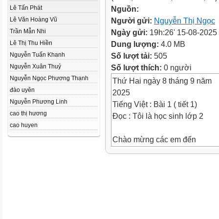
Lê Tấn Phát
Nguồn:
Lê Văn Hoàng Vũ
Người gửi:
Nguyễn Thị Ngọc
Trần Mẫn Nhi
Ngày gửi:
19h:26' 15-08-2025
Lê Thị Thu Hiền
Dung lượng:
4.0 MB
Nguyễn Tuấn Khanh
Số lượt tải:
505
Nguyễn Xuân Thuỷ
Số lượt thích:
0 người
Nguyễn Ngọc Phương Thanh
Thứ Hai ngày 8 tháng 9 năm
đào uyên
2025
Nguyễn Phương Linh
Tiếng Việt : Bài 1 ( tiết 1)
cao thị hương
Đọc : Tôi là học sinh lớp 2
cao huyen
Chào mừng các em đến
với tiết Tiếng Việt - Lớp 2
- Quan sát tranh và cho biết bư
+ Em đã chuẩn bị những gì để
+ Em chuẩn bị một mình hay có