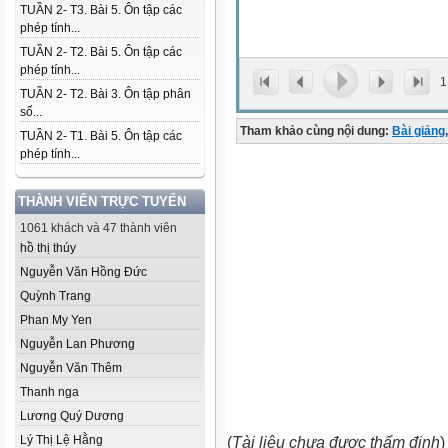
TUẦN 2- T3. Bài 5. Ôn tập các
phép tính...
TUẦN 2- T2. Bài 5. Ôn tập các
phép tính...
1
TUẦN 2- T2. Bài 3. Ôn tập phân
số...
Tham khảo cùng nội dung:
Bài giảng
,
TUẦN 2- T1. Bài 5. Ôn tập các
phép tính...
THÀNH VIÊN TRỰC TUYẾN
1061 khách và 47 thành viên
hồ thị thúy
Nguyễn Văn Hồng Đức
Quỳnh Trang
Phan My Yen
Nguyễn Lan Phương
Nguyễn Văn Thêm
Thanh nga
Lương Quý Dương
Lý Thị Lệ Hằng
(
Tài liệu chưa được thẩm định
)