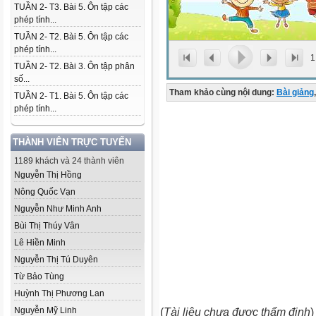
TUẦN 2- T3. Bài 5. Ôn tập các
phép tính...
TUẦN 2- T2. Bài 5. Ôn tập các
phép tính...
1
TUẦN 2- T2. Bài 3. Ôn tập phân
số...
Tham khảo cùng nội dung:
Bài giảng
,
TUẦN 2- T1. Bài 5. Ôn tập các
phép tính...
THÀNH VIÊN TRỰC TUYẾN
1189 khách và 24 thành viên
Nguyễn Thị Hồng
Nông Quốc Vạn
Nguyễn Như Minh Anh
Bùi Thị Thúy Vân
Lê Hiền Minh
Nguyễn Thị Tú Duyên
Từ Bảo Tùng
Huỳnh Thị Phương Lan
Nguyễn Mỹ Linh
(
Tài liệu chưa được thẩm định
)