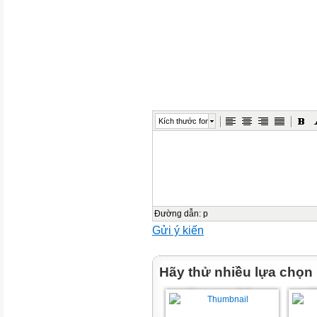
ibaotu.com
Thứ … ngày … tháng … năm 
Tiếng Việt
感谢您下载包图网平台上提供的
者的利益，请勿复制、传播、
品进行维权，按照传播下载次
Kích thước font
ibaotu.com
Yêu cầu cần đạt
1
2
Đường dẫn
:
p
Gửi ý kiến
3
Hãy thử nhiều lựa chọn
Đọc đúng các tiếng trong
bài.
Đọc đúng lời kể chuyện