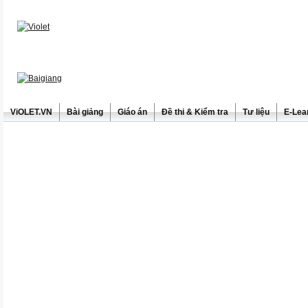
ViOLET.VN
Bài giảng
Giáo án
Đề thi & Kiểm tra
Tư liệu
E-Lea