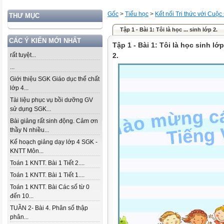
Gốc
>
Tiểu học
>
Kết nối Tri thức với Cuộc
THƯ MỤC
Tập 1 - Bài 1: Tôi là học ... sinh lớp 2.
CÁC Ý KIẾN MỚI NHẤT
Tập 1 - Bài 1: Tôi là học sinh lớp
rất tuyệt...
2.
...
Giới thiệu SGK Giáo dục thể chất
lớp 4...
Tài liệu phục vụ bồi dưỡng GV
sử dụng SGK...
Bài giảng rất sinh động. Cảm ơn
thầy N nhiều...
Kế hoạch giảng dạy lớp 4 SGK -
KNTT Môn...
Toán 1 KNTT. Bài 1 Tiết 2....
Toán 1 KNTT. Bài 1 Tiết 1....
Toán 1 KNTT. Bài Các số từ 0
đến 10...
TUẦN 2- Bài 4. Phân số thập
phân...