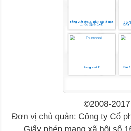
và lời nói của nhân vật
Hiểu được cảm xúc háo hức, v
vẻ của học sinh trong ngày kha
tiếng việt lớp 2. Bài: Tôi là học
TIEN
giảng lớp 2.
... lớp 2(tiết 1+2)
DẠY 
Design by: Hương Thảo – tr
Em đã chuẩn bị những gì để đ
trường?
感谢您下载包图网平台上提供的
tieng viet 2
Bài 1
者的利益，请勿复制、传播、
品进行维权，按照传播下载次
ibaotu.com
©2008-2017 
TAI
Đơn vị chủ quản: Công ty Cổ p
NGHE
Giấy phép mạng xã hội số 
TAY