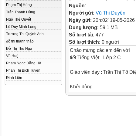
Phạm Thị Hồng
Nguồn:
Trần Thanh Hùng
Người gửi:
Vũ Thị Duyên
Ngô Thế Quyết
Ngày gửi:
20h:02' 19-05-2026
Lê Duy Minh Long
Dung lượng:
59.1 MB
Trương Thị Quỳnh Anh
Số lượt tải:
477
đỗ thị thanh thảo
Số lượt thích:
0 người
Đỗ Thị Thu Nga
Chào mừng các em đến với
Võ Huệ
tiết Tiếng Việt - Lớp 2 C
Phạm Ngọc Đăng Hà
Phan Thi Bich Tuyen
Giáo viên dạy : Trần Thị Tô Di
Đinh Liên
Khởi động
Bài 1: TÔI LÀ HỌC SINH
LỚP 2
Tiết 1 + 2