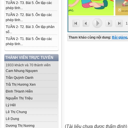
TUẦN 2- T3. Bài 5. Ôn tập các
phép tính...
TUẦN 2- T2. Bài 5. Ôn tập các
phép tính...
1
TUẦN 2- T2. Bài 3. Ôn tập phân
số...
Tham khảo cùng nội dung:
Bài giảng
,
TUẦN 2- T1. Bài 5. Ôn tập các
phép tính...
THÀNH VIÊN TRỰC TUYẾN
1933 khách và 70 thành viên
Cam Nhung Nguyen
Trần Quỳnh Oanh
Trầ Thị Hương Xen
Đinh THanh Hiền
Nguyễn Thị Triệu
Lý Hêl
Lê Thị Chung
Lê Dung
Dương Thị Nương
(
Tài liệu chưa được thẩm định
)