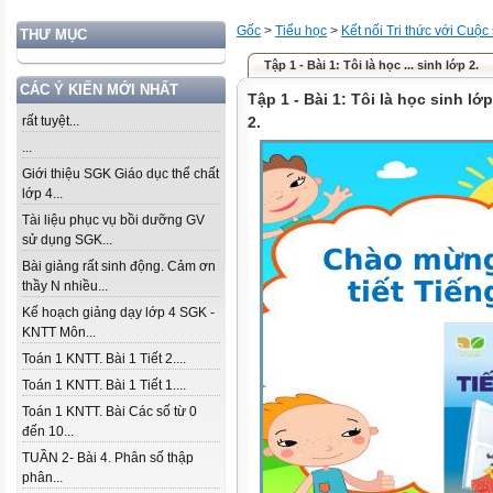
Gốc
>
Tiểu học
>
Kết nối Tri thức với Cuộc
THƯ MỤC
Tập 1 - Bài 1: Tôi là học ... sinh lớp 2.
CÁC Ý KIẾN MỚI NHẤT
Tập 1 - Bài 1: Tôi là học sinh lớp
rất tuyệt...
2.
...
Giới thiệu SGK Giáo dục thể chất
lớp 4...
Tài liệu phục vụ bồi dưỡng GV
sử dụng SGK...
Bài giảng rất sinh động. Cảm ơn
thầy N nhiều...
Kế hoạch giảng dạy lớp 4 SGK -
KNTT Môn...
Toán 1 KNTT. Bài 1 Tiết 2....
Toán 1 KNTT. Bài 1 Tiết 1....
Toán 1 KNTT. Bài Các số từ 0
đến 10...
TUẦN 2- Bài 4. Phân số thập
phân...