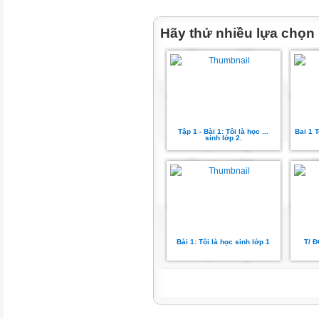
GIẢI
Hãy thử nhiều lựa chọn
NGHĨ
A TỪ
loáng (một
cái)
rất nhanh
Tập 1 - Bài 1: Tôi là học ...
Bai 1 T
sinh lớp 2.
lớn bổng
lớn nhanh, vượt
hẳn lên
Bài 1: Tôi là học sinh lớp 1
T/ 
níu
nắm lấy và kéo
lại, kéo xuống