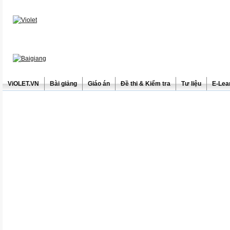
ViOLET.VN
Bài giảng
Giáo án
Đề thi & Kiểm tra
Tư liệu
E-Lea