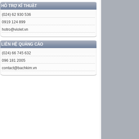
HỖ TRỢ KĨ THUẬT
(024) 62 930 536
0919 124 899
hotro@violet.vn
LIÊN HỆ QUẢNG CÁO
(024) 66 745 632
096 181 2005
contact@bachkim.vn