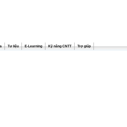
ra
Tư liệu
E-Learning
Kỹ năng CNTT
Trợ giúp