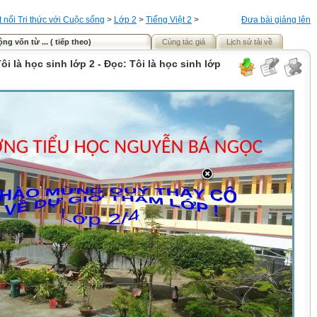
t nối Tri thức với Cuộc sống
>
Lớp 2
>
Tiếng Việt 2
>
Đưa bài giảng lên
ng vốn từ ... ( tiếp theo)
Cùng tác giả
Lịch sử tải về
Tôi là học sinh lớp 2 - Đọc: Tôi là học sinh lớp