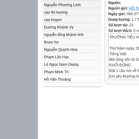
Nguồn:
Nguyễn Phương Linh
Người gửi:
HỒ T
cao thị hương
Ngày gửi:
06h:07
Dung lượng:
1.7
cao huyen
Số lượt tải:
33
Dương Khánh Vy
Số lượt thích:
0 n
nguyễn tống khánh linh
TRƯỜNG TIỂU 
thuoc ho
Thứ Năm ngày 31
Nguyễn Quỳnh Hoa
Tiếng Việt
Phạm Lão Hạc
Mở rộng vốn từ Gi
Lê Ngọc Nam Giang
KHỞI ĐỘNG
Đặt 1 câu nói về 
Phạm Minh Trí
Em yêu thương ô
Hồ Văn Thoảng
Anh quý mến em.
Ông bà yêu quý c
Thứ Năm ngày 31
Tiếng Việt
Mở rộng vốn từ Gi
3. Tìm 2 -3 từ ngữ
a. Có tiếng chăm
M: chăm học