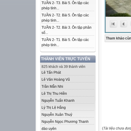
TUẦN 2- T3. Bài 5. Ôn tập các
phép tính...
TUẦN 2- T2. Bài 5. Ôn tập các
phép tính...
TUẦN 2- T2. Bài 3. Ôn tập phân
số...
Tham khảo cùn
TUẦN 2- T1. Bài 5. Ôn tập các
phép tính...
THÀNH VIÊN TRỰC TUYẾN
825 khách và 39 thành viên
Lê Tấn Phát
Lê Văn Hoàng Vũ
Trần Mẫn Nhi
Lê Thị Thu Hiền
Nguyễn Tuấn Khanh
Lý Thị Lệ Hằng
Nguyễn Xuân Thuỷ
Nguyễn Ngọc Phương Thanh
(
Tài liệu chưa đư
đào uyên