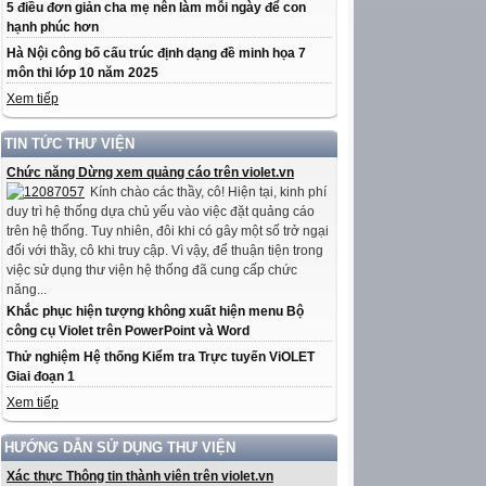
5 điều đơn giản cha mẹ nên làm mỗi ngày để con
hạnh phúc hơn
Hà Nội công bố cấu trúc định dạng đề minh họa 7
môn thi lớp 10 năm 2025
Xem tiếp
TIN TỨC THƯ VIỆN
Chức năng Dừng xem quảng cáo trên violet.vn
Kính chào các thầy, cô! Hiện tại, kinh phí
duy trì hệ thống dựa chủ yếu vào việc đặt quảng cáo
trên hệ thống. Tuy nhiên, đôi khi có gây một số trở ngại
đối với thầy, cô khi truy cập. Vì vậy, để thuận tiện trong
việc sử dụng thư viện hệ thống đã cung cấp chức
năng...
Khắc phục hiện tượng không xuất hiện menu Bộ
công cụ Violet trên PowerPoint và Word
Thử nghiệm Hệ thống Kiểm tra Trực tuyến ViOLET
Giai đoạn 1
Xem tiếp
HƯỚNG DẪN SỬ DỤNG THƯ VIỆN
Xác thực Thông tin thành viên trên violet.vn