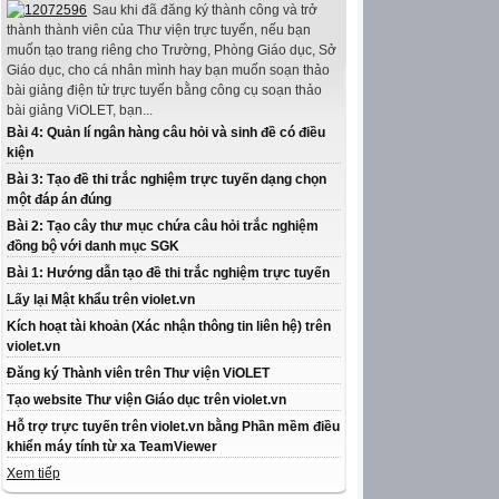
Sau khi đã đăng ký thành công và trở
thành thành viên của Thư viện trực tuyến, nếu bạn
muốn tạo trang riêng cho Trường, Phòng Giáo dục, Sở
Giáo dục, cho cá nhân mình hay bạn muốn soạn thảo
bài giảng điện tử trực tuyến bằng công cụ soạn thảo
bài giảng ViOLET, bạn...
Bài 4: Quản lí ngân hàng câu hỏi và sinh đề có điều
kiện
Bài 3: Tạo đề thi trắc nghiệm trực tuyến dạng chọn
một đáp án đúng
Bài 2: Tạo cây thư mục chứa câu hỏi trắc nghiệm
đồng bộ với danh mục SGK
Bài 1: Hướng dẫn tạo đề thi trắc nghiệm trực tuyến
Lấy lại Mật khẩu trên violet.vn
Kích hoạt tài khoản (Xác nhận thông tin liên hệ) trên
violet.vn
Đăng ký Thành viên trên Thư viện ViOLET
Tạo website Thư viện Giáo dục trên violet.vn
Hỗ trợ trực tuyến trên violet.vn bằng Phần mềm điều
khiển máy tính từ xa TeamViewer
Xem tiếp