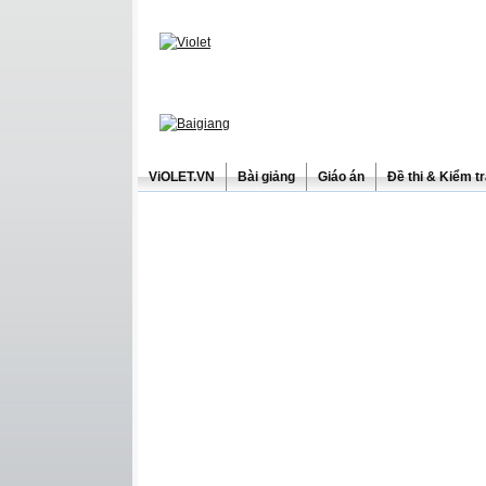
ViOLET.VN
Bài giảng
Giáo án
Đề thi & Kiểm t