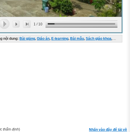
1
/
10
g nội dung:
Bài giảng
,
Giáo án
,
E-learning
,
Bài mẫu
,
Sách giáo khoa
,
...
ợc thẩm định
)
Nhấn vào đây để tải về