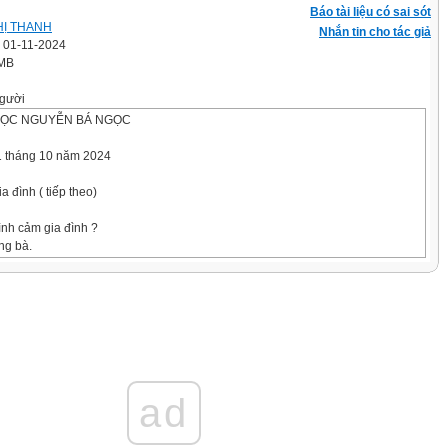
Báo tài liệu có sai sót
HỊ THANH
Nhắn tin cho tác giả
' 01-11-2024
 MB
gười
HỌC NGUYỄN BÁ NGỌC
 tháng 10 năm 2024
a đình ( tiếp theo)
tình cảm gia đình ?
ng bà.
on cháu.
 tháng 10 năm 2024
a đình ( tiếp theo)
:
ad