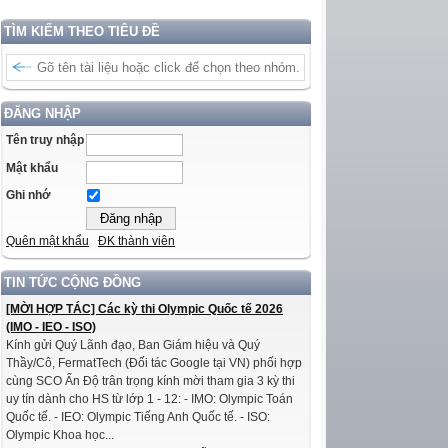
TÌM KIẾM THEO TIÊU ĐỀ
ĐĂNG NHẬP
Tên truy nhập
Mật khẩu
Ghi nhớ
Quên mật khẩu
ĐK thành viên
TIN TỨC CỘNG ĐỒNG
[MỜI HỢP TÁC] Các kỳ thi Olympic Quốc tế 2026
(IMO - IEO - ISO)
Kính gửi Quý Lãnh đạo, Ban Giám hiệu và Quý
Thầy/Cô, FermatTech (Đối tác Google tại VN) phối hợp
cùng SCO Ấn Độ trân trọng kính mời tham gia 3 kỳ thi
uy tín dành cho HS từ lớp 1 - 12: - IMO: Olympic Toán
Quốc tế. - IEO: Olympic Tiếng Anh Quốc tế. - ISO:
Olympic Khoa học...