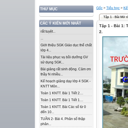
Gốc
>
Tiểu học
>
Kế
THƯ MỤC
Tập 1 - Bài Mở rộ
CÁC Ý KIẾN MỚI NHẤT
Tập 1 - Bài 1: 
rất tuyệt...
2.
...
Giới thiệu SGK Giáo dục thể chất
lớp 4...
Tài liệu phục vụ bồi dưỡng GV
sử dụng SGK...
Bài giảng rất sinh động. Cảm ơn
thầy N nhiều...
Kế hoạch giảng dạy lớp 4 SGK -
KNTT Môn...
Toán 1 KNTT. Bài 1 Tiết 2....
Toán 1 KNTT. Bài 1 Tiết 1....
Toán 1 KNTT. Bài Các số từ 0
đến 10...
TUẦN 2- Bài 4. Phân số thập
phân...