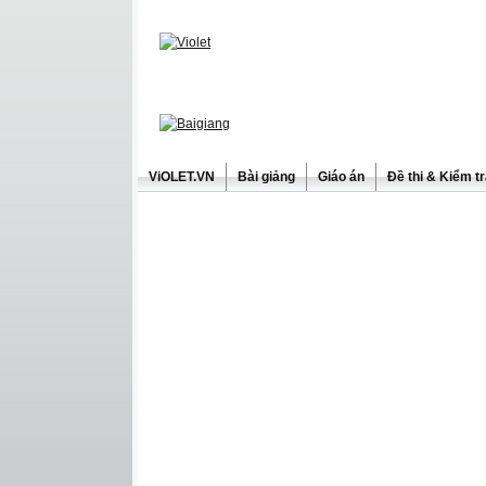
ViOLET.VN
Bài giảng
Giáo án
Đề thi & Kiểm t