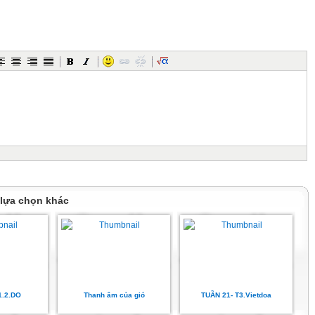
n
i
 nguội
i.
.
ọng Tạo)
 thấy được
 lựa chọn khác
ng nhích
1.2.DO
Thanh âm của gió
TUẦN 21- T3.Vietdoa