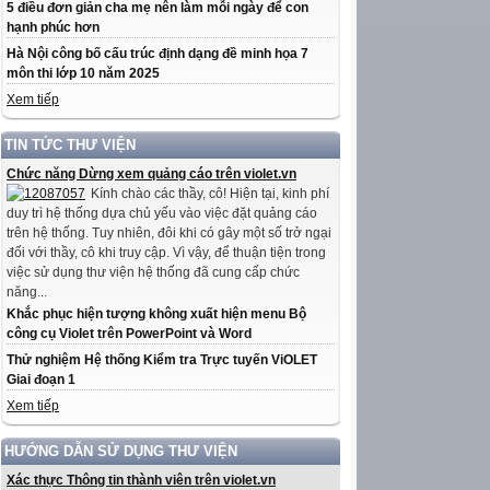
5 điều đơn giản cha mẹ nên làm mỗi ngày để con
hạnh phúc hơn
Hà Nội công bố cấu trúc định dạng đề minh họa 7
môn thi lớp 10 năm 2025
Xem tiếp
TIN TỨC THƯ VIỆN
Chức năng Dừng xem quảng cáo trên violet.vn
Kính chào các thầy, cô! Hiện tại, kinh phí
duy trì hệ thống dựa chủ yếu vào việc đặt quảng cáo
trên hệ thống. Tuy nhiên, đôi khi có gây một số trở ngại
đối với thầy, cô khi truy cập. Vì vậy, để thuận tiện trong
việc sử dụng thư viện hệ thống đã cung cấp chức
năng...
Khắc phục hiện tượng không xuất hiện menu Bộ
công cụ Violet trên PowerPoint và Word
Thử nghiệm Hệ thống Kiểm tra Trực tuyến ViOLET
Giai đoạn 1
Xem tiếp
HƯỚNG DẪN SỬ DỤNG THƯ VIỆN
Xác thực Thông tin thành viên trên violet.vn