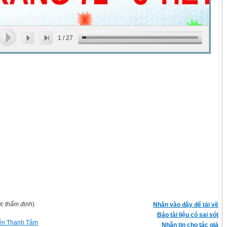
1
/
27
ợc thẩm định
)
Nhấn vào đây để tải về
Báo tài liệu có sai sót
ễn Thanh Tâm
Nhắn tin cho tác giả