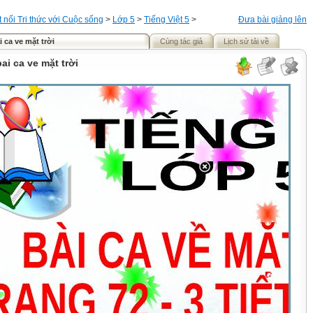
t nối Tri thức với Cuộc sống
>
Lớp 5
>
Tiếng Việt 5
>
Đưa bài giảng lên
i ca ve mặt trời
Cùng tác giả
Lịch sử tải về
ai ca ve mặt trời