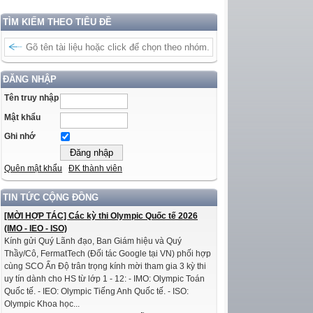
TÌM KIẾM THEO TIÊU ĐỀ
ĐĂNG NHẬP
Tên truy nhập
Mật khẩu
Ghi nhớ
Quên mật khẩu
ĐK thành viên
TIN TỨC CỘNG ĐỒNG
[MỜI HỢP TÁC] Các kỳ thi Olympic Quốc tế 2026
(IMO - IEO - ISO)
Kính gửi Quý Lãnh đạo, Ban Giám hiệu và Quý
Thầy/Cô, FermatTech (Đối tác Google tại VN) phối hợp
cùng SCO Ấn Độ trân trọng kính mời tham gia 3 kỳ thi
uy tín dành cho HS từ lớp 1 - 12: - IMO: Olympic Toán
Quốc tế. - IEO: Olympic Tiếng Anh Quốc tế. - ISO:
Olympic Khoa học...