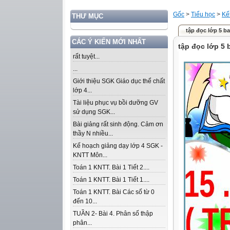
Gốc
>
Tiểu học
>
Kế
THƯ MỤC
tập đọc lớp 5 ba
CÁC Ý KIẾN MỚI NHẤT
tập đọc lớp 5 b
rất tuyệt...
...
Giới thiệu SGK Giáo dục thể chất
lớp 4...
Tài liệu phục vụ bồi dưỡng GV
sử dụng SGK...
Bài giảng rất sinh động. Cảm ơn
thầy N nhiều...
Kế hoạch giảng dạy lớp 4 SGK -
KNTT Môn...
Toán 1 KNTT. Bài 1 Tiết 2....
Toán 1 KNTT. Bài 1 Tiết 1....
Toán 1 KNTT. Bài Các số từ 0
đến 10...
TUẦN 2- Bài 4. Phân số thập
phân...