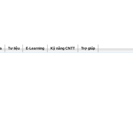
ra
Tư liệu
E-Learning
Kỹ năng CNTT
Trợ giúp