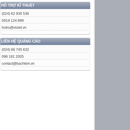
HỖ TRỢ KĨ THUẬT
(024) 62 930 536
0919 124 899
hotro@violet.vn
LIÊN HỆ QUẢNG CÁO
(024) 66 745 632
096 181 2005
contact@bachkim.vn