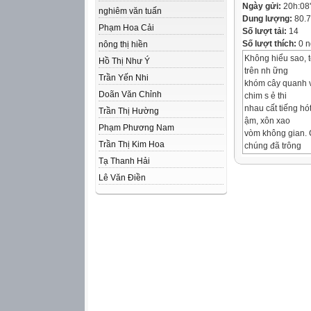
Ngày gửi:
20h:08
nghiêm văn tuấn
Dung lượng:
80.
Phạm Hoa Cải
Số lượt tải:
14
Số lượt thích:
0 n
nông thị hiền
Không hiểu sao, 
Hồ Thị Như Ý
trên nh ững
Trần Yến Nhi
khóm cây quanh v
Doãn Văn Chỉnh
chim s ẻ thi
nhau cất tiếng hó
Trần Thị Hường
ậm, xôn xao
Phạm Phương Nam
vòm không gian. C
Trần Thị Kim Hoa
chúng đã trông
thấy một cái gì đ
Tạ Thanh Hải
Tôi ngước nhìn v
Lê Văn Điền
Chi ếc mũ đ ỏ
to lớn nhô dần lê
vầng m ặt
trời. Vầng mặt tr
ẻ càng c ất
cao giọng, chiếc
Vầng mặt trời đã 
vòm cây. Trái
tim tôi bỗng vang
m ặt tr ời.
Mâm đồng đỏ. M