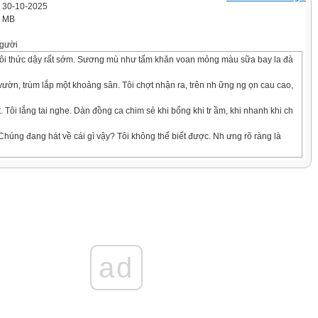
' 30-10-2025
7 MB
gười
tôi thức dậy rất sớm. Sương mù như tấm khăn voan mỏng màu sữa bay la đà
ườn, trùm lắp một khoảng sân. Tôi chợt nhận ra, trên nh ững ng ọn cau cao,
t. Tôi lắng tai nghe. Dàn đồng ca chim sẻ khi bổng khi tr ầm, khi nhanh khi ch
húng đang hát về cái gì vậy? Tôi không thể biết được. Nh ưng rõ ràng là
ó mà tôi không thể cùng trông thấy được.
ề phương đông, sau vòm cây xanh thẫm bỗng nhô lên nửa vành mũ màu đ ỏ.
n trên nền trời buổi sớm. Cuối cùng chiếc mũ đỏ bay lên khỏi vòm cây. Đ ấy là
ời giống một chiếc mâm đồng đỏ bay từ từ chiếm lĩnh nền trời xa, rộng. Chim s
 mâm đồng đỏ càng nhích dần lên.
ad
lên từ bao giờ? Chắc là nó đã nhô lên khỏi mặt bi ển tr ước khi nhô lên kh ỏi
 lên một bài ca hoà với bài ca của những con chim sẻ trên trời cao. Bài ca v ề
âm đồng đỏ