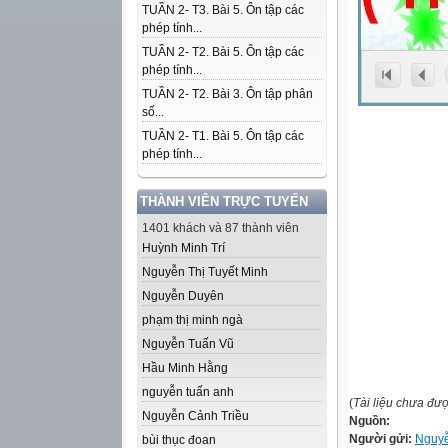
TUẦN 2- T3. Bài 5. Ôn tập các
phép tính...
TUẦN 2- T2. Bài 5. Ôn tập các
phép tính...
TUẦN 2- T2. Bài 3. Ôn tập phân
số...
TUẦN 2- T1. Bài 5. Ôn tập các
phép tính...
THÀNH VIÊN TRỰC TUYẾN
1401 khách và 87 thành viên
Huỳnh Minh Trí
Nguyễn Thị Tuyết Minh
Nguyễn Duyên
phạm thị minh ngà
Nguyễn Tuấn Vũ
Hầu Minh Hằng
nguyễn tuấn anh
(
Tài liệu chưa đư
Nguyễn Cảnh Triều
Nguồn:
Người gửi:
Nguy
bùi thục đoan