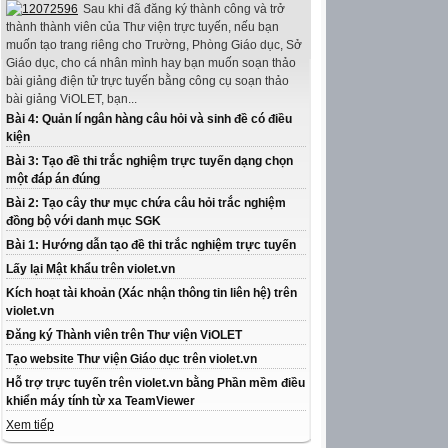
Sau khi đã đăng ký thành công và trở
thành thành viên của Thư viện trực tuyến, nếu bạn
muốn tạo trang riêng cho Trường, Phòng Giáo dục, Sở
Giáo dục, cho cá nhân mình hay bạn muốn soạn thảo
bài giảng điện tử trực tuyến bằng công cụ soạn thảo
bài giảng ViOLET, bạn...
Bài 4: Quản lí ngân hàng câu hỏi và sinh đề có điều
kiện
Bài 3: Tạo đề thi trắc nghiệm trực tuyến dạng chọn
một đáp án đúng
Bài 2: Tạo cây thư mục chứa câu hỏi trắc nghiệm
đồng bộ với danh mục SGK
Bài 1: Hướng dẫn tạo đề thi trắc nghiệm trực tuyến
Lấy lại Mật khẩu trên violet.vn
Kích hoạt tài khoản (Xác nhận thông tin liên hệ) trên
violet.vn
Đăng ký Thành viên trên Thư viện ViOLET
Tạo website Thư viện Giáo dục trên violet.vn
Hỗ trợ trực tuyến trên violet.vn bằng Phần mềm điều
khiển máy tính từ xa TeamViewer
Xem tiếp