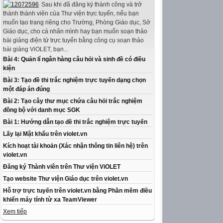
Sau khi đã đăng ký thành công và trở
thành thành viên của Thư viện trực tuyến, nếu bạn
muốn tạo trang riêng cho Trường, Phòng Giáo dục, Sở
Giáo dục, cho cá nhân mình hay bạn muốn soạn thảo
bài giảng điện tử trực tuyến bằng công cụ soạn thảo
bài giảng ViOLET, bạn...
Bài 4: Quản lí ngân hàng câu hỏi và sinh đề có điều
kiện
Bài 3: Tạo đề thi trắc nghiệm trực tuyến dạng chọn
một đáp án đúng
Bài 2: Tạo cây thư mục chứa câu hỏi trắc nghiệm
đồng bộ với danh mục SGK
Bài 1: Hướng dẫn tạo đề thi trắc nghiệm trực tuyến
Lấy lại Mật khẩu trên violet.vn
Kích hoạt tài khoản (Xác nhận thông tin liên hệ) trên
violet.vn
Đăng ký Thành viên trên Thư viện ViOLET
Tạo website Thư viện Giáo dục trên violet.vn
Hỗ trợ trực tuyến trên violet.vn bằng Phần mềm điều
khiển máy tính từ xa TeamViewer
Xem tiếp