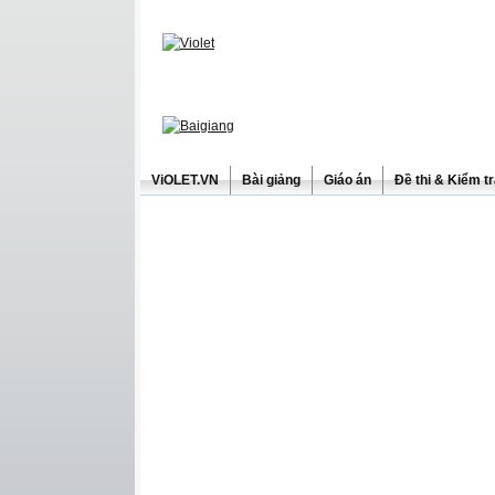
ViOLET.VN
Bài giảng
Giáo án
Đề thi & Kiểm t