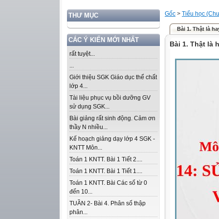
Gốc
>
Tiểu học (Chư
THƯ MỤC
Bài 1. Thật là ha
CÁC Ý KIẾN MỚI NHẤT
Bài 1. Thật là 
rất tuyệt...
...
Giới thiệu SGK Giáo dục thể chất
lớp 4...
Tài liệu phục vụ bồi dưỡng GV
sử dụng SGK...
Bài giảng rất sinh động. Cảm ơn
thầy N nhiều...
Kế hoạch giảng dạy lớp 4 SGK -
KNTT Môn...
Toán 1 KNTT. Bài 1 Tiết 2....
Toán 1 KNTT. Bài 1 Tiết 1....
Toán 1 KNTT. Bài Các số từ 0
đến 10...
TUẦN 2- Bài 4. Phân số thập
phân...