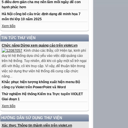
5 điều đơn giản cha mẹ nên làm mỗi ngày để con
hạnh phúc hơn
Hà Nội công bố cấu trúc định dạng đề minh họa 7
môn thi lớp 10 năm 2025
Xem tiếp
TIN TỨC THƯ VIỆN
Chức năng Dừng xem quảng cáo trên violet.vn
Kính chào các thầy, cô! Hiện tại, kinh phí
duy trì hệ thống dựa chủ yếu vào việc đặt quảng cáo
trên hệ thống. Tuy nhiên, đôi khi có gây một số trở ngại
đối với thầy, cô khi truy cập. Vì vậy, để thuận tiện trong
việc sử dụng thư viện hệ thống đã cung cấp chức
năng...
Khắc phục hiện tượng không xuất hiện menu Bộ
công cụ Violet trên PowerPoint và Word
Thử nghiệm Hệ thống Kiểm tra Trực tuyến ViOLET
Giai đoạn 1
Xem tiếp
HƯỚNG DẪN SỬ DỤNG THƯ VIỆN
Xác thực Thông tin thành viên trên violet.vn