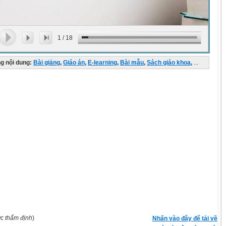
1
/
18
g nội dung:
Bài giảng
,
Giáo án
,
E-learning
,
Bài mẫu
,
Sách giáo khoa
,
...
ợc thẩm định
)
Nhấn vào đây để tải về