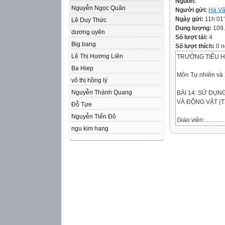
Nguồn:
Nguyễn Ngọc Quân
Người gửi:
Hà Vă
Ngày gửi:
11h:01
Lê Duy Thức
Dung lượng:
109
dương uyên
Số lượt tải:
4
Big bang
Số lượt thích:
0 n
Lê Thị Hương Liên
TRƯỜNG TIỂU H
Ba Hiep
Môn Tự nhiên và 
võ thị hồng lý
Nguyễn Thành Quang
BÀI 14: SỬ DỤN
VÀ ĐỘNG VẬT (T
Đỗ Tựe
Nguyễn Tiến Đô
Giáo viên:
ngu kim hang
Lớp: 3
YÊU CẦU CẦN Đ
1. Năng lực đặc t
- Nhận xét về một
- Lựa chọn và đề 
người xung
quanh để cùng th
2. Năng lực chun
- Năng lực tự chủ,
dung tiết