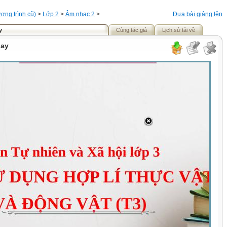
ơng trình cũ)
>
Lớp 2
>
Âm nhạc 2
>
Đưa bài giảng lên
y
Cùng tác giả
Lịch sử tải về
hay