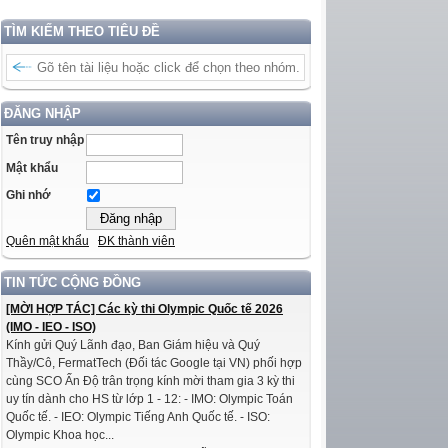
TÌM KIẾM THEO TIÊU ĐỀ
ĐĂNG NHẬP
Tên truy nhập
Mật khẩu
Ghi nhớ
Quên mật khẩu
ĐK thành viên
TIN TỨC CỘNG ĐỒNG
[MỜI HỢP TÁC] Các kỳ thi Olympic Quốc tế 2026
(IMO - IEO - ISO)
Kính gửi Quý Lãnh đạo, Ban Giám hiệu và Quý
Thầy/Cô, FermatTech (Đối tác Google tại VN) phối hợp
cùng SCO Ấn Độ trân trọng kính mời tham gia 3 kỳ thi
uy tín dành cho HS từ lớp 1 - 12: - IMO: Olympic Toán
Quốc tế. - IEO: Olympic Tiếng Anh Quốc tế. - ISO:
Olympic Khoa học...