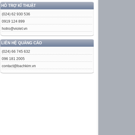
HỖ TRỢ KĨ THUẬT
(024) 62 930 536
0919 124 899
hotro@violet.vn
LIÊN HỆ QUẢNG CÁO
(024) 66 745 632
096 181 2005
contact@bachkim.vn