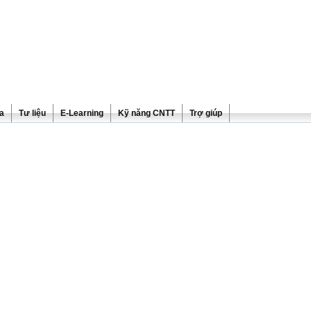
ra
Tư liệu
E-Learning
Kỹ năng CNTT
Trợ giúp