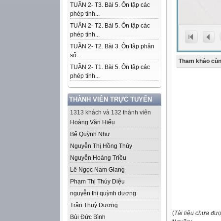
TUẦN 2- T3. Bài 5. Ôn tập các
phép tính...
TUẦN 2- T2. Bài 5. Ôn tập các
phép tính...
TUẦN 2- T2. Bài 3. Ôn tập phân
số...
Tham khảo cùn
TUẦN 2- T1. Bài 5. Ôn tập các
phép tính...
THÀNH VIÊN TRỰC TUYẾN
1313 khách và 132 thành viên
Hoàng Văn Hiếu
Bế Quỳnh Như
Nguyễn Thị Hồng Thúy
Nguyễn Hoàng Triều
Lê Ngọc Nam Giang
Phạm Thị Thúy Diệu
nguyễn thị quỳnh dương
Trần Thuỳ Dương
(
Tài liệu chưa đư
Bùi Đức Bình