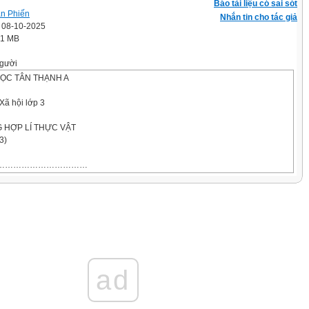
Báo tài liệu có sai sót
n Phiến
Nhắn tin cho tác giả
' 08-10-2025
.1 MB
gười
ỌC TÂN THẠNH A
Xã hội lớp 3
G HỢP LÍ THỰC VẬT
3)
……………………………………
ẠT:
hù: Sau khi học, học sinh sẽ:
 số cách sử dụng thực vật, động vật làm ra đồ dùng và những việc khác.
xuất cách sử dụng thực vật, động vật hợp lí. Chia sẻ và vận động những
ực hiện.
ad
g.
 tự học: Có biểu hiện chú ý học tập, tự giác tìm hiểu bài để hoàn thành tốt nội