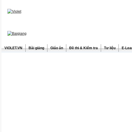
ViOLET.VN
Bài giảng
Giáo án
Đề thi & Kiểm tra
Tư liệu
E-Lea