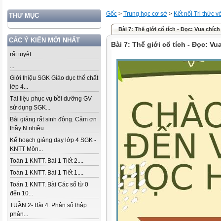
Gốc
>
Trung học cơ sở
>
Kết nối Tri thức 
THƯ MỤC
Bài 7: Thế giới cổ tích - Đọc: Vua chích
CÁC Ý KIẾN MỚI NHẤT
Bài 7: Thế giới cổ tích - Đọc: Vu
rất tuyệt...
...
Giới thiệu SGK Giáo dục thể chất
lớp 4...
Tài liệu phục vụ bồi dưỡng GV
sử dụng SGK...
Bài giảng rất sinh động. Cảm ơn
thầy N nhiều...
Kế hoạch giảng dạy lớp 4 SGK -
KNTT Môn...
Toán 1 KNTT. Bài 1 Tiết 2....
Toán 1 KNTT. Bài 1 Tiết 1....
Toán 1 KNTT. Bài Các số từ 0
đến 10...
TUẦN 2- Bài 4. Phân số thập
phân...