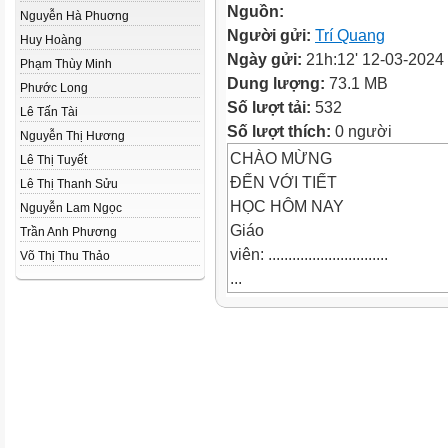
Nguồn:
Nguyễn Hà Phuơng
Người gửi:
Trí Quang
Huy Hoàng
Ngày gửi:
21h:12' 12-03-2024
Phạm Thùy Minh
Dung lượng:
73.1 MB
Phước Long
Số lượt tải:
532
Lê Tấn Tài
Số lượt thích:
0 người
Nguyễn Thị Hương
CHÀO MỪNG
Lê Thị Tuyết
ĐẾN VỚI TIẾT
Lê Thị Thanh Sửu
HỌC HÔM NAY
Nguyễn Lam Ngọc
Giáo
Trần Anh Phương
viên: ..............................
Võ Thị Thu Thảo
...
KIỂM TRA
BÀI CŨ
LET'S
PLAY A
GAME