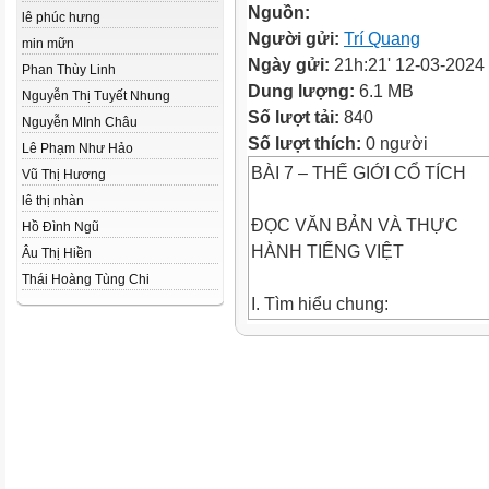
Nguồn:
lê phúc hưng
Người gửi:
Trí Quang
min mữn
Ngày gửi:
21h:21' 12-03-2024
Phan Thùy Linh
Dung lượng:
6.1 MB
Nguyễn Thị Tuyết Nhung
Số lượt tải:
840
Nguyễn MInh Châu
Số lượt thích:
0 người
Lê Phạm Như Hảo
BÀI 7 – THẾ GIỚI CỔ TÍCH
Vũ Thị Hương
lê thị nhàn
ĐỌC VĂN BẢN VÀ THỰC
Hồ Đình Ngũ
HÀNH TIẾNG VIỆT
Âu Thị Hiền
Thái Hoàng Tùng Chi
I. Tìm hiểu chung:
1. Truyện cổ Gờ- rim (Grimm)
I. Tìm hiểu chung:
1. Truyện cổ Gờ- rim (Grimm)