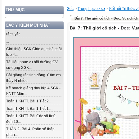
Gốc
>
Trung học cơ sở
>
Kết nối Tri thức 
THƯ MỤC
Bài 7: Thế giới cổ tích - Đọc: Vua chích
CÁC Ý KIẾN MỚI NHẤT
Bài 7: Thế giới cổ tích - Đọc: Vu
rất tuyệt...
...
Giới thiệu SGK Giáo dục thể chất
lớp 4...
Tài liệu phục vụ bồi dưỡng GV
sử dụng SGK...
Bài giảng rất sinh động. Cảm ơn
thầy N nhiều...
Kế hoạch giảng dạy lớp 4 SGK -
KNTT Môn...
Toán 1 KNTT. Bài 1 Tiết 2....
Toán 1 KNTT. Bài 1 Tiết 1....
Toán 1 KNTT. Bài Các số từ 0
đến 10...
TUẦN 2- Bài 4. Phân số thập
phân...