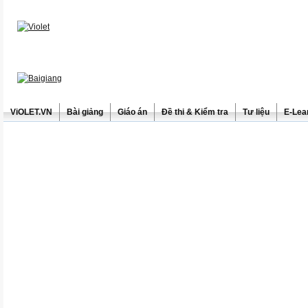
ViOLET.VN
Bài giảng
Giáo án
Đề thi & Kiểm tra
Tư liệu
E-Lea