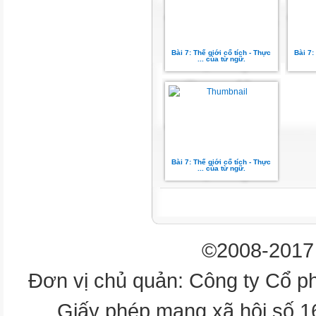
Bài 7: Thế giới cổ tích - Thực
Bài 7:
... của từ ngữ.
Ý nghĩa
Từ ngữ
Bài 7: Thế giới cổ tích - Thực
... của từ ngữ.
Ý nghĩa
(xanh) mơn mởn
©2008-2017 
(xanh) non, tươi
Đơn vị chủ quản: Công ty Cổ p
lúc lỉu
Giấy phép mạng xã hội số 