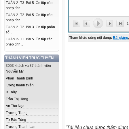
TUẦN 2- T3. Bài 5. Ôn tập các
phép tính...
TUẦN 2- T2. Bài 5. Ôn tập các
phép tính...
1
TUẦN 2- T2. Bài 3. Ôn tập phân
số...
Tham khảo cùng nội dung:
Bài giảng
,
TUẦN 2- T1. Bài 5. Ôn tập các
phép tính...
THÀNH VIÊN TRỰC TUYẾN
3053 khách và 37 thành viên
Nguyễn My
Phan Thanh Binh
lương thanh thiên
B Thủy
Trần Thị Hàng
An Thu Nga
Trương Trang
Từ Bảo Tùng
Trương Thanh Lan
(
Tài liệu chưa được thẩm định
)