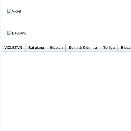
ViOLET.VN
Bài giảng
Giáo án
Đề thi & Kiểm tra
Tư liệu
E-Lea