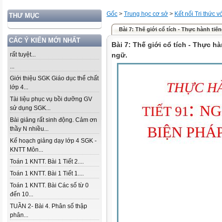
Gốc
>
Trung học cơ sở
>
Kết nối Tri thức 
THƯ MỤC
Bài 7: Thế giới cổ tích - Thực hành tiến
CÁC Ý KIẾN MỚI NHẤT
Bài 7: Thế giới cổ tích - Thực hà
rất tuyệt...
ngữ.
...
Giới thiệu SGK Giáo dục thể chất
lớp 4...
Tài liệu phục vụ bồi dưỡng GV
sử dụng SGK...
Bài giảng rất sinh động. Cảm ơn
thầy N nhiều...
Kế hoạch giảng dạy lớp 4 SGK -
KNTT Môn...
Toán 1 KNTT. Bài 1 Tiết 2....
Toán 1 KNTT. Bài 1 Tiết 1....
Toán 1 KNTT. Bài Các số từ 0
đến 10...
TUẦN 2- Bài 4. Phân số thập
phân...