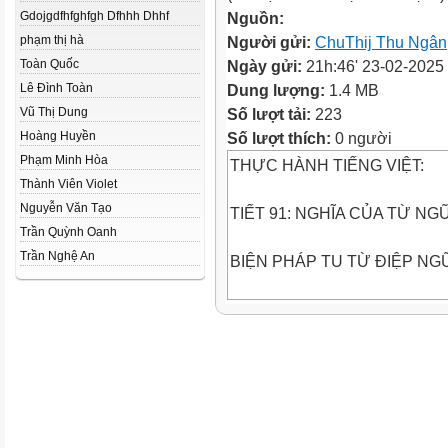
Gdojgdfhfghfgh Dfhhh Dhhf
Nguồn:
phạm thị hà
Người gửi:
ChuThij Thu Ngân
Toàn Quốc
Ngày gửi:
21h:46' 23-02-2025
Lê Đình Toàn
Dung lượng:
1.4 MB
Vũ Thị Dung
Số lượt tải:
223
Hoàng Huyền
Số lượt thích:
0 người
Phạm Minh Hòa
THỰC HÀNH TIẾNG VIỆT:
Thành Viên Violet
Nguyễn Văn Tạo
TIẾT 91: NGHĨA CỦA TỪ NG
Trần Quỳnh Oanh
Trần Nghệ An
BIỆN PHÁP TU TỪ ĐIỆP NG
I. NGHĨA CỦA TỪ NGỮ
A. Nhắc lại lí thuyết:
1. Nghĩa của từ ngữ là nội dung
2. Các cách giải nghĩa của từ 
? Hãy nêu các cách giải nghĩa 
- Giải thích bằng cách trình bà