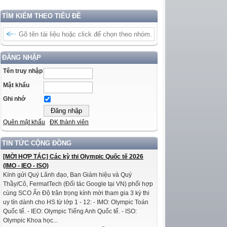
TÌM KIẾM THEO TIÊU ĐỀ
ĐĂNG NHẬP
Tên truy nhập
Mật khẩu
Ghi nhớ
Quên mật khẩu
ĐK thành viên
TIN TỨC CỘNG ĐỒNG
[MỜI HỢP TÁC] Các kỳ thi Olympic Quốc tế 2026
(IMO - IEO - ISO)
Kính gửi Quý Lãnh đạo, Ban Giám hiệu và Quý
Thầy/Cô, FermatTech (Đối tác Google tại VN) phối hợp
cùng SCO Ấn Độ trân trọng kính mời tham gia 3 kỳ thi
uy tín dành cho HS từ lớp 1 - 12: - IMO: Olympic Toán
Quốc tế. - IEO: Olympic Tiếng Anh Quốc tế. - ISO:
Olympic Khoa học...