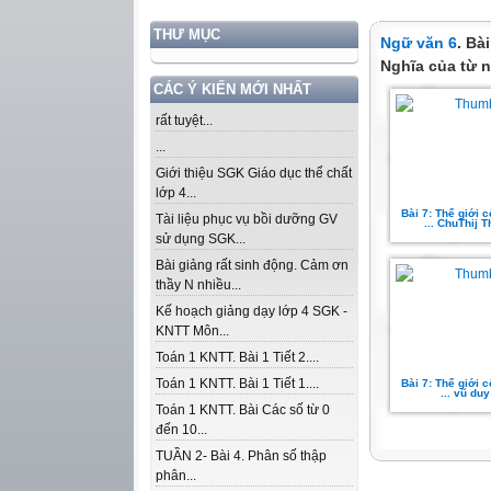
THƯ MỤC
Ngữ văn 6
. Bà
Nghĩa của từ 
CÁC Ý KIẾN MỚI NHẤT
rất tuyệt...
...
Giới thiệu SGK Giáo dục thể chất
lớp 4...
Bài 7: Thế giới c
Tài liệu phục vụ bồi dưỡng GV
... ChuThij 
sử dụng SGK...
Bài giảng rất sinh động. Cảm ơn
thầy N nhiều...
Kế hoạch giảng dạy lớp 4 SGK -
KNTT Môn...
Toán 1 KNTT. Bài 1 Tiết 2....
Toán 1 KNTT. Bài 1 Tiết 1....
Bài 7: Thế giới c
... vũ duy
Toán 1 KNTT. Bài Các số từ 0
đến 10...
TUẦN 2- Bài 4. Phân số thập
phân...