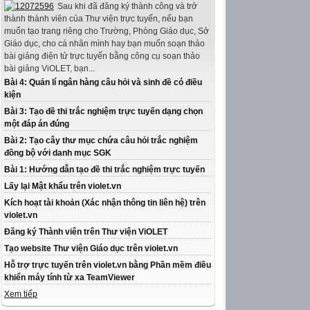
Sau khi đã đăng ký thành công và trở
thành thành viên của Thư viện trực tuyến, nếu bạn
muốn tạo trang riêng cho Trường, Phòng Giáo dục, Sở
Giáo dục, cho cá nhân mình hay bạn muốn soạn thảo
bài giảng điện tử trực tuyến bằng công cụ soạn thảo
bài giảng ViOLET, bạn...
Bài 4: Quản lí ngân hàng câu hỏi và sinh đề có điều
kiện
Bài 3: Tạo đề thi trắc nghiệm trực tuyến dạng chọn
một đáp án đúng
Bài 2: Tạo cây thư mục chứa câu hỏi trắc nghiệm
đồng bộ với danh mục SGK
Bài 1: Hướng dẫn tạo đề thi trắc nghiệm trực tuyến
Lấy lại Mật khẩu trên violet.vn
Kích hoạt tài khoản (Xác nhận thông tin liên hệ) trên
violet.vn
Đăng ký Thành viên trên Thư viện ViOLET
Tạo website Thư viện Giáo dục trên violet.vn
Hỗ trợ trực tuyến trên violet.vn bằng Phần mềm điều
khiển máy tính từ xa TeamViewer
Xem tiếp