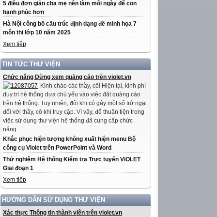
5 điều đơn giản cha mẹ nên làm mỗi ngày để con
hạnh phúc hơn
Hà Nội công bố cấu trúc định dạng đề minh họa 7
môn thi lớp 10 năm 2025
Xem tiếp
TIN TỨC THƯ VIỆN
Chức năng Dừng xem quảng cáo trên violet.vn
Kính chào các thầy, cô! Hiện tại, kinh phí
duy trì hệ thống dựa chủ yếu vào việc đặt quảng cáo
trên hệ thống. Tuy nhiên, đôi khi có gây một số trở ngại
đối với thầy, cô khi truy cập. Vì vậy, để thuận tiện trong
việc sử dụng thư viện hệ thống đã cung cấp chức
năng...
Khắc phục hiện tượng không xuất hiện menu Bộ
công cụ Violet trên PowerPoint và Word
Thử nghiệm Hệ thống Kiểm tra Trực tuyến ViOLET
Giai đoạn 1
Xem tiếp
HƯỚNG DẪN SỬ DỤNG THƯ VIỆN
Xác thực Thông tin thành viên trên violet.vn