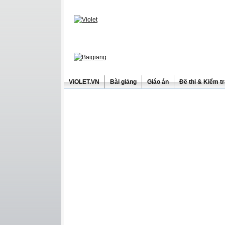
ViOLET.VN
Bài giảng
Giáo án
Đề thi & Kiểm t