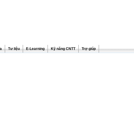
ra
Tư liệu
E-Learning
Kỹ năng CNTT
Trợ giúp