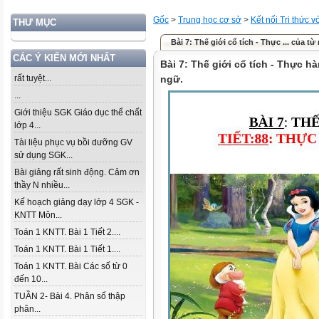
Gốc
>
Trung học cơ sở
>
Kết nối Tri thức 
THƯ MỤC
Bài 7: Thế giới cổ tích - Thực ... của từ
CÁC Ý KIẾN MỚI NHẤT
Bài 7: Thế giới cổ tích - Thực hà
rất tuyệt...
ngữ.
...
Giới thiệu SGK Giáo dục thể chất
lớp 4...
Tài liệu phục vụ bồi dưỡng GV
sử dụng SGK...
Bài giảng rất sinh động. Cảm ơn
thầy N nhiều...
Kế hoạch giảng dạy lớp 4 SGK -
KNTT Môn...
Toán 1 KNTT. Bài 1 Tiết 2....
Toán 1 KNTT. Bài 1 Tiết 1....
Toán 1 KNTT. Bài Các số từ 0
đến 10...
TUẦN 2- Bài 4. Phân số thập
phân...