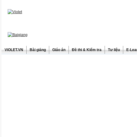
ViOLET.VN
Bài giảng
Giáo án
Đề thi & Kiểm tra
Tư liệu
E-Lea