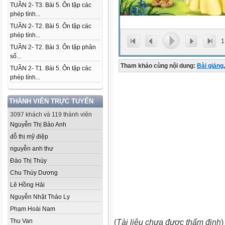
TUẦN 2- T3. Bài 5. Ôn tập các
phép tính...
TUẦN 2- T2. Bài 5. Ôn tập các
phép tính...
1
TUẦN 2- T2. Bài 3. Ôn tập phân
số...
Tham khảo cùng nội dung:
Bài giảng
,
TUẦN 2- T1. Bài 5. Ôn tập các
phép tính...
THÀNH VIÊN TRỰC TUYẾN
3097 khách và 119 thành viên
Nguyễn Thị Bảo Anh
đỗ thị mỹ điệp
nguyễn anh thư
Đào Thị Thúy
Chu Thùy Dương
Lê Hồng Hải
Nguyễn Nhật Thảo Ly
Phạm Hoài Nam
Thu Van
(
Tài liệu chưa được thẩm định
)