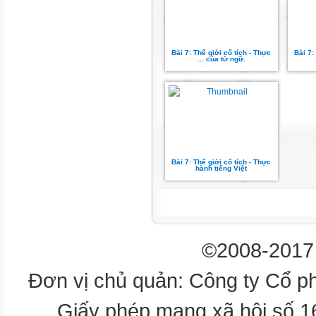
Nghĩa của yếu Từ Hán Việt Ng
Hán Việt A tố Hán Việt A
(gia + A)
Bài 7: Thế giới cổ tích - Thực
Bài 7:
Hán Việt
... của từ ngữ.
(gia+A)
tiên
gia tiên
truyền
Bài 7: Thế giới cổ tích - Thực
hành tiếng Việt
gia truyền
cảnh
©2008-2017 
gia cảnh
Đơn vị chủ quản: Công ty Cổ p
sản
Giấy phép mạng xã hội số 