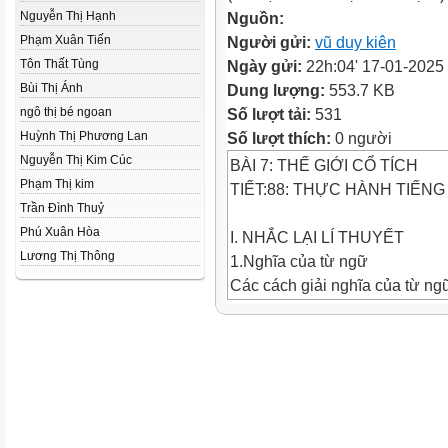
Nguyễn Thị Hạnh
Nguồn:
Phạm Xuân Tiến
Người gửi:
vũ duy kiên
Tôn Thất Tùng
Ngày gửi:
22h:04' 17-01-2025
Bùi Thị Ánh
Dung lượng:
553.7 KB
ngô thị bé ngoan
Số lượt tải:
531
Huỳnh Thị Phương Lan
Số lượt thích:
0 người
Nguyễn Thị Kim Cúc
BÀI 7: THẾ GIỚI CỔ TÍCH
Phạm Thị kim
TIẾT:88: THỰC HÀNH TIẾNG
Trần Đình Thuỷ
Phú Xuân Hòa
I. NHẮC LẠI LÍ THUYẾT
Lương Thị Thông
1.Nghĩa của từ ngữ
Các cách giải nghĩa của từ ng
* Để hiểu nghĩa của từ ngữ th
- Cách 1: Tra từ điển.
- Cách 2: Dựa vào các yếu tố 
nó.
Ví dụ: gia tài:
+ gia là nhà,