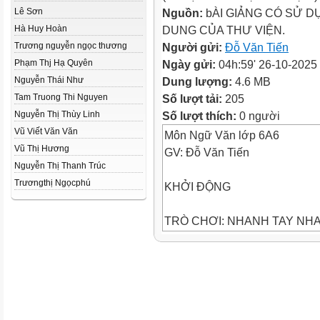
Lê Sơn
Nguồn:
bÀI GIẢNG CÓ SỬ D
Hà Huy Hoàn
DUNG CỦA THƯ VIỆN.
Trương nguyễn ngọc thương
Người gửi:
Đỗ Văn Tiến
Phạm Thj Hạ Quyên
Ngày gửi:
04h:59' 26-10-2025
Nguyễn Thái Như
Dung lượng:
4.6 MB
Tam Truong Thi Nguyen
Số lượt tải:
205
Nguyễn Thị Thùy Linh
Số lượt thích:
0 người
Vũ Viết Văn Văn
Môn Ngữ Văn lớp 6A6
Vũ Thị Hương
GV: Đỗ Văn Tiến
Nguyễn Thị Thanh Trúc
Trươngthị Ngọcphú
KHỞI ĐỘNG
TRÒ CHƠI: NHANH TAY NH
Luật chơi: Lớp chia thành 4 đội
tên truyện cổ tích. Đội nào có t
và trả lời đúng sẽ giành được 
TRÒ CHƠI: NHANH TAY, NH