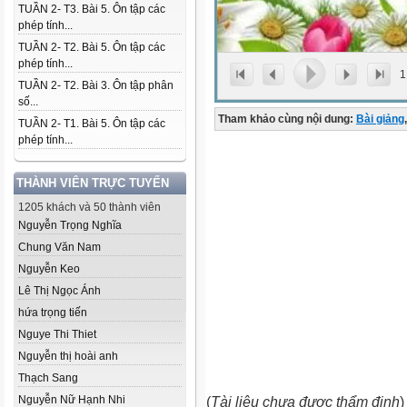
TUẦN 2- T3. Bài 5. Ôn tập các
phép tính...
TUẦN 2- T2. Bài 5. Ôn tập các
phép tính...
1
TUẦN 2- T2. Bài 3. Ôn tập phân
số...
Tham khảo cùng nội dung:
Bài giảng
,
TUẦN 2- T1. Bài 5. Ôn tập các
phép tính...
THÀNH VIÊN TRỰC TUYẾN
1205 khách và 50 thành viên
Nguyễn Trọng Nghĩa
Chung Văn Nam
Nguyễn Keo
Lê Thị Ngọc Ánh
hứa trọng tiến
Nguye Thi Thiet
Nguyễn thị hoài anh
Thạch Sang
Nguyễn Nữ Hạnh Nhi
(
Tài liệu chưa được thẩm định
)