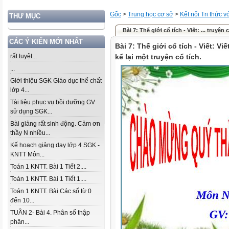
Gốc
>
Trung học cơ sở
>
Kết nối Tri thức 
THƯ MỤC
Bài 7: Thế giới cổ tích - Viết: ... truyện c
CÁC Ý KIẾN MỚI NHẤT
Bài 7: Thế giới cổ tích - Viết: V
rất tuyệt...
kể lại một truyện cổ tích.
...
Giới thiệu SGK Giáo dục thể chất
lớp 4...
Tài liệu phục vụ bồi dưỡng GV
sử dụng SGK...
Bài giảng rất sinh động. Cảm ơn
thầy N nhiều...
Kế hoạch giảng dạy lớp 4 SGK -
KNTT Môn...
Toán 1 KNTT. Bài 1 Tiết 2....
Toán 1 KNTT. Bài 1 Tiết 1....
Toán 1 KNTT. Bài Các số từ 0
đến 10...
TUẦN 2- Bài 4. Phân số thập
phân...