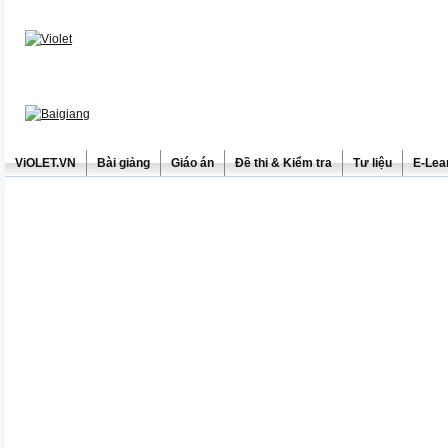
ViOLET.VN
Bài giảng
Giáo án
Đề thi & Kiểm tra
Tư liệu
E-Lea