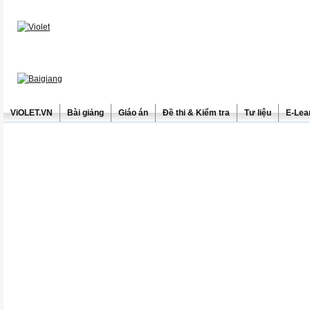
ViOLET.VN
Bài giảng
Giáo án
Đề thi & Kiểm tra
Tư liệu
E-Lea