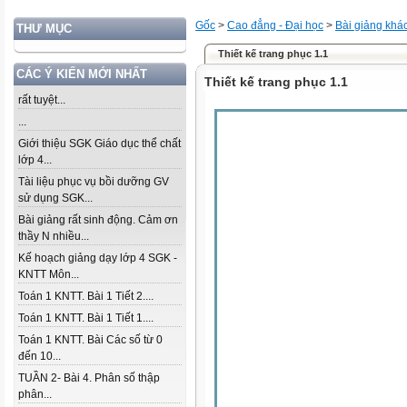
Gốc
>
Cao đẳng - Đại học
>
Bài giảng khá
THƯ MỤC
Thiết kế trang phục 1.1
CÁC Ý KIẾN MỚI NHẤT
Thiết kế trang phục 1.1
rất tuyệt...
...
Giới thiệu SGK Giáo dục thể chất
lớp 4...
Tài liệu phục vụ bồi dưỡng GV
sử dụng SGK...
Bài giảng rất sinh động. Cảm ơn
thầy N nhiều...
Kế hoạch giảng dạy lớp 4 SGK -
KNTT Môn...
Toán 1 KNTT. Bài 1 Tiết 2....
Toán 1 KNTT. Bài 1 Tiết 1....
Toán 1 KNTT. Bài Các số từ 0
đến 10...
TUẦN 2- Bài 4. Phân số thập
phân...