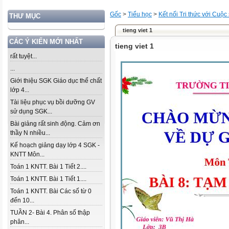
Gốc
>
Tiểu học
>
Kết nối Tri thức với Cuộc
THƯ MỤC
tieng viet 1
CÁC Ý KIẾN MỚI NHẤT
tieng viet 1
rất tuyệt...
...
Giới thiệu SGK Giáo dục thể chất
lớp 4...
Tài liệu phục vụ bồi dưỡng GV
sử dụng SGK...
Bài giảng rất sinh động. Cảm ơn
thầy N nhiều...
Kế hoạch giảng dạy lớp 4 SGK -
KNTT Môn...
Toán 1 KNTT. Bài 1 Tiết 2....
Toán 1 KNTT. Bài 1 Tiết 1....
Toán 1 KNTT. Bài Các số từ 0
đến 10...
TUẦN 2- Bài 4. Phân số thập
phân...