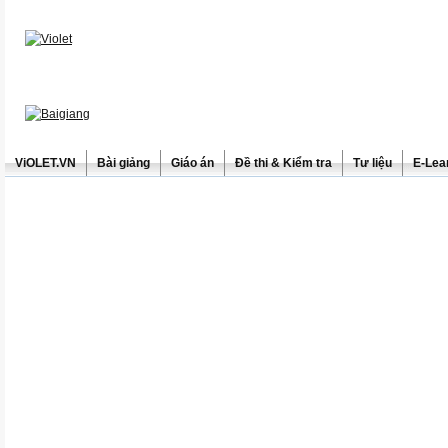
ViOLET.VN
Bài giảng
Giáo án
Đề thi & Kiểm tra
Tư liệu
E-Lea