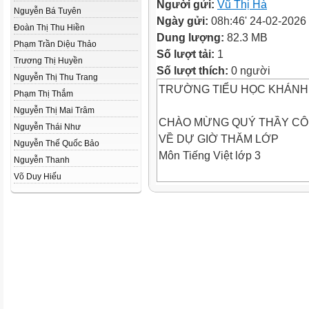
Người gửi:
Vũ Thị Hà
Nguyễn Bá Tuyên
Ngày gửi:
08h:46' 24-02-2026
Đoàn Thị Thu Hiền
Dung lượng:
82.3 MB
Phạm Trần Diệu Thảo
Số lượt tải:
1
Trương Thị Huyền
Số lượt thích:
0 người
Nguyễn Thị Thu Trang
TRƯỜNG TIỂU HỌC KHÁNH
Phạm Thị Thắm
Nguyễn Thị Mai Trâm
CHÀO MỪNG QUÝ THẦY CÔ
Nguyễn Thái Như
VỀ DỰ GIỜ THĂM LỚP
Nguyễn Thế Quốc Bảo
Môn Tiếng Việt lớp 3
Nguyễn Thanh
Võ Duy Hiếu
BÀI 8: TẠM BIỆT MÙA HÈ (T1
Giáo viên: Vũ Thị Hà
Lớp: 3B
Khởi động
Bức tranh vẽ gì?