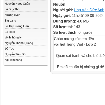
Nguyễn Ngọc Quân
Nguồn:
Lê Duy Thức
Người gửi:
Ung Văn Đức Anh
dương uyên
Ngày gửi:
11h:45' 09-09-2024
Big bang
Dung lượng:
4.0 MB
Lê Thị Hương Liên
Số lượt tải:
143
Ba Hiep
Số lượt thích:
0 người
võ thị hồng lý
Chào mừng các em đến
Nguyễn Thành Quang
với tiết Tiếng Việt - Lớp 2
Đỗ Tựe
Nguyễn Tiến Đô
- Quan sát tranh và cho biết bư
ngu kim hang
+ Em đã chuẩn bị những gì để
+ Em chuẩn bị một mình hay có
giúp em?
+ Em cảm thấy như thế nào khi
ngày khai giảng?
Bài 1: TÔI LÀ HỌC SINH