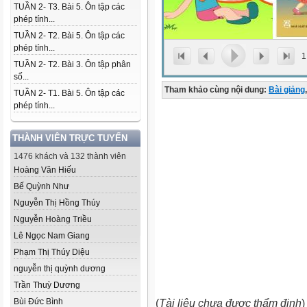
TUẦN 2- T3. Bài 5. Ôn tập các
phép tính...
TUẦN 2- T2. Bài 5. Ôn tập các
phép tính...
1
TUẦN 2- T2. Bài 3. Ôn tập phân
số...
Tham khảo cùng nội dung:
Bài giảng
,
TUẦN 2- T1. Bài 5. Ôn tập các
phép tính...
THÀNH VIÊN TRỰC TUYẾN
1476 khách và 132 thành viên
Hoàng Văn Hiếu
Bế Quỳnh Như
Nguyễn Thị Hồng Thúy
Nguyễn Hoàng Triều
Lê Ngọc Nam Giang
Phạm Thị Thúy Diệu
nguyễn thị quỳnh dương
Trần Thuỳ Dương
Bùi Đức Bình
(
Tài liệu chưa được thẩm định
)