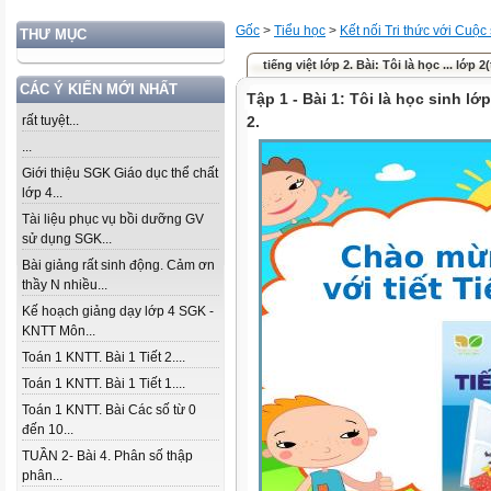
Gốc
>
Tiểu học
>
Kết nối Tri thức với Cuộc
THƯ MỤC
tiếng việt lớp 2. Bài: Tôi là học ... lớp 2(
CÁC Ý KIẾN MỚI NHẤT
Tập 1 - Bài 1: Tôi là học sinh lớp
rất tuyệt...
2.
...
Giới thiệu SGK Giáo dục thể chất
lớp 4...
Tài liệu phục vụ bồi dưỡng GV
sử dụng SGK...
Bài giảng rất sinh động. Cảm ơn
thầy N nhiều...
Kế hoạch giảng dạy lớp 4 SGK -
KNTT Môn...
Toán 1 KNTT. Bài 1 Tiết 2....
Toán 1 KNTT. Bài 1 Tiết 1....
Toán 1 KNTT. Bài Các số từ 0
đến 10...
TUẦN 2- Bài 4. Phân số thập
phân...