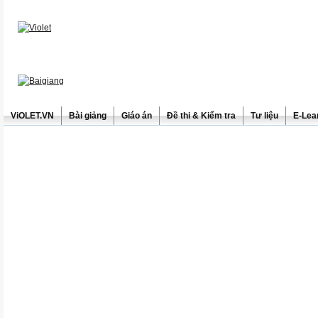
ViOLET.VN
Bài giảng
Giáo án
Đề thi & Kiểm tra
Tư liệu
E-Lea