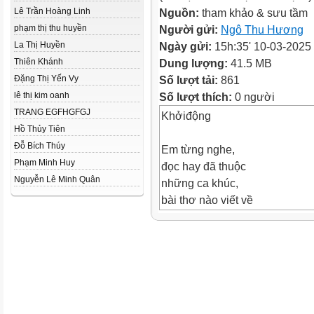
Lê Trần Hoàng Linh
Nguồn:
tham khảo & sưu tầm
phạm thị thu huyền
Người gửi:
Ngô Thu Hương
La Thị Huyền
Ngày gửi:
15h:35' 10-03-2025
Thiên Khánh
Dung lượng:
41.5 MB
Đặng Thị Yến Vy
Số lượt tải:
861
lê thị kim oanh
Số lượt thích:
0 người
TRANG EGFHGFGJ
Khởiđộng
Hồ Thủy Tiên
Đỗ Bích Thúy
Em từng nghe,
Phạm Minh Huy
đọc hay đã thuộc
Nguyễn Lê Minh Quân
những ca khúc,
bài thơ nào viết về
Trái Đất ? Chúng
đã gợi lên trong
em ấn tượng, cảm
xúc gì ?
Theo em, để hiểu