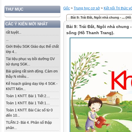
Gốc
>
Trung học cơ sở
>
Kết nối Tri thức 
THƯ MỤC
Bài 9: Trái Đất, Ngôi nhà chung - ... (H
CÁC Ý KIẾN MỚI NHẤT
Bài 9: Trái Đất, Ngôi nhà chung -
rất tuyệt...
sống (Hồ Thanh Trang).
...
Giới thiệu SGK Giáo dục thể chất
lớp 4...
Tài liệu phục vụ bồi dưỡng GV
sử dụng SGK...
Bài giảng rất sinh động. Cảm ơn
thầy N nhiều...
Kế hoạch giảng dạy lớp 4 SGK -
KNTT Môn...
Toán 1 KNTT. Bài 1 Tiết 2....
Toán 1 KNTT. Bài 1 Tiết 1....
Toán 1 KNTT. Bài Các số từ 0
đến 10...
TUẦN 2- Bài 4. Phân số thập
phân...