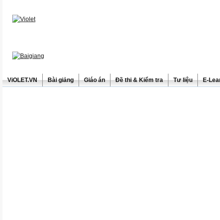
ViOLET.VN
Bài giảng
Giáo án
Đề thi & Kiểm tra
Tư liệu
E-Lea