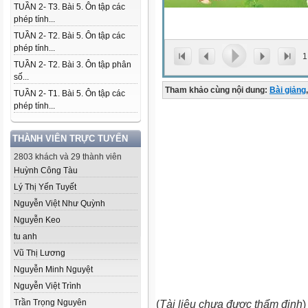
TUẦN 2- T3. Bài 5. Ôn tập các
phép tính...
TUẦN 2- T2. Bài 5. Ôn tập các
phép tính...
1
TUẦN 2- T2. Bài 3. Ôn tập phân
số...
Tham khảo cùng nội dung:
Bài giảng
,
TUẦN 2- T1. Bài 5. Ôn tập các
phép tính...
THÀNH VIÊN TRỰC TUYẾN
2803 khách và 29 thành viên
Huỳnh Công Tàu
Lý Thị Yến Tuyết
Nguyễn Việt Như Quỳnh
Nguyễn Keo
tu anh
Vũ Thị Lương
Nguyễn Minh Nguyệt
Nguyễn Việt Trình
Trần Trọng Nguyên
(
Tài liệu chưa được thẩm định
)