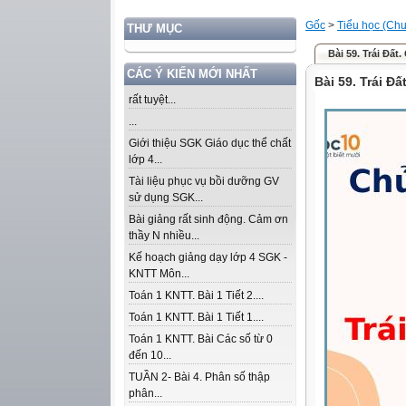
Gốc
>
Tiểu học (Chư
THƯ MỤC
Bài 59. Trái Đất
CÁC Ý KIẾN MỚI NHẤT
Bài 59. Trái Đấ
rất tuyệt...
...
Giới thiệu SGK Giáo dục thể chất
lớp 4...
Tài liệu phục vụ bồi dưỡng GV
sử dụng SGK...
Bài giảng rất sinh động. Cảm ơn
thầy N nhiều...
Kế hoạch giảng dạy lớp 4 SGK -
KNTT Môn...
Toán 1 KNTT. Bài 1 Tiết 2....
Toán 1 KNTT. Bài 1 Tiết 1....
Toán 1 KNTT. Bài Các số từ 0
đến 10...
TUẦN 2- Bài 4. Phân số thập
phân...