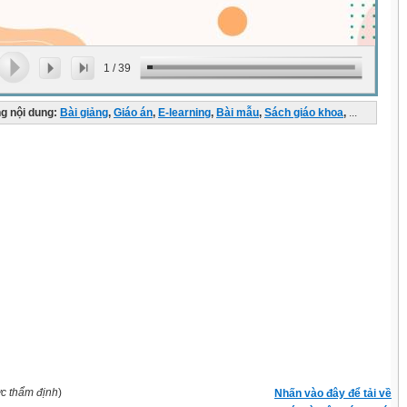
1
/
39
g nội dung:
Bài giảng
,
Giáo án
,
E-learning
,
Bài mẫu
,
Sách giáo khoa
,
...
ợc thẩm định
)
Nhấn vào đây để tải về