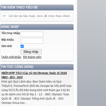
TÌM KIẾM THEO TIÊU ĐỀ
ĐĂNG NHẬP
Tên truy nhập
Mật khẩu
Ghi nhớ
Quên mật khẩu
ĐK thành viên
TIN TỨC CỘNG ĐỒNG
[MỜI HỢP TÁC] Các kỳ thi Olympic Quốc tế 2026
(IMO - IEO - ISO)
Kính gửi Quý Lãnh đạo, Ban Giám hiệu và Quý
Thầy/Cô, FermatTech (Đối tác Google tại VN) phối hợp
cùng SCO Ấn Độ trân trọng kính mời tham gia 3 kỳ thi
uy tín dành cho HS từ lớp 1 - 12: - IMO: Olympic Toán
Quốc tế. - IEO: Olympic Tiếng Anh Quốc tế. - ISO:
Olympic Khoa học...