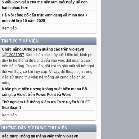
5 điều đơn giản cha mẹ nên làm mỗi ngày để con
hạnh phúc hơn
Hà Nội công bố cấu trúc định dạng đề minh họa 7
môn thi lớp 10 năm 2025
Xem tiếp
TIN TỨC THƯ VIỆN
Chức năng Dừng xem quảng cáo trên violet.vn
Kính chào các thầy, cô! Hiện tại, kinh phí
duy trì hệ thống dựa chủ yếu vào việc đặt quảng cáo
trên hệ thống. Tuy nhiên, đôi khi có gây một số trở ngại
đối với thầy, cô khi truy cập. Vì vậy, để thuận tiện trong
việc sử dụng thư viện hệ thống đã cung cấp chức
năng...
Khắc phục hiện tượng không xuất hiện menu Bộ
công cụ Violet trên PowerPoint và Word
Thử nghiệm Hệ thống Kiểm tra Trực tuyến ViOLET
Giai đoạn 1
Xem tiếp
HƯỚNG DẪN SỬ DỤNG THƯ VIỆN
Xác thực Thông tin thành viên trên violet.vn