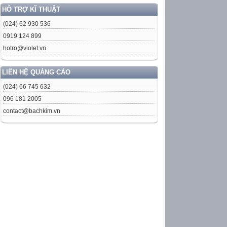
HỖ TRỢ KĨ THUẬT
(024) 62 930 536
0919 124 899
hotro@violet.vn
LIÊN HỆ QUẢNG CÁO
(024) 66 745 632
096 181 2005
contact@bachkim.vn