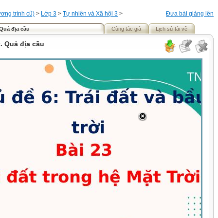
ơng trình cũ)
>
Lớp 3
>
Tự nhiên và Xã hội 3
>
Đưa bài giảng lên
. Quả địa cầu
Cùng tác giả
Lịch sử tải về
t. Quả địa cầu