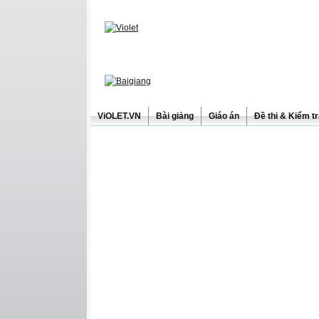
ViOLET.VN
Bài giảng
Giáo án
Đề thi & Kiểm t