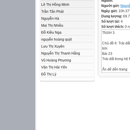
Nguồn:
Lê Thị Hồng Minh
Người gửi:
Nguyễ
Ngày gửi:
10h:37
Trần Tấn Phát
Dung lượng:
69.
Nguyễn Hà
Số lượt tải:
4
Mai Thị Nhiều
Số lượt thích:
0 n
Đỗ Kiều Nga
TNXH 3
nguyễn hoàng quýt
Chủ đề 6: Trái đấ
Lưu Thị Xuyên
trời
Nguyễn Thị Thanh Hằng
Bài 23
Trái đất trong hệ 
Vũ Hoàng Phương
Văn Thị Hải Yến
Ấn để đến trang
Đỗ Thị Lý
sách
Vì sao trên Trái Đ
có ngày và đêm?
Vì Mặt Trời chiếu
sáng
hoặc
không