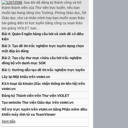
Sau khi đã đăng ký thành công và trở
thành thành viên của Thư viện trực tuyến, nếu bạn
muốn tạo trang riêng cho Trường, Phòng Giáo dục, Sở
Giáo dục, cho cá nhân mình hay bạn muốn soạn thảo
bài giảng điện tử trực tuyến bằng công cụ soạn thảo
bài giảng ViOLET, bạn...
Bài 4: Quản lí ngân hàng câu hỏi và sinh đề có điều
kiện
Bài 3: Tạo đề thi trắc nghiệm trực tuyến dạng chọn
một đáp án đúng
Bài 2: Tạo cây thư mục chứa câu hỏi trắc nghiệm
đồng bộ với danh mục SGK
Bài 1: Hướng dẫn tạo đề thi trắc nghiệm trực tuyến
Lấy lại Mật khẩu trên violet.vn
Kích hoạt tài khoản (Xác nhận thông tin liên hệ) trên
violet.vn
Đăng ký Thành viên trên Thư viện ViOLET
Tạo website Thư viện Giáo dục trên violet.vn
Hỗ trợ trực tuyến trên violet.vn bằng Phần mềm điều
khiển máy tính từ xa TeamViewer
Xem tiếp