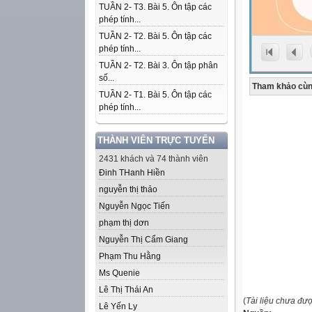
TUẦN 2- T3. Bài 5. Ôn tập các
phép tính...
TUẦN 2- T2. Bài 5. Ôn tập các
phép tính...
TUẦN 2- T2. Bài 3. Ôn tập phân
số...
Tham khảo cùn
TUẦN 2- T1. Bài 5. Ôn tập các
phép tính...
THÀNH VIÊN TRỰC TUYẾN
2431 khách và 74 thành viên
Đinh THanh Hiền
nguyễn thị thảo
Nguyễn Ngọc Tiến
phạm thị dơn
Nguyễn Thị Cẩm Giang
Phạm Thu Hằng
Ms Quenie
Lê Thị Thái An
(
Tài liệu chưa đư
Lê Yến Ly