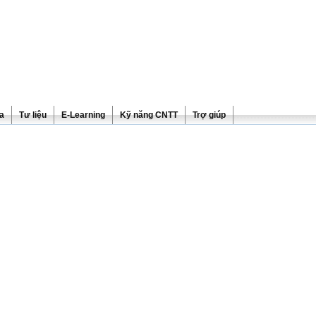
ra
Tư liệu
E-Learning
Kỹ năng CNTT
Trợ giúp