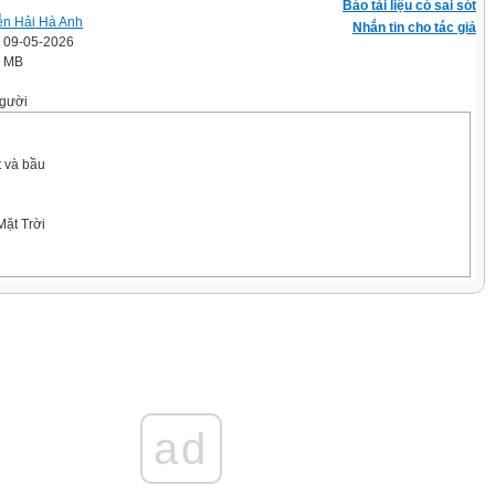
Báo tài liệu có sai sót
n Hải Hà Anh
Nhắn tin cho tác giả
' 09-05-2026
7 MB
gười
t và bầu
Mặt Trời
ất
ad