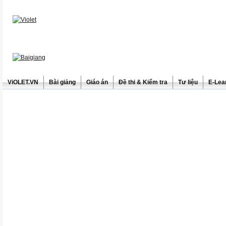
ViOLET.VN
Bài giảng
Giáo án
Đề thi & Kiểm tra
Tư liệu
E-Lea