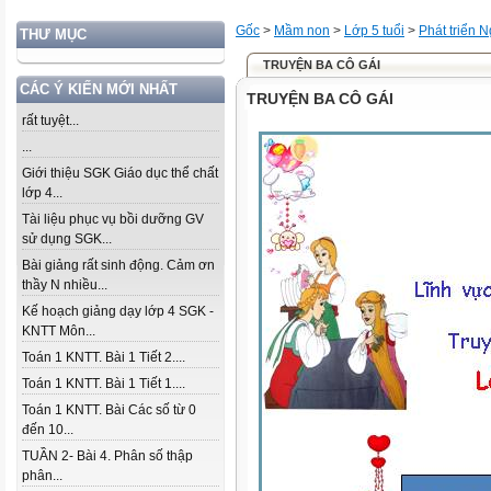
Gốc
>
Mầm non
>
Lớp 5 tuổi
>
Phát triển 
THƯ MỤC
TRUYỆN BA CÔ GÁI
CÁC Ý KIẾN MỚI NHẤT
TRUYỆN BA CÔ GÁI
rất tuyệt...
...
Giới thiệu SGK Giáo dục thể chất
lớp 4...
Tài liệu phục vụ bồi dưỡng GV
sử dụng SGK...
Bài giảng rất sinh động. Cảm ơn
thầy N nhiều...
Kế hoạch giảng dạy lớp 4 SGK -
KNTT Môn...
Toán 1 KNTT. Bài 1 Tiết 2....
Toán 1 KNTT. Bài 1 Tiết 1....
Toán 1 KNTT. Bài Các số từ 0
đến 10...
TUẦN 2- Bài 4. Phân số thập
phân...