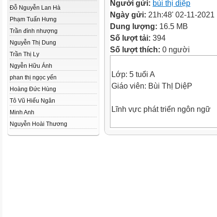
Người gửi:
bùi thị diệp
Đỗ Nguyễn Lan Hà
Ngày gửi:
21h:48' 02-11-2021
Phạm Tuấn Hưng
Dung lượng:
16.5 MB
Trần đình nhượng
Số lượt tải:
394
Nguyễn Thị Dung
Số lượt thích:
0 người
Trần Thị Ly
Ngyễn Hữu Ánh
Lớp: 5 tuổi A
phan thị ngọc yến
Giáo viên: Bùi ThỊ DiệP
Hoàng Đức Hùng
Tô Vũ Hiếu Ngân
Lĩnh vực phát triển ngôn ngữ
Minh Anh
Nguyễn Hoài Thương
Truyện: Ba cô gái
HĐ1: Gây hứng thú
Chương trình : Cổ tích cho bé
Phần 1: Ngôi nhà bí ẩn
2.HĐ2: Hoạt động trọng tâm