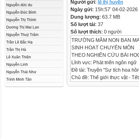
Người gửi:
lê thị huyền
Nguyễn đức du
Ngày gửi:
15h:57' 04-02-2026
Nguyễn Đức Bình
Dung lượng:
63.7 MB
Nguyễn Thị Thình
Số lượt tải:
37
Dương Thị Mai Lan
Số lượt thích:
0 người
Nguyễn Thuỳ Trâm
TRƯỜNG MẦM NON BAN MA
Trần Lê Bắc Hạ
SINH HOẠT CHUYÊN MÔN
Trần Thị Hà
THEO NGHIÊN CỨU BÀI HỌ
Lê Xuân Thiện
Lĩnh vực: Phát triển ngôn ngữ
Nguyễn Linh
Đề tài: Truyện “Sự tích hoa hồ
Nguyễn Thái Như
Chủ đề: Thế giới thực vật - Tế
Trình Minh Tân
Đối tượng: Trẻ 5 - 6 tuổi
Thời gian: 30- 35 phúT
Ngày dạy: 21/01/2026
Người thực hiện: Phạm Thị H
Vũ Mai Hường
HĐ1: Gây hứng thú