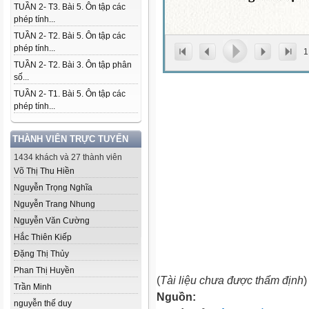
TUẦN 2- T3. Bài 5. Ôn tập các
phép tính...
TUẦN 2- T2. Bài 5. Ôn tập các
phép tính...
1
TUẦN 2- T2. Bài 3. Ôn tập phân
số...
TUẦN 2- T1. Bài 5. Ôn tập các
phép tính...
THÀNH VIÊN TRỰC TUYẾN
1434 khách và 27 thành viên
Võ Thị Thu Hiền
Nguyễn Trọng Nghĩa
Nguyễn Trang Nhung
Nguyễn Văn Cường
Hắc Thiên Kiếp
Đặng Thị Thủy
Phan Thị Huyền
(
Tài liệu chưa được thẩm định
)
Trần Minh
Nguồn:
nguyễn thế duy