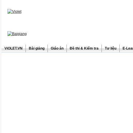
ViOLET.VN
Bài giảng
Giáo án
Đề thi & Kiểm tra
Tư liệu
E-Lea