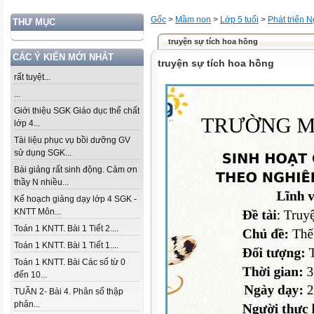
Gốc
>
Mầm non
>
Lớp 5 tuổi
>
Phát triển 
THƯ MỤC
truyện sự tích hoa hồng
CÁC Ý KIẾN MỚI NHẤT
truyện sự tích hoa hồng
rất tuyệt...
...
Giới thiệu SGK Giáo dục thể chất
lớp 4...
Tài liệu phục vụ bồi dưỡng GV
sử dụng SGK...
Bài giảng rất sinh động. Cảm ơn
thầy N nhiều...
Kế hoạch giảng dạy lớp 4 SGK -
KNTT Môn...
Toán 1 KNTT. Bài 1 Tiết 2....
Toán 1 KNTT. Bài 1 Tiết 1....
Toán 1 KNTT. Bài Các số từ 0
đến 10...
TUẦN 2- Bài 4. Phân số thập
phân...