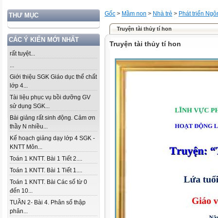
Gốc
>
Mầm non
>
Nhà trẻ
>
Phát triển Ng
THƯ MỤC
Truyện tài thủy tí hon
CÁC Ý KIẾN MỚI NHẤT
Truyện tài thủy tí hon
rất tuyệt...
...
Giới thiệu SGK Giáo dục thể chất
lớp 4...
Tài liệu phục vụ bồi dưỡng GV
sử dụng SGK...
Bài giảng rất sinh động. Cảm ơn
thầy N nhiều...
Kế hoạch giảng dạy lớp 4 SGK -
KNTT Môn...
Toán 1 KNTT. Bài 1 Tiết 2....
Toán 1 KNTT. Bài 1 Tiết 1....
Toán 1 KNTT. Bài Các số từ 0
đến 10...
TUẦN 2- Bài 4. Phân số thập
phân...