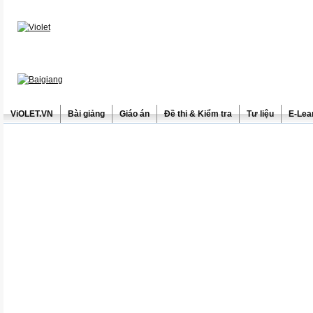
ViOLET.VN
Bài giảng
Giáo án
Đề thi & Kiểm tra
Tư liệu
E-Lea