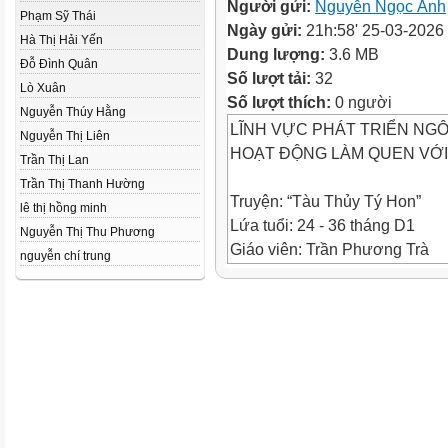
Người gửi:
Nguyễn Ngọc Ánh
Phạm Sỹ Thái
Ngày gửi:
21h:58' 25-03-2026
Hà Thị Hải Yến
Dung lượng:
3.6 MB
Đỗ Đình Quân
Số lượt tải:
32
Lò Xuân
Số lượt thích:
0 người
Nguyễn Thúy Hằng
LĨNH VỰC PHÁT TRIỂN NG
Nguyễn Thị Liên
HOẠT ĐỘNG LÀM QUEN VỚI
Trần Thị Lan
Trần Thị Thanh Hường
Truyện: “Tàu Thủy Tý Hon”
lê thị hồng minh
Lứa tuổi: 24 - 36 tháng D1
Nguyễn Thị Thu Phương
Giáo viên: Trần Phương Trà
nguyễn chí trung
Năm học: 2025 -2026
Ổn định tổ chức
Đàm
thoại