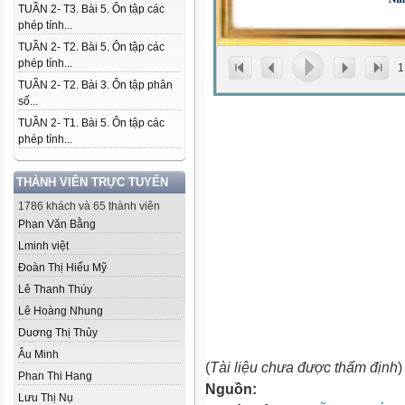
TUẦN 2- T3. Bài 5. Ôn tập các
phép tính...
TUẦN 2- T2. Bài 5. Ôn tập các
phép tính...
1
TUẦN 2- T2. Bài 3. Ôn tập phân
số...
TUẦN 2- T1. Bài 5. Ôn tập các
phép tính...
THÀNH VIÊN TRỰC TUYẾN
1786 khách và 65 thành viên
Phan Văn Bằng
Lminh việt
Đoàn Thị Hiếu Mỹ
Lê Thanh Thúy
Lê Hoàng Nhung
Duơng Thị Thủy
Âu Minh
(
Tài liệu chưa được thẩm định
)
Phan Thi Hang
Nguồn:
Lưu Thị Nụ