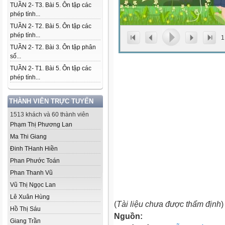
TUẦN 2- T3. Bài 5. Ôn tập các
phép tính...
TUẦN 2- T2. Bài 5. Ôn tập các
phép tính...
1
TUẦN 2- T2. Bài 3. Ôn tập phân
số...
TUẦN 2- T1. Bài 5. Ôn tập các
phép tính...
THÀNH VIÊN TRỰC TUYẾN
1513 khách và 60 thành viên
Phạm Thị Phương Lan
Ma Thi Giang
Đinh THanh Hiền
Phan Phước Toán
Phan Thanh Vũ
Vũ Thị Ngọc Lan
Lê Xuân Hùng
(
Tài liệu chưa được thẩm định
)
Hồ Thị Sáu
Nguồn:
Giang Trần