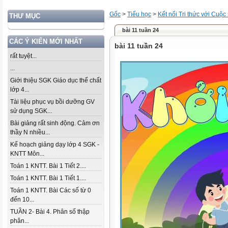
Gốc
>
Tiểu học
>
Kết nối Tri thức với Cuộc
THƯ MỤC
bài 11 tuần 24
CÁC Ý KIẾN MỚI NHẤT
bài 11 tuần 24
rất tuyệt...
...
Giới thiệu SGK Giáo dục thể chất
lớp 4...
Tài liệu phục vụ bồi dưỡng GV
sử dụng SGK...
Bài giảng rất sinh động. Cảm ơn
thầy N nhiều...
Kế hoạch giảng dạy lớp 4 SGK -
KNTT Môn...
Toán 1 KNTT. Bài 1 Tiết 2....
Toán 1 KNTT. Bài 1 Tiết 1....
Toán 1 KNTT. Bài Các số từ 0
đến 10...
TUẦN 2- Bài 4. Phân số thập
phân...