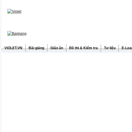
ViOLET.VN
Bài giảng
Giáo án
Đề thi & Kiểm tra
Tư liệu
E-Lea