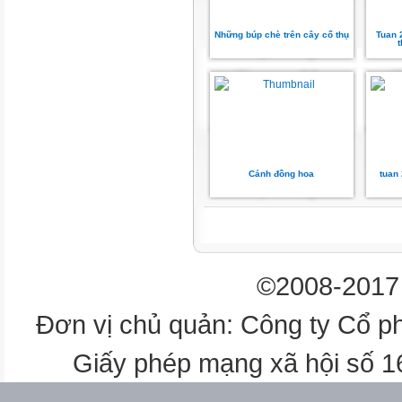
Em thấy màu xanh của trời
Em thấy màu nâu của đất
Những búp chè trên cây cổ thụ
Tuan 2
Ủ trong hạt cốm xanh ngời!
Tháng Chín bước chân ra phố
Tay lùa từng ngón gió thơm
Hồ Gươm chớp đôi mắt biếc
Nhắc mùa hương cốm vừa
lên!
(Bảo Ngọc)
Cánh đồng hoa
tuan 
Luyện đọc từ khó
đổ xuống
©2008-2017 
trĩu bóng
sang sảy
Đơn vị chủ quản: Công ty Cổ p
tay lúa
Giấy phép mạng xã hội số 
Luyện đọc câu