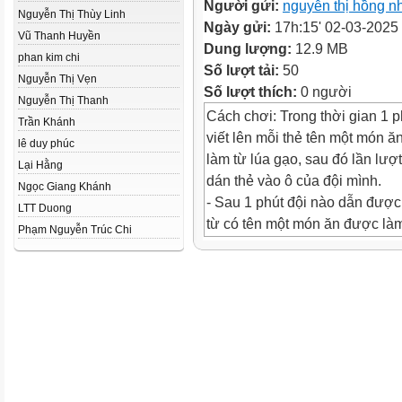
Người gửi:
nguyễn thị hồng n
Nguyễn Thị Thùy Linh
Ngày gửi:
17h:15' 02-03-2025
Vũ Thanh Huyền
Dung lượng:
12.9 MB
phan kim chi
Số lượt tải:
50
Nguyễn Thị Vẹn
Số lượt thích:
0 người
Nguyễn Thị Thanh
Cách chơi: Trong thời gian 1 p
Trần Khánh
viết lên mỗi thẻ tên một món 
lê duy phúc
làm từ lúa gạo, sau đó lần lượ
Lại Hằng
dán thẻ vào ô của đội mình.
Ngọc Giang Khánh
- Sau 1 phút đội nào dẫn được
LTT Duong
từ có tên một món ăn được làm
Phạm Nguyễn Trúc Chi
gạo đúng hơn (loại bỏ những t
món ăn bị trùng lặp), đội đó tri
Thứ hai ngày 3 tháng 3 năm
2025
Mắt dõi