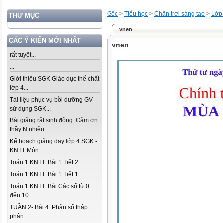
Gốc
>
Tiểu học
>
Chân trời sáng tạo
>
Lớp
THƯ MỤC
vnen
CÁC Ý KIẾN MỚI NHẤT
vnen
rất tuyệt...
...
Giới thiệu SGK Giáo dục thể chất
lớp 4...
Tài liệu phục vụ bồi dưỡng GV
sử dụng SGK...
Bài giảng rất sinh động. Cảm ơn
thầy N nhiều...
Kế hoạch giảng dạy lớp 4 SGK -
KNTT Môn...
Toán 1 KNTT. Bài 1 Tiết 2....
Toán 1 KNTT. Bài 1 Tiết 1....
Toán 1 KNTT. Bài Các số từ 0
đến 10...
TUẦN 2- Bài 4. Phân số thập
phân...