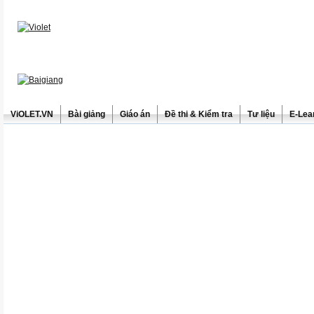
ViOLET.VN
Bài giảng
Giáo án
Đề thi & Kiểm tra
Tư liệu
E-Lea