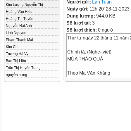
Người gửi:
Lan Tuan
Kim Lượng Nguyễn Thị
Ngày gửi:
12h:20' 28-11-2023
Hoàng Văn Hiếu
Dung lượng:
944.0 KB
Hoàng Thị Tuyên
Số lượt tải:
3
Nguyễn Hải Anh
Số lượt thích:
0 người
Linh Nguyen
Thứ tư ngày 22 tháng 11 năm
Phạm Thanh Mai
Kim Chi
Chính tả. (Nghe- viết)
Trương Hà Vy
MÙA THẢO QUẢ
Bàn Thị Liên
Trần Thị Huyền Trang
Theo Ma Văn Kháng
nguyễn hưng
Mùa thảo quả
Bài viết từ: Sự sống….đến từ 
Sự sống cứ tiếp tục trong âm 
quả nảy dưới gốc cây kín đáo 
trong sương thu ẩm ướt và mư
những chùm hoa khép miệng bắ