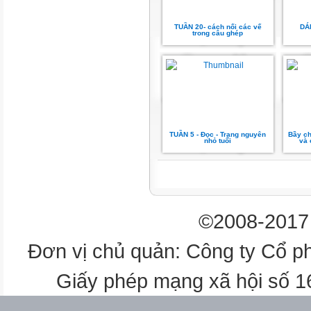
su
TUẦN 20- cách nối các vế
DÁ
trong câu ghép
sứ
xổ
xơ
TUẦN 5 - Đọc - Trạng nguyên
Bầy c
nhỏ tuổi
và
xu
xứ
©2008-2017 
M: bát sứ/ xứ sở
sổ
Đơn vị chủ quản: Công ty Cổ p
sổ sách
Giấy phép mạng xã hội số 
cửa sổ