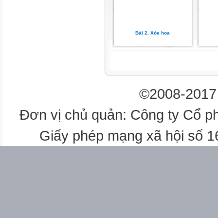
t
ế
ti
Bài 2. Xòe hoa
o
h
c
i
à
©2008-2017 
b
ị
Đơn vị chủ quản: Công ty Cổ p
b
n
Giấy phép mạng xã hội số 
ẩ
u
- Ch