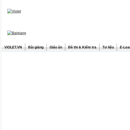
ViOLET.VN
Bài giảng
Giáo án
Đề thi & Kiểm tra
Tư liệu
E-Lea