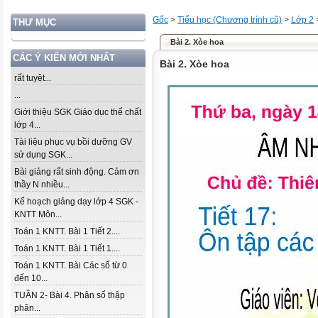
Gốc
>
Tiểu học (Chương trình cũ)
>
Lớp 2
THƯ MỤC
Bài 2. Xòe hoa
CÁC Ý KIẾN MỚI NHẤT
Bài 2. Xòe hoa
rất tuyệt...
...
Giới thiệu SGK Giáo dục thể chất
lớp 4...
Tài liệu phục vụ bồi dưỡng GV
sử dụng SGK...
Bài giảng rất sinh động. Cảm ơn
thầy N nhiều...
Kế hoạch giảng dạy lớp 4 SGK -
KNTT Môn...
Toán 1 KNTT. Bài 1 Tiết 2....
Toán 1 KNTT. Bài 1 Tiết 1....
Toán 1 KNTT. Bài Các số từ 0
đến 10...
TUẦN 2- Bài 4. Phân số thập
phân...