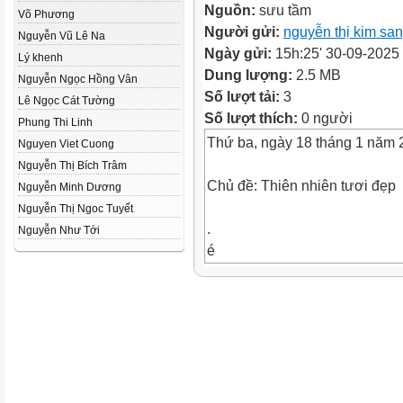
Nguồn:
sưu tầm
Võ Phương
Người gửi:
nguyễn thị kim sa
Nguyễn Vũ Lê Na
Ngày gửi:
15h:25' 30-09-2025
Lý khenh
Dung lượng:
2.5 MB
Nguyễn Ngọc Hồng Vân
Số lượt tải:
3
Lê Ngọc Cát Tường
Số lượt thích:
0 người
Phung Thi Linh
Thứ ba, ngày 18 tháng 1 năm 
Nguyen Viet Cuong
Nguyễn Thị Bích Trâm
Chủ đề: Thiên nhiên tươi đẹp
Nguyễn Minh Dương
Nguyễn Thị Ngoc Tuyết
.
Nguyễn Như Tới
é
b
m
e
và
a
ư
m